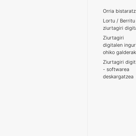
Orria bistarat
Lortu / Berritu
ziurtagiri digit
Ziurtagiri
digitalen ingu
ohiko galderak
Ziurtagiri digi
- softwarea
deskargatzea