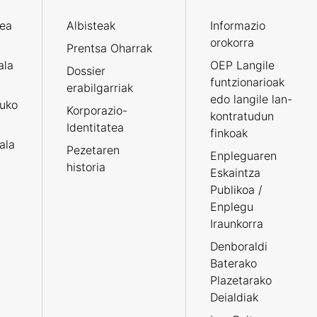
zea
Albisteak
Informazio
orokorra
Prentsa Oharrak
ala
OEP Langile
Dossier
funtzionarioak
erabilgarriak
edo langile lan-
ruko
Korporazio-
kontratudun
Identitatea
finkoak
tala
Pezetaren
Enpleguaren
historia
Eskaintza
Publikoa /
Enplegu
Iraunkorra
Denboraldi
Baterako
Plazetarako
Deialdiak