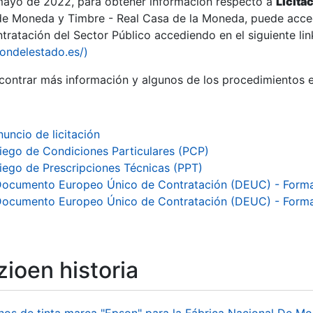
 mayo de 2022, para obtener información respecto a
Licita
de Moneda y Timbre - Real Casa de la Moneda, puede acced
ratación del Sector Público accediendo en el siguiente lin
tu
iondelestado.es/)
tu
ontrar más información y algunos de los procedimientos 
atu
nuncio de licitación
liego de Condiciones Particulares (PCP)
liego de Prescripciones Técnicas (PPT)
Documento Europeo Único de Contratación (DEUC) - Form
Documento Europeo Único de Contratación (DEUC) - Form
ioen historia
tatu