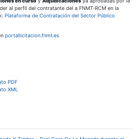
ciones en curso
y
Adjudicaciones
ya aprobadas por la
er al perfil del contratante del a FNMT-RCM en la
k:
Plataforma de Contratación del Sector Público
en
portallicitacion.fnmt.es
ato PDF
ato XML