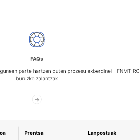
FAQs
gunean parte hartzen duten prozesu exberdinei
FNMT-RCM 
buruzko zalantzak
koa
Prentsa
Lanpostuak