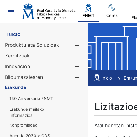
Nabigazioa
FNMT
Ceres
El
INICIO
Produktu eta Soluzioak
Erakutsi/Ezku
Zerbitzuak
Erakutsi/Ezku
Innovación
Erakutsi/Ezku
Bildumazalearen
Erakutsi/Ezku
Inicio
Eraku
Erakunde
Erakutsi/Ezku
130 Aniversario FNMT
Lizitazio
Erakunde mailako
Informazioa
Atal honetan, histo
Konpromisoak
Erakutsi/Ezkuta
Agenda 2030 y ODS