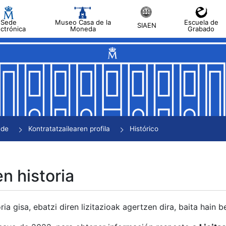
Sede
Museo Casa de la
Escuela de
SIAEN
ectrónica
Moneda
Grabado
tatu
tatu
tatu
tatu
nde
Kontratatzailearen profila
Histórico
tatu
en historia
ria gisa, ebatzi diren lizitazioak agertzen dira, baita hain 
tu