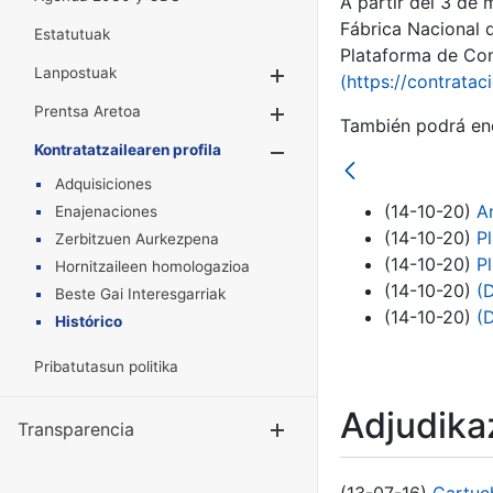
A partir del 3 de
Fábrica Nacional 
Estatutuak
Plataforma de Cont
Lanpostuak
Erakutsi/Ezkuta
(https://contratac
Prentsa Aretoa
Erakutsi/Ezkuta
También podrá enc
Kontratatzailearen profila
Erakutsi/Ezkut
Adquisiciones
(14-10-20)
A
Enajenaciones
(14-10-20)
P
Zerbitzuen Aurkezpena
(14-10-20)
P
Hornitzaileen homologazioa
(14-10-20)
(
Beste Gai Interesgarriak
(14-10-20)
(
Histórico
Pribatutasun politika
Adjudikaz
Transparencia
Erakutsi/Ezku