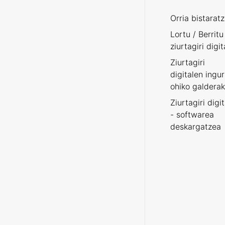
Orria bistarat
Lortu / Berritu
ziurtagiri digit
Ziurtagiri
digitalen ingu
ohiko galderak
Ziurtagiri digi
- softwarea
deskargatzea