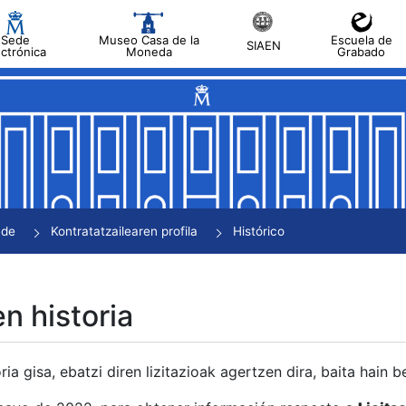
Sede
Museo Casa de la
Escuela de
SIAEN
ectrónica
Moneda
Grabado
tatu
tatu
tatu
tatu
nde
Kontratatzailearen profila
Histórico
tatu
en historia
ria gisa, ebatzi diren lizitazioak agertzen dira, baita hain 
tu