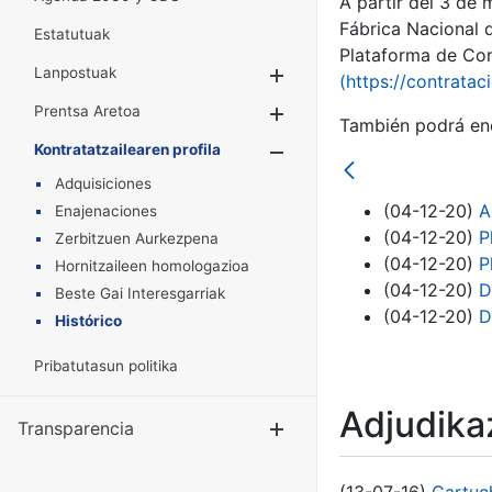
A partir del 3 de
Fábrica Nacional 
Estatutuak
Plataforma de Cont
Lanpostuak
Erakutsi/Ezkuta
(https://contratac
Prentsa Aretoa
Erakutsi/Ezkuta
También podrá enc
Kontratatzailearen profila
Erakutsi/Ezkut
Adquisiciones
(04-12-20)
A
Enajenaciones
(04-12-20)
P
Zerbitzuen Aurkezpena
(04-12-20)
P
Hornitzaileen homologazioa
(04-12-20)
D
Beste Gai Interesgarriak
(04-12-20)
D
Histórico
Pribatutasun politika
Adjudikaz
Transparencia
Erakutsi/Ezku