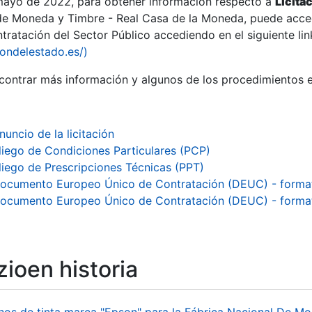
 mayo de 2022, para obtener información respecto a
Licita
de Moneda y Timbre - Real Casa de la Moneda, puede acced
ratación del Sector Público accediendo en el siguiente lin
tu
iondelestado.es/)
tu
ontrar más información y algunos de los procedimientos 
atu
nuncio de la licitación
liego de Condiciones Particulares (PCP)
liego de Prescripciones Técnicas (PPT)
ocumento Europeo Único de Contratación (DEUC) - forma
ocumento Europeo Único de Contratación (DEUC) - form
ioen historia
tatu