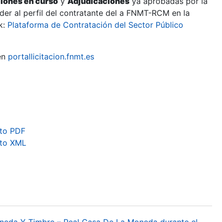
ciones en curso
y
Adjudicaciones
ya aprobadas por la
er al perfil del contratante del a FNMT-RCM en la
k:
Plataforma de Contratación del Sector Público
en
portallicitacion.fnmt.es
to PDF
ato XML