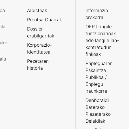
zea
Albisteak
Informazio
orokorra
Prentsa Oharrak
ala
OEP Langile
Dossier
funtzionarioak
erabilgarriak
edo langile lan-
ruko
Korporazio-
kontratudun
Identitatea
finkoak
tala
Pezetaren
Enpleguaren
historia
Eskaintza
Publikoa /
Enplegu
Iraunkorra
Denboraldi
Baterako
Plazetarako
Deialdiak