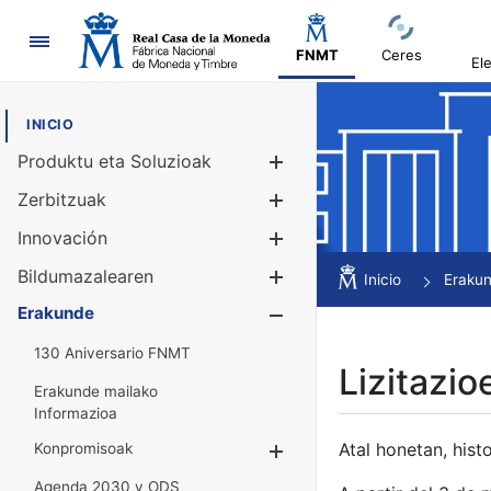
Nabigazioa
FNMT
Ceres
El
INICIO
Produktu eta Soluzioak
Erakutsi/Ezku
Zerbitzuak
Erakutsi/Ezku
Innovación
Erakutsi/Ezku
Bildumazalearen
Erakutsi/Ezku
Inicio
Eraku
Erakunde
Erakutsi/Ezku
130 Aniversario FNMT
Lizitazio
Erakunde mailako
Informazioa
Atal honetan, histo
Konpromisoak
Erakutsi/Ezkuta
Agenda 2030 y ODS