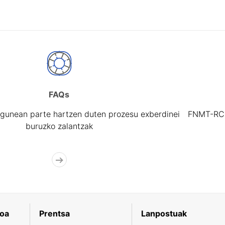
FAQs
gunean parte hartzen duten prozesu exberdinei
FNMT-RCM 
buruzko zalantzak
koa
Prentsa
Lanpostuak