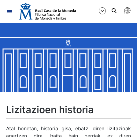
Nabigazioa
Erakutsi/Ezkutatu
Erakutsi/Ezkutatu
Erakutsi/Ezkutatu
Erakutsi/Ezkutatu
Erakutsi/Ezkutatu
Lizitazioen historia
Erakutsi/Ezkutatu
Atal honetan, historia gisa, ebatzi diren lizitazioak
agertzen dira, baita hain berriak ez diren