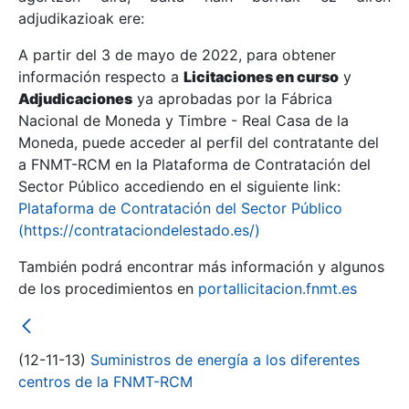
adjudikazioak ere:
A partir del 3 de mayo de 2022, para obtener
Erakutsi/Ezkutatu
información respecto a
Licitaciones en curso
y
Erakutsi/Ezkutatu
Adjudicaciones
ya aprobadas por la Fábrica
Nacional de Moneda y Timbre - Real Casa de la
Erakutsi/Ezkutatu
Moneda, puede acceder al perfil del contratante del
a FNMT-RCM en la Plataforma de Contratación del
Sector Público accediendo en el siguiente link:
Plataforma de Contratación del Sector Público
(https://contrataciondelestado.es/)
También podrá encontrar más información y algunos
de los procedimientos en
portallicitacion.fnmt.es
Erakutsi/Ezkutatu
(12-11-13)
Suministros de energía a los diferentes
centros de la FNMT-RCM