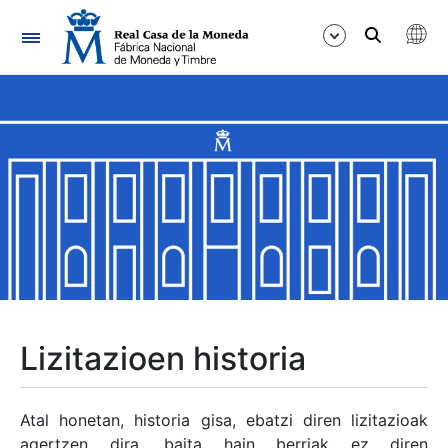
Nabigazioa
Erakutsi/Ezkutatu
Erakutsi/Ezkutatu
Erakutsi/Ezkutatu
Erakutsi/Ezkutatu
Erakutsi/Ezkutatu
Lizitazioen historia
Erakutsi/Ezkutatu
Atal honetan, historia gisa, ebatzi diren lizitazioak
agertzen dira, baita hain berriak ez diren