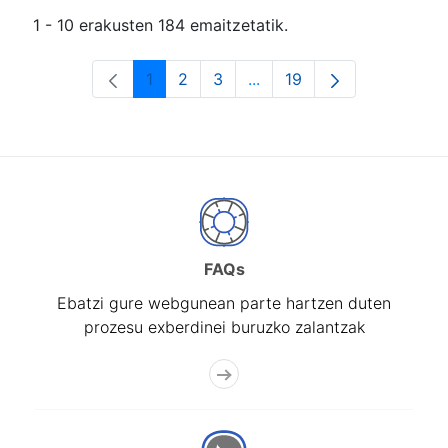
1 - 10 erakusten 184 emaitzetatik.
1
2
3
...
19
Orrialdea
Orrialdea
Orrialdea
Intermediate Pages Use T
Orrialdea
FAQs
Ebatzi gure webgunean parte hartzen duten
prozesu exberdinei buruzko zalantzak