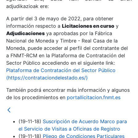
adjudikazioak ere:
A partir del 3 de mayo de 2022, para obtener
Erakutsi/Ezkutatu
información respecto a
Licitaciones en curso
y
Erakutsi/Ezkutatu
Adjudicaciones
ya aprobadas por la Fábrica
Nacional de Moneda y Timbre - Real Casa de la
Erakutsi/Ezkutatu
Moneda, puede acceder al perfil del contratante del
a FNMT-RCM en la Plataforma de Contratación del
Sector Público accediendo en el siguiente link:
Plataforma de Contratación del Sector Público
(https://contrataciondelestado.es/)
También podrá encontrar más información y algunos
de los procedimientos en
portallicitacion.fnmt.es
Erakutsi/Ezkutatu
(19-11-18)
Suscripción de Acuerdo Marco para
el Servicio de Visitas a Oficinas de Registro
(19-11-18)
Pliego de Condiciones Particulares