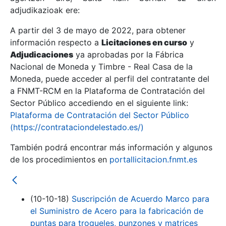
adjudikazioak ere:
A partir del 3 de mayo de 2022, para obtener
Erakutsi/Ezkutatu
información respecto a
Licitaciones en curso
y
Erakutsi/Ezkutatu
Adjudicaciones
ya aprobadas por la Fábrica
Nacional de Moneda y Timbre - Real Casa de la
Erakutsi/Ezkutatu
Moneda, puede acceder al perfil del contratante del
a FNMT-RCM en la Plataforma de Contratación del
Sector Público accediendo en el siguiente link:
Plataforma de Contratación del Sector Público
(https://contrataciondelestado.es/)
También podrá encontrar más información y algunos
de los procedimientos en
portallicitacion.fnmt.es
Erakutsi/Ezkutatu
(10-10-18)
Suscripción de Acuerdo Marco para
el Suministro de Acero para la fabricación de
puntas para troqueles, punzones y matrices