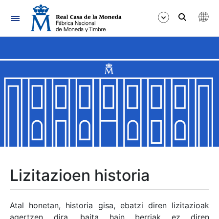
Nabigazioa
Erakutsi/Ezkutatu
Erakutsi/Ezkutatu
Erakutsi/Ezkutatu
Erakutsi/Ezkutatu
Erakutsi/Ezkutatu
Lizitazioen historia
Erakutsi/Ezkutatu
Atal honetan, historia gisa, ebatzi diren lizitazioak
agertzen dira, baita hain berriak ez diren