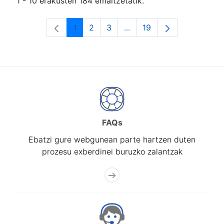
1 - 10 erakusten 184 emaitzetatik.
1
2
3
...
19
Orrialdea
Orrialdea
Orrialdea
Intermediate Pages Use T
Orrialdea
FAQs
Ebatzi gure webgunean parte hartzen duten
prozesu exberdinei buruzko zalantzak