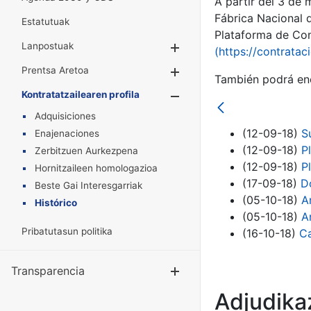
A partir del 3 de
Fábrica Nacional 
Estatutuak
Plataforma de Cont
Lanpostuak
Erakutsi/Ezkuta
(https://contratac
Prentsa Aretoa
Erakutsi/Ezkuta
También podrá enc
Kontratatzailearen profila
Erakutsi/Ezkut
Adquisiciones
(12-09-18)
S
Enajenaciones
(12-09-18)
P
Zerbitzuen Aurkezpena
(12-09-18)
P
Hornitzaileen homologazioa
(17-09-18)
D
Beste Gai Interesgarriak
(05-10-18)
A
Histórico
(05-10-18)
A
Pribatutasun politika
(16-10-18)
Ca
Transparencia
Erakutsi/Ezku
Adjudikaz