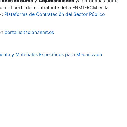
ciones en curso
y
Adjudicaciones
ya aprobadas por la
er al perfil del contratante del a FNMT-RCM en la
k:
Plataforma de Contratación del Sector Público
en
portallicitacion.fnmt.es
ienta y Materiales Específicos para Mecanizado