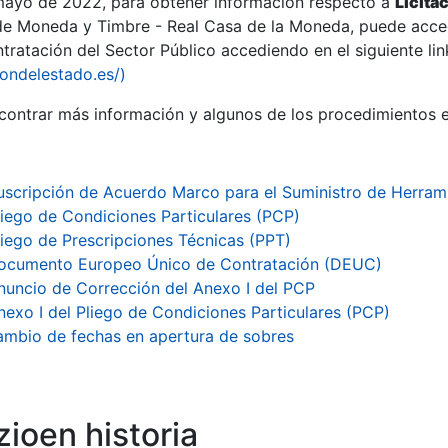
 mayo de 2022, para obtener información respecto a
Licita
de Moneda y Timbre - Real Casa de la Moneda, puede acced
ratación del Sector Público accediendo en el siguiente lin
tu
iondelestado.es/)
tu
ontrar más información y algunos de los procedimientos 
atu
uscripción de Acuerdo Marco para el Suministro de Herram
liego de Condiciones Particulares (PCP)
liego de Prescripciones Técnicas (PPT)
ocumento Europeo Único de Contratación (DEUC)
nuncio de Corrección del Anexo I del PCP
nexo I del Pliego de Condiciones Particulares (PCP)
mbio de fechas en apertura de sobres
tatu
ioen historia