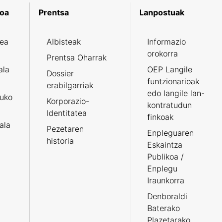
koa
Prentsa
Lanpostuak
zea
Albisteak
Informazio
orokorra
Prentsa Oharrak
ala
OEP Langile
Dossier
funtzionarioak
erabilgarriak
edo langile lan-
ruko
Korporazio-
kontratudun
Identitatea
finkoak
tala
Pezetaren
Enpleguaren
historia
Eskaintza
Publikoa /
Enplegu
Iraunkorra
Denboraldi
Baterako
Plazetarako