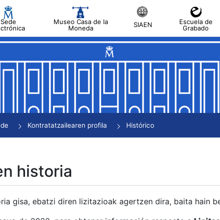
Sede
Museo Casa de la
Escuela de
SIAEN
ectrónica
Moneda
Grabado
tatu
tatu
tatu
tatu
nde
Kontratatzailearen profila
Histórico
tatu
en historia
ria gisa, ebatzi diren lizitazioak agertzen dira, baita hain 
tu