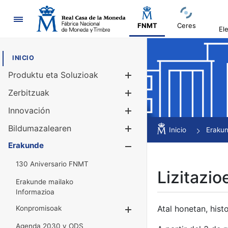
Nabigazioa
FNMT
Ceres
El
INICIO
Produktu eta Soluzioak
Erakutsi/Ezku
Zerbitzuak
Erakutsi/Ezku
Innovación
Erakutsi/Ezku
Bildumazalearen
Erakutsi/Ezku
Inicio
Eraku
Erakunde
Erakutsi/Ezku
130 Aniversario FNMT
Lizitazio
Erakunde mailako
Informazioa
Atal honetan, histo
Konpromisoak
Erakutsi/Ezkuta
Agenda 2030 y ODS