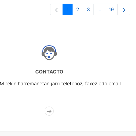
1
2
3
...
19
Orrialdea
Orrialdea
Orrialdea
Intermediate Pa
Orrialdea
CONTACTO
rekin harremanetan jarri telefonoz, faxez edo email