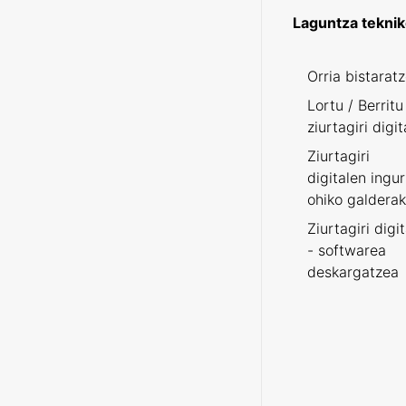
Laguntza tekni
Orria bistarat
Lortu / Berritu
ziurtagiri digit
Ziurtagiri
digitalen ingu
ohiko galderak
Ziurtagiri digi
- softwarea
deskargatzea