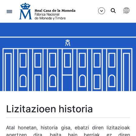
Nabigazioa
Erakutsi/Ezkutatu
Erakutsi/Ezkutatu
Erakutsi/Ezkutatu
Erakutsi/Ezkutatu
Erakutsi/Ezkutatu
Lizitazioen historia
Erakutsi/Ezkutatu
Atal honetan, historia gisa, ebatzi diren lizitazioak
agertzen dira, baita hain berriak ez diren