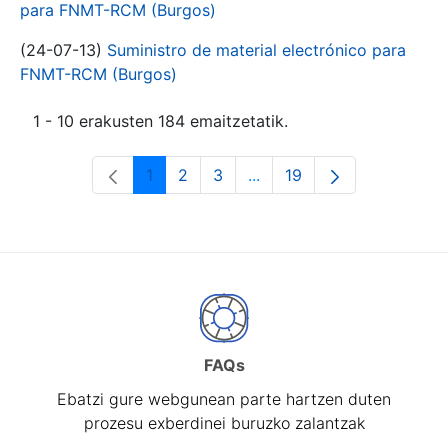
para FNMT-RCM (Burgos)
(24-07-13)
Suministro de material electrónico para
FNMT-RCM (Burgos)
1 - 10 erakusten 184 emaitzetatik.
1
2
3
...
19
Orrialdea
Orrialdea
Orrialdea
Intermediate Pages Use T
Orrialdea
FAQs
Ebatzi gure webgunean parte hartzen duten
prozesu exberdinei buruzko zalantzak