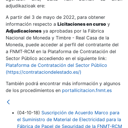
adjudikazioak ere:
A partir del 3 de mayo de 2022, para obtener
Erakutsi/Ezkutatu
información respecto a
Licitaciones en curso
y
Erakutsi/Ezkutatu
Adjudicaciones
ya aprobadas por la Fábrica
Nacional de Moneda y Timbre - Real Casa de la
Erakutsi/Ezkutatu
Moneda, puede acceder al perfil del contratante del
a FNMT-RCM en la Plataforma de Contratación del
Sector Público accediendo en el siguiente link:
Plataforma de Contratación del Sector Público
(https://contrataciondelestado.es/)
También podrá encontrar más información y algunos
de los procedimientos en
portallicitacion.fnmt.es
Erakutsi/Ezkutatu
(04-10-18)
Suscripción de Acuerdo Marco para
el Suministro de Material de Electricidad para la
Fábrica de Papel de Seguridad de la FNMT-RCM