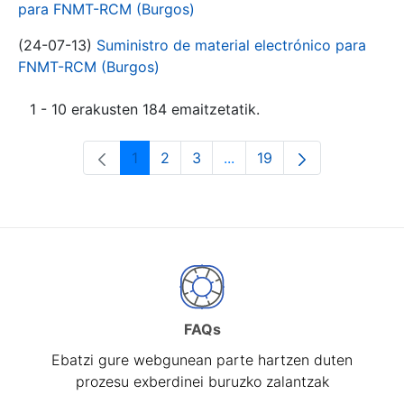
para FNMT-RCM (Burgos)
(24-07-13)
Suministro de material electrónico para
FNMT-RCM (Burgos)
1 - 10 erakusten 184 emaitzetatik.
1
2
3
...
19
Orrialdea
Orrialdea
Orrialdea
Intermediate Pages Use T
Orrialdea
FAQs
Ebatzi gure webgunean parte hartzen duten
prozesu exberdinei buruzko zalantzak