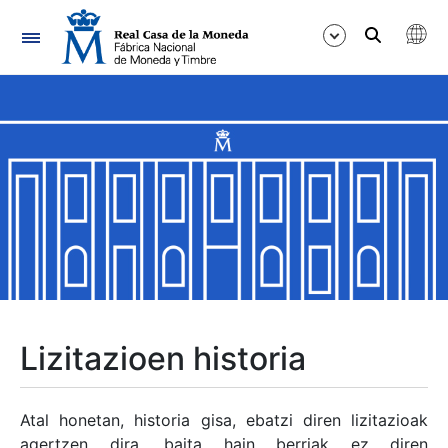
Nabigazioa
Erakutsi/Ezkutatu
Erakutsi/Ezkutatu
Erakutsi/Ezkutatu
Erakutsi/Ezkutatu
Erakutsi/Ezkutatu
Lizitazioen historia
Erakutsi/Ezkutatu
Atal honetan, historia gisa, ebatzi diren lizitazioak
agertzen dira, baita hain berriak ez diren