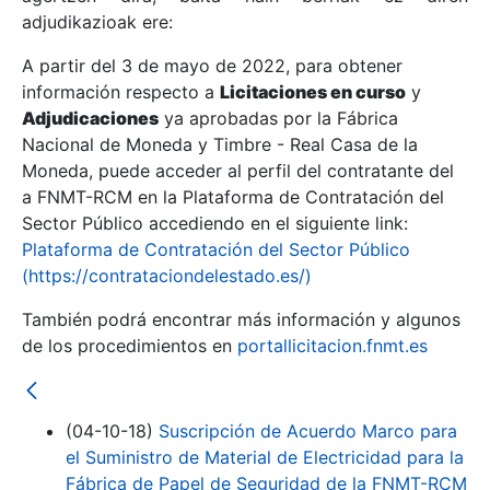
adjudikazioak ere:
A partir del 3 de mayo de 2022, para obtener
Erakutsi/Ezkutatu
información respecto a
Licitaciones en curso
y
Erakutsi/Ezkutatu
Adjudicaciones
ya aprobadas por la Fábrica
Nacional de Moneda y Timbre - Real Casa de la
Erakutsi/Ezkutatu
Moneda, puede acceder al perfil del contratante del
a FNMT-RCM en la Plataforma de Contratación del
Sector Público accediendo en el siguiente link:
Plataforma de Contratación del Sector Público
(https://contrataciondelestado.es/)
También podrá encontrar más información y algunos
de los procedimientos en
portallicitacion.fnmt.es
Erakutsi/Ezkutatu
(04-10-18)
Suscripción de Acuerdo Marco para
el Suministro de Material de Electricidad para la
Fábrica de Papel de Seguridad de la FNMT-RCM