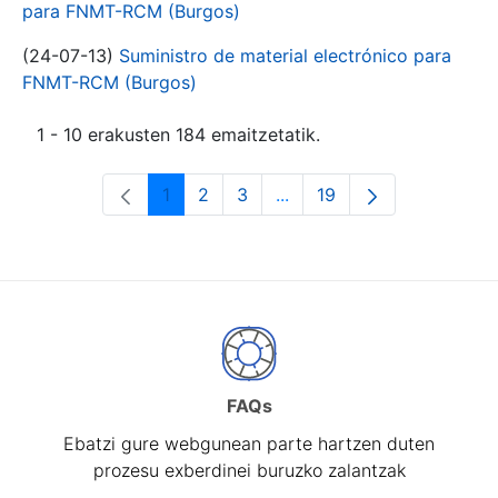
para FNMT-RCM (Burgos)
(24-07-13)
Suministro de material electrónico para
FNMT-RCM (Burgos)
1 - 10 erakusten 184 emaitzetatik.
1
2
3
...
19
Orrialdea
Orrialdea
Orrialdea
Intermediate Pages Use T
Orrialdea
FAQs
Ebatzi gure webgunean parte hartzen duten
prozesu exberdinei buruzko zalantzak