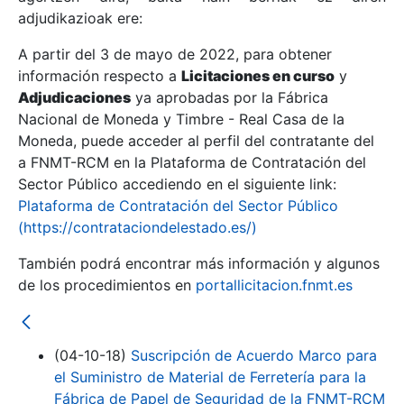
adjudikazioak ere:
A partir del 3 de mayo de 2022, para obtener
Erakutsi/Ezkutatu
información respecto a
Licitaciones en curso
y
Erakutsi/Ezkutatu
Adjudicaciones
ya aprobadas por la Fábrica
Nacional de Moneda y Timbre - Real Casa de la
Erakutsi/Ezkutatu
Moneda, puede acceder al perfil del contratante del
a FNMT-RCM en la Plataforma de Contratación del
Sector Público accediendo en el siguiente link:
Plataforma de Contratación del Sector Público
(https://contrataciondelestado.es/)
También podrá encontrar más información y algunos
de los procedimientos en
portallicitacion.fnmt.es
Erakutsi/Ezkutatu
(04-10-18)
Suscripción de Acuerdo Marco para
el Suministro de Material de Ferretería para la
Fábrica de Papel de Seguridad de la FNMT-RCM