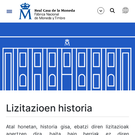
Nabigazioa
Erakutsi/Ezkutatu
Erakutsi/Ezkutatu
Erakutsi/Ezkutatu
Erakutsi/Ezkutatu
Erakutsi/Ezkutatu
Lizitazioen historia
Erakutsi/Ezkutatu
Atal honetan, historia gisa, ebatzi diren lizitazioak
agertzen dira, baita hain berriak ez diren