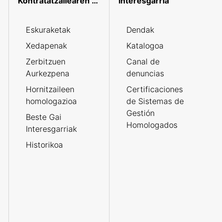
Kontratatzailearen profila
Interesgarria
Eskuraketak
Dendak
Xedapenak
Katalogoa
Zerbitzuen
Canal de
Aurkezpena
denuncias
Hornitzaileen
Certificaciones
homologazioa
de Sistemas de
Gestión
Beste Gai
Homologados
Interesgarriak
Historikoa