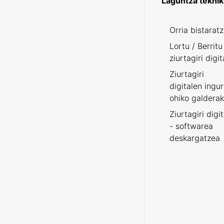
Laguntza tekni
Orria bistarat
Lortu / Berritu
ziurtagiri digit
Ziurtagiri
digitalen ingu
ohiko galderak
Ziurtagiri digi
- softwarea
deskargatzea