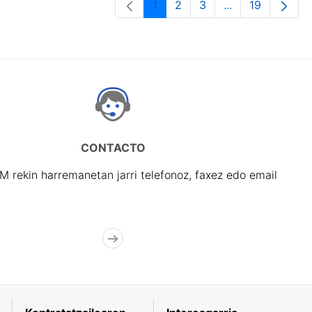
1
2
3
...
19
Orrialdea
Orrialdea
Orrialdea
Intermediate Pa
Orrialdea
CONTACTO
rekin harremanetan jarri telefonoz, faxez edo email