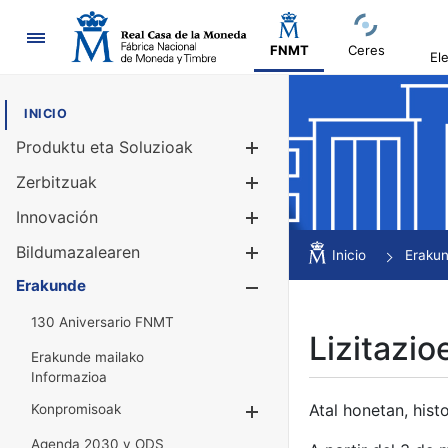
Nabigazioa
FNMT
Ceres
El
INICIO
Produktu eta Soluzioak
Erakutsi/Ezku
Zerbitzuak
Erakutsi/Ezku
Innovación
Erakutsi/Ezku
Bildumazalearen
Erakutsi/Ezku
Inicio
Eraku
Erakunde
Erakutsi/Ezku
130 Aniversario FNMT
Lizitazio
Erakunde mailako
Informazioa
Atal honetan, histo
Konpromisoak
Erakutsi/Ezkuta
Agenda 2030 y ODS