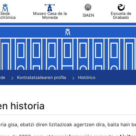
Sede
Museo Casa de la
Escuela de
SIAEN
ectrónica
Moneda
Grabado
tatu
tatu
tatu
tatu
nde
Kontratatzailearen profila
Histórico
tatu
en historia
ria gisa, ebatzi diren lizitazioak agertzen dira, baita hain 
tu