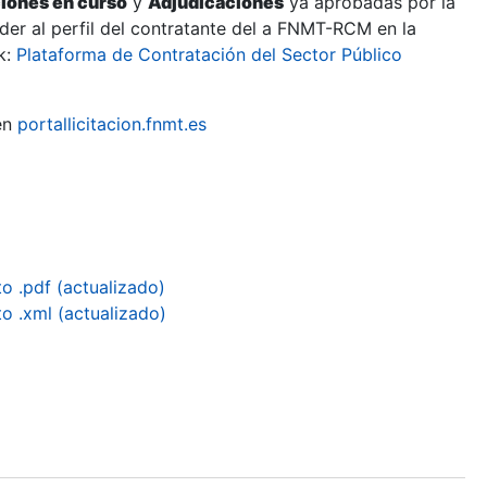
ciones en curso
y
Adjudicaciones
ya aprobadas por la
er al perfil del contratante del a FNMT-RCM en la
k:
Plataforma de Contratación del Sector Público
en
portallicitacion.fnmt.es
 .pdf (actualizado)
 .xml (actualizado)