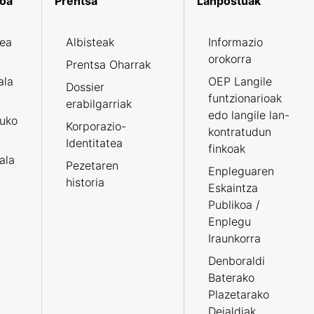
koa
Prentsa
Lanpostuak
zea
Albisteak
Informazio
orokorra
Prentsa Oharrak
ala
OEP Langile
Dossier
funtzionarioak
erabilgarriak
edo langile lan-
ruko
Korporazio-
kontratudun
Identitatea
finkoak
tala
Pezetaren
Enpleguaren
historia
Eskaintza
Publikoa /
Enplegu
Iraunkorra
Denboraldi
Baterako
Plazetarako
Deialdiak