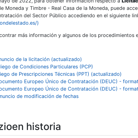
 mayo de 2022, para obtener información respecto a
Licita
de Moneda y Timbre - Real Casa de la Moneda, puede acced
ratación del Sector Público accediendo en el siguiente lin
tu
iondelestado.es/)
tu
ontrar más información y algunos de los procedimientos 
atu
uncio de la licitación (actualizado)
liego de Condiciones Particulares (PCP)
liego de Prescripciones Técnicas (PPT) (actualizado)
ocumento Europeo Único de Contratación (DEUC) - formato
ocumento Europeo Único de Contratación (DEUC) - formato
nuncio de modificación de fechas
tatu
ioen historia