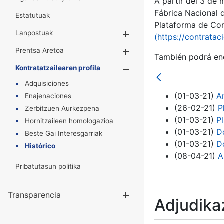
A partir del 3 de
Fábrica Nacional 
Estatutuak
Plataforma de Cont
Lanpostuak
Erakutsi/Ezkuta
(https://contratac
Prentsa Aretoa
Erakutsi/Ezkuta
También podrá enc
Kontratatzailearen profila
Erakutsi/Ezkut
Adquisiciones
(01-03-21)
An
Enajenaciones
(26-02-21)
P
Zerbitzuen Aurkezpena
(01-03-21)
P
Hornitzaileen homologazioa
(01-03-21)
D
Beste Gai Interesgarriak
(01-03-21)
D
Histórico
(08-04-21)
A
Pribatutasun politika
Transparencia
Erakutsi/Ezku
Adjudikaz