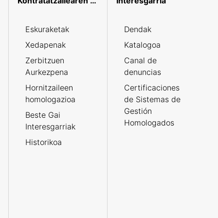
Kontratatzailearen profila
Interesgarria
Eskuraketak
Dendak
Xedapenak
Katalogoa
Zerbitzuen
Canal de
Aurkezpena
denuncias
Hornitzaileen
Certificaciones
homologazioa
de Sistemas de
Gestión
Beste Gai
Homologados
Interesgarriak
Historikoa