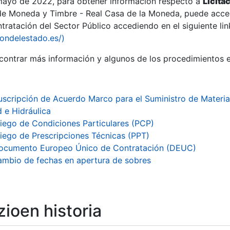
 mayo de 2022, para obtener información respecto a
Licita
de Moneda y Timbre - Real Casa de la Moneda, puede acced
ratación del Sector Público accediendo en el siguiente lin
tu
iondelestado.es/)
tu
ontrar más información y algunos de los procedimientos 
atu
uscripción de Acuerdo Marco para el Suministro de Materia
 e Hidráulica
liego de Condiciones Particulares (PCP)
liego de Prescripciones Técnicas (PPT)
ocumento Europeo Único de Contratación (DEUC)
mbio de fechas en apertura de sobres
tatu
ioen historia