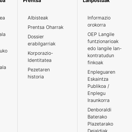
koa
Prentsa
Lanpostuak
zea
Albisteak
Informazio
orokorra
Prentsa Oharrak
ala
OEP Langile
Dossier
funtzionarioak
erabilgarriak
edo langile lan-
ruko
Korporazio-
kontratudun
Identitatea
finkoak
tala
Pezetaren
Enpleguaren
historia
Eskaintza
Publikoa /
Enplegu
Iraunkorra
Denboraldi
Baterako
Plazetarako
Deialdiak