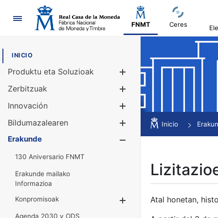
Nabigazioa
FNMT
Ceres
El
INICIO
Produktu eta Soluzioak
Erakutsi/Ezku
Zerbitzuak
Erakutsi/Ezku
Innovación
Erakutsi/Ezku
Bildumazalearen
Erakutsi/Ezku
Inicio
Eraku
Erakunde
Erakutsi/Ezku
130 Aniversario FNMT
Lizitazio
Erakunde mailako
Informazioa
Atal honetan, histo
Konpromisoak
Erakutsi/Ezkuta
Agenda 2030 y ODS