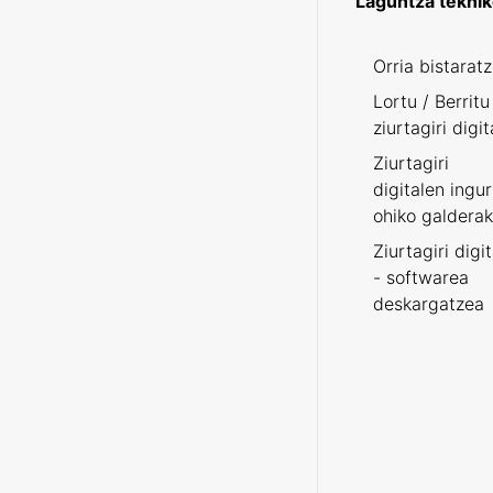
Laguntza tekni
Orria bistarat
Lortu / Berritu
ziurtagiri digit
Ziurtagiri
digitalen ingu
ohiko galderak
Ziurtagiri digi
- softwarea
deskargatzea