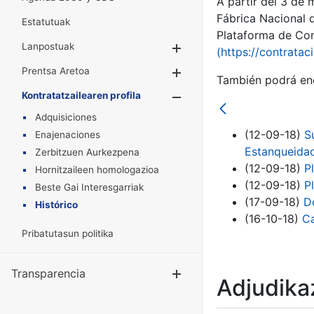
A partir del 3 de
Fábrica Nacional 
Estatutuak
Plataforma de Cont
Lanpostuak
Erakutsi/Ezkuta
(https://contratac
Prentsa Aretoa
Erakutsi/Ezkuta
También podrá enc
Kontratatzailearen profila
Erakutsi/Ezkut
Adquisiciones
(12-09-18)
S
Enajenaciones
Estanqueidad
Zerbitzuen Aurkezpena
(12-09-18)
P
Hornitzaileen homologazioa
(12-09-18)
P
Beste Gai Interesgarriak
(17-09-18)
D
Histórico
(16-10-18)
Ca
Pribatutasun politika
Transparencia
Erakutsi/Ezku
Adjudikaz