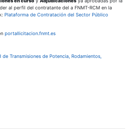
ciones en curso
y
Adjudicaciones
ya aprobadas por la
er al perfil del contratante del a FNMT-RCM en la
k:
Plataforma de Contratación del Sector Público
en
portallicitacion.fnmt.es
l de Transmisiones de Potencia, Rodamientos,