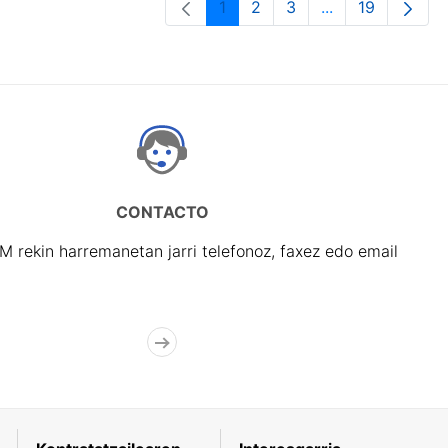
1
2
3
...
19
Orrialdea
Orrialdea
Orrialdea
Intermediate Pa
Orrialdea
CONTACTO
rekin harremanetan jarri telefonoz, faxez edo email