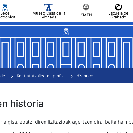
Sede
Museo Casa de la
Escuela de
SIAEN
ectrónica
Moneda
Grabado
tatu
tatu
tatu
tatu
nde
Kontratatzailearen profila
Histórico
tatu
en historia
ria gisa, ebatzi diren lizitazioak agertzen dira, baita hain 
tu