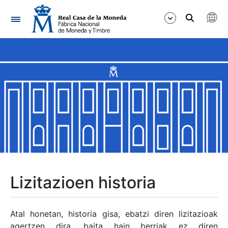
Nabigazioa
Erakutsi/Ezkutatu
Erakutsi/Ezkutatu
Erakutsi/Ezkutatu
Erakutsi/Ezkutatu
Erakutsi/Ezkutatu
Lizitazioen historia
Erakutsi/Ezkutatu
Atal honetan, historia gisa, ebatzi diren lizitazioak
agertzen dira, baita hain berriak ez diren