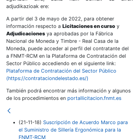
adjudikazioak ere:
A partir del 3 de mayo de 2022, para obtener
Erakutsi/Ezkutatu
información respecto a
Licitaciones en curso
y
Erakutsi/Ezkutatu
Adjudicaciones
ya aprobadas por la Fábrica
Nacional de Moneda y Timbre - Real Casa de la
Erakutsi/Ezkutatu
Moneda, puede acceder al perfil del contratante del
a FNMT-RCM en la Plataforma de Contratación del
Sector Público accediendo en el siguiente link:
Plataforma de Contratación del Sector Público
(https://contrataciondelestado.es/)
También podrá encontrar más información y algunos
de los procedimientos en
portallicitacion.fnmt.es
Erakutsi/Ezkutatu
(21-11-18)
Suscripción de Acuerdo Marco para
el Suministro de Sillería Ergonómica para la
FNMT-RCM