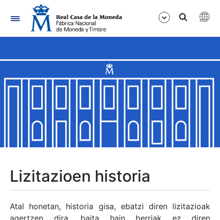
Nabigazioa
Erakutsi/Ezkutatu
Erakutsi/Ezkutatu
Erakutsi/Ezkutatu
Erakutsi/Ezkutatu
Erakutsi/Ezkutatu
Lizitazioen historia
Erakutsi/Ezkutatu
Atal honetan, historia gisa, ebatzi diren lizitazioak
agertzen dira, baita hain berriak ez diren