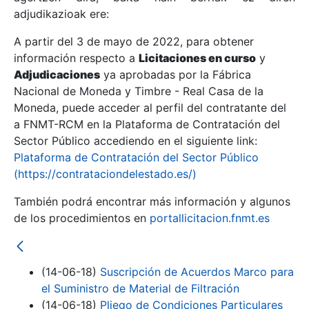
adjudikazioak ere:
A partir del 3 de mayo de 2022, para obtener
Erakutsi/Ezkutatu
información respecto a
Licitaciones en curso
y
Erakutsi/Ezkutatu
Adjudicaciones
ya aprobadas por la Fábrica
Nacional de Moneda y Timbre - Real Casa de la
Erakutsi/Ezkutatu
Moneda, puede acceder al perfil del contratante del
a FNMT-RCM en la Plataforma de Contratación del
Sector Público accediendo en el siguiente link:
Plataforma de Contratación del Sector Público
(https://contrataciondelestado.es/)
También podrá encontrar más información y algunos
de los procedimientos en
portallicitacion.fnmt.es
Erakutsi/Ezkutatu
(14-06-18)
Suscripción de Acuerdos Marco para
el Suministro de Material de Filtración
(14-06-18)
Pliego de Condiciones Particulares