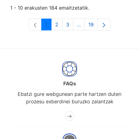
1 - 10 erakusten 184 emaitzetatik.
1
2
3
...
19
Orrialdea
Orrialdea
Orrialdea
Intermediate Pages Use T
Orrialdea
FAQs
Ebatzi gure webgunean parte hartzen duten
prozesu exberdinei buruzko zalantzak