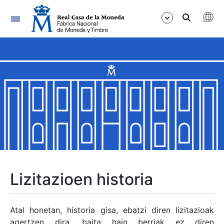
Nabigazioa
Erakutsi/Ezkutatu
Erakutsi/Ezkutatu
Erakutsi/Ezkutatu
Erakutsi/Ezkutatu
Erakutsi/Ezkutatu
Lizitazioen historia
Erakutsi/Ezkutatu
Atal honetan, historia gisa, ebatzi diren lizitazioak
agertzen dira, baita hain berriak ez diren