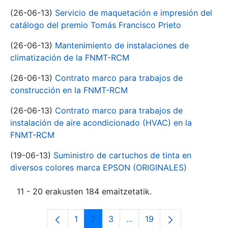
(26-06-13)
Servicio de maquetación e impresión del
catálogo del premio Tomás Francisco Prieto
(26-06-13)
Mantenimiento de instalaciones de
climatización de la FNMT-RCM
(26-06-13)
Contrato marco para trabajos de
construcción en la FNMT-RCM
(26-06-13)
Contrato marco para trabajos de
instalación de aire acondicionado (HVAC) en la
FNMT-RCM
(19-06-13)
Suministro de cartuchos de tinta en
diversos colores marca EPSON (ORIGINALES)
11 - 20 erakusten 184 emaitzetatik.
1
2
3
...
19
Orrialdea
Orrialdea
Orrialdea
Intermediate Pages Use T
Orrialdea