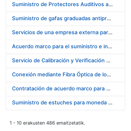
Suministro de Protectores Auditivos a medida para las personas trabajadoras de los Centros de Trabajo de Madrid y Burgos
Suministro de gafas graduadas antiproyecciones para los trabajadores de la FNMT-RCM en los centros de trabajo de Madrid y Burgos
Servicios de una empresa externa para el asesoramiento y resolución de los recursos de alzada que se presentan relacionados con procesos de selección para la FNMT-RCM
Acuerdo marco para el suministro e instalación de persianas, estores y otros complementos
Servicio de Calibración y Verificación Externa de los Equipos de Medición del Servicio de Prevención de la FNMT-RCM
Conexión mediante Fibra Óptica de los Centros de Proceso de Datos (CPDs) de las sedes de la FNMT-RCM de Burgos y Madrid
Contratación de acuerdo marco para el Suministro de Material de Electricidad para la Fábrica Nacional de Moneda y Timbre-Real Casa de la Moneda en su centro de trabajo de Burgos
Suministro de estuches para moneda de 30 €
1 - 10 erakusten 486 emaitzetatik.