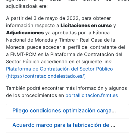
adjudikazioak ere:
A partir del 3 de mayo de 2022, para obtener
Erakutsi/Ezkutatu
información respecto a
Licitaciones en curso
y
Erakutsi/Ezkutatu
Adjudicaciones
ya aprobadas por la Fábrica
Nacional de Moneda y Timbre - Real Casa de la
Erakutsi/Ezkutatu
Moneda, puede acceder al perfil del contratante del
a FNMT-RCM en la Plataforma de Contratación del
Sector Público accediendo en el siguiente link:
Plataforma de Contratación del Sector Público
(https://contrataciondelestado.es/)
También podrá encontrar más información y algunos
de los procedimientos en
portallicitacion.fnmt.es
Pliego condiciones optimización cargas compras firmado
Erakutsi/Ezkutatu
Acuerdo marco para la fabricación de piezas