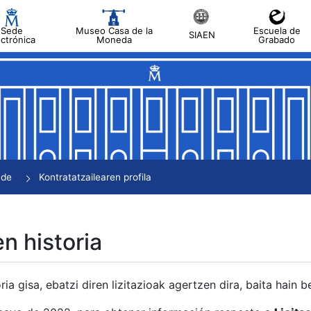
Sede
Museo Casa de la
Escuela de
SIAEN
ectrónica
Moneda
Grabado
tatu
tatu
tatu
tatu
nde
Kontratatzailearen profila
tatu
en historia
ria gisa, ebatzi diren lizitazioak agertzen dira, baita hain 
tu