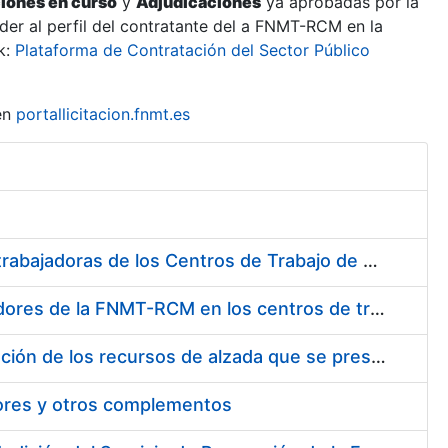
ciones en curso
y
Adjudicaciones
ya aprobadas por la
er al perfil del contratante del a FNMT-RCM en la
k:
Plataforma de Contratación del Sector Público
en
portallicitacion.fnmt.es
Suministro de Protectores Auditivos a medida para las personas trabajadoras de los Centros de Trabajo de Madrid y Burgos
Suministro de gafas graduadas antiproyecciones para los trabajadores de la FNMT-RCM en los centros de trabajo de Madrid y Burgos
Servicios de una empresa externa para el asesoramiento y resolución de los recursos de alzada que se presentan relacionados con procesos de selección para la FNMT-RCM
tores y otros complementos