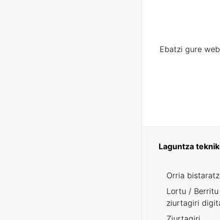
Ebatzi gure web
Laguntza tekni
Orria bistarat
Lortu / Berritu
ziurtagiri digit
Ziurtagiri