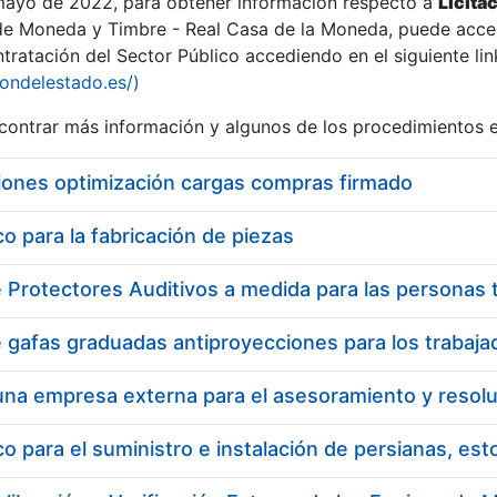
 mayo de 2022, para obtener información respecto a
Licita
de Moneda y Timbre - Real Casa de la Moneda, puede acced
ratación del Sector Público accediendo en el siguiente lin
tu
iondelestado.es/)
tu
ontrar más información y algunos de los procedimientos 
atu
iones optimización cargas compras firmado
 para la fabricación de piezas
tatu
 para el suministro e instalación de persianas, es