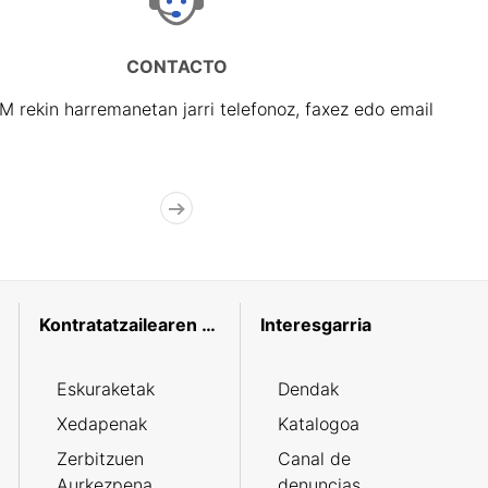
CONTACTO
rekin harremanetan jarri telefonoz, faxez edo email
Kontratatzailearen profila
Interesgarria
Eskuraketak
Dendak
Xedapenak
Katalogoa
Zerbitzuen
Canal de
Aurkezpena
denuncias