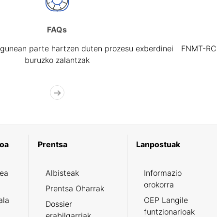
FAQs
gunean parte hartzen duten prozesu exberdinei
FNMT-RCM 
buruzko zalantzak
koa
Prentsa
Lanpostuak
zea
Albisteak
Informazio
orokorra
Prentsa Oharrak
ala
OEP Langile
Dossier
funtzionarioak
erabilgarriak