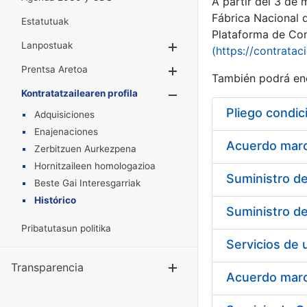
A partir del 3 de
Fábrica Nacional 
Estatutuak
Plataforma de Cont
Lanpostuak
Erakutsi/Ezkuta
(https://contratac
Prentsa Aretoa
Erakutsi/Ezkuta
También podrá enc
Kontratatzailearen profila
Erakutsi/Ezkut
Pliego condic
Adquisiciones
Enajenaciones
Acuerdo marco
Zerbitzuen Aurkezpena
Hornitzaileen homologazioa
Beste Gai Interesgarriak
Histórico
Pribatutasun politika
Transparencia
Erakutsi/Ezku
Acuerdo marco