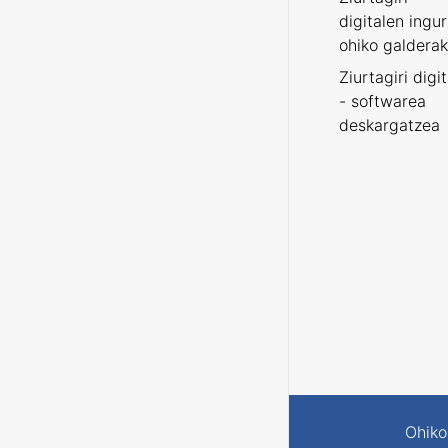
digitalen ingu
ohiko galderak
Ziurtagiri digi
- softwarea
deskargatzea
Ohiko