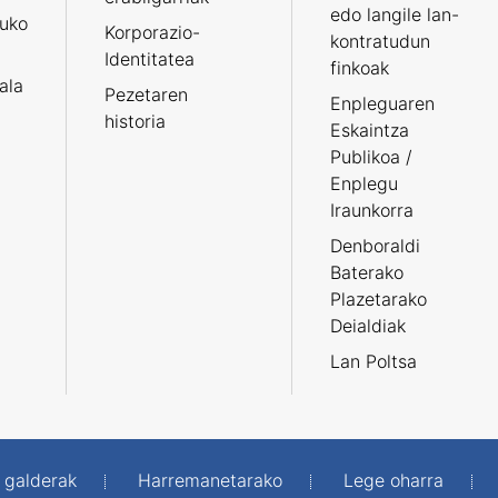
edo langile lan-
ruko
Korporazio-
kontratudun
Identitatea
finkoak
tala
Pezetaren
Enpleguaren
historia
Eskaintza
Publikoa /
Enplegu
Iraunkorra
Denboraldi
Baterako
Plazetarako
Deialdiak
Lan Poltsa
 galderak
Harremanetarako
Lege oharra