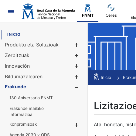
Nabigazioa
FNMT
Ceres
El
INICIO
Produktu eta Soluzioak
Erakutsi/Ezku
Zerbitzuak
Erakutsi/Ezku
Innovación
Erakutsi/Ezku
Bildumazalearen
Erakutsi/Ezku
Inicio
Eraku
Erakunde
Erakutsi/Ezku
130 Aniversario FNMT
Lizitazio
Erakunde mailako
Informazioa
Atal honetan, histo
Konpromisoak
Erakutsi/Ezkuta
Agenda 2030 y ODS