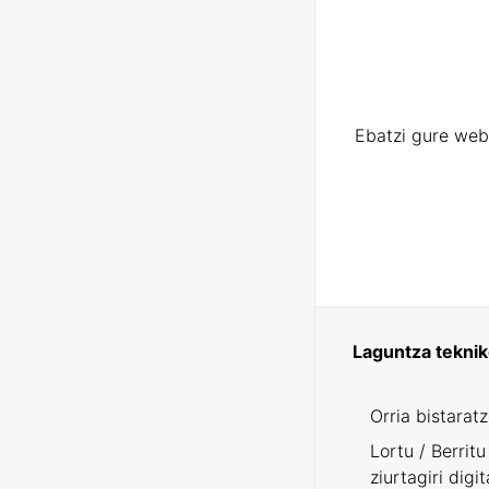
Ebatzi gure web
Laguntza tekni
Orria bistarat
Lortu / Berritu
ziurtagiri digit