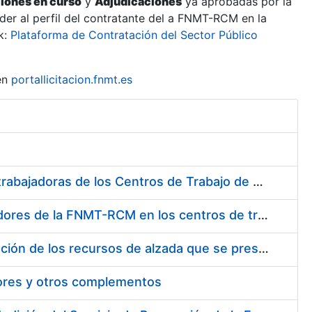
ciones en curso
y
Adjudicaciones
ya aprobadas por la
er al perfil del contratante del a FNMT-RCM en la
k:
Plataforma de Contratación del Sector Público
en
portallicitacion.fnmt.es
Suministro de Protectores Auditivos a medida para las personas trabajadoras de los Centros de Trabajo de Madrid y Burgos
Suministro de gafas graduadas antiproyecciones para los trabajadores de la FNMT-RCM en los centros de trabajo de Madrid y Burgos
Servicios de una empresa externa para el asesoramiento y resolución de los recursos de alzada que se presentan relacionados con procesos de selección para la FNMT-RCM
tores y otros complementos