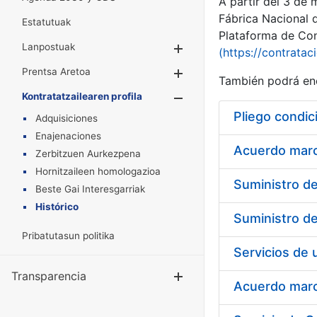
A partir del 3 de
Fábrica Nacional 
Estatutuak
Plataforma de Cont
Lanpostuak
Erakutsi/Ezkuta
(https://contratac
Prentsa Aretoa
Erakutsi/Ezkuta
También podrá enc
Kontratatzailearen profila
Erakutsi/Ezkut
Pliego condic
Adquisiciones
Enajenaciones
Acuerdo marco
Zerbitzuen Aurkezpena
Hornitzaileen homologazioa
Beste Gai Interesgarriak
Histórico
Pribatutasun politika
Transparencia
Erakutsi/Ezku
Acuerdo marco