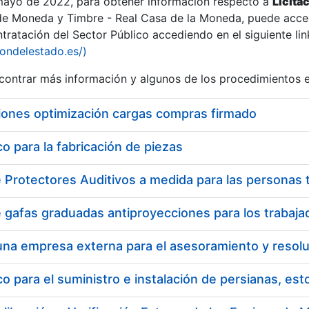
 mayo de 2022, para obtener información respecto a
Licita
de Moneda y Timbre - Real Casa de la Moneda, puede acced
ratación del Sector Público accediendo en el siguiente lin
tu
iondelestado.es/)
tu
ontrar más información y algunos de los procedimientos 
atu
iones optimización cargas compras firmado
 para la fabricación de piezas
tatu
 para el suministro e instalación de persianas, es