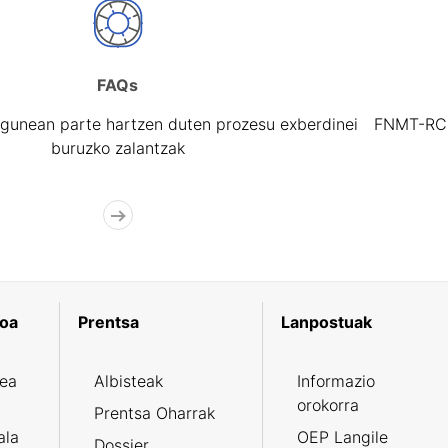
FAQs
gunean parte hartzen duten prozesu exberdinei
FNMT-RCM 
buruzko zalantzak
koa
Prentsa
Lanpostuak
zea
Albisteak
Informazio
orokorra
Prentsa Oharrak
ala
OEP Langile
Dossier