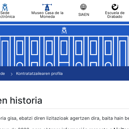
Sede
Museo Casa de la
Escuela de
SIAEN
ectrónica
Moneda
Grabado
tatu
tatu
tatu
tatu
nde
Kontratatzailearen profila
tatu
en historia
ria gisa, ebatzi diren lizitazioak agertzen dira, baita hain 
tu