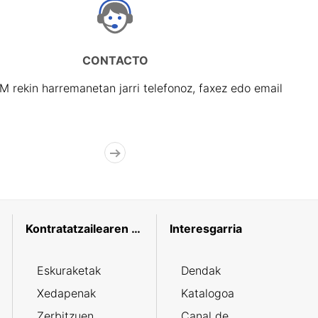
CONTACTO
rekin harremanetan jarri telefonoz, faxez edo email
Kontratatzailearen profila
Interesgarria
Eskuraketak
Dendak
Xedapenak
Katalogoa
Zerbitzuen
Canal de