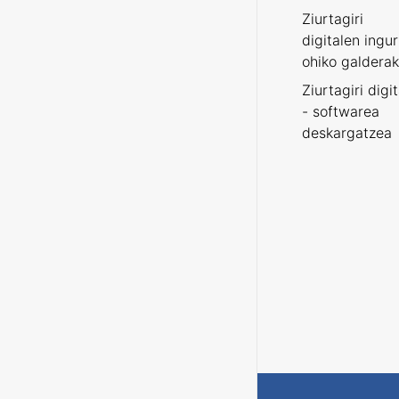
Ziurtagiri
digitalen ingu
ohiko galderak
Ziurtagiri digi
- softwarea
deskargatzea