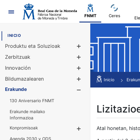
Nabigazioa
FNMT
Ceres
El
INICIO
Produktu eta Soluzioak
Erakutsi/Ezku
Zerbitzuak
Erakutsi/Ezku
Innovación
Erakutsi/Ezku
Bildumazalearen
Erakutsi/Ezku
Inicio
Eraku
Erakunde
Erakutsi/Ezku
130 Aniversario FNMT
Lizitazio
Erakunde mailako
Informazioa
Atal honetan, histo
Konpromisoak
Erakutsi/Ezkuta
Agenda 2030 y ODS