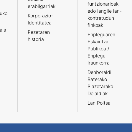
funtzionarioak
erabilgarriak
edo langile lan-
ruko
Korporazio-
kontratudun
Identitatea
finkoak
tala
Pezetaren
Enpleguaren
historia
Eskaintza
Publikoa /
Enplegu
Iraunkorra
Denboraldi
Baterako
Plazetarako
Deialdiak
Lan Poltsa