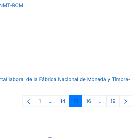
a FNMT-RCM
ortal laboral de la Fábrica Nacional de Moneda y Timbre-
1
...
14
15
16
...
19
Orrialdea
Intermediate Pages Use TAB to navig
Orrialdea
Orrialdea
Orrialdea
Intermediate Pa
Orrialdea