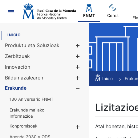
Nabigazioa
FNMT
Ceres
El
INICIO
Produktu eta Soluzioak
Erakutsi/Ezku
Zerbitzuak
Erakutsi/Ezku
Innovación
Erakutsi/Ezku
Bildumazalearen
Erakutsi/Ezku
Inicio
Eraku
Erakunde
Erakutsi/Ezku
130 Aniversario FNMT
Lizitazio
Erakunde mailako
Informazioa
Atal honetan, histo
Konpromisoak
Erakutsi/Ezkuta
Agenda 2030 y ODS