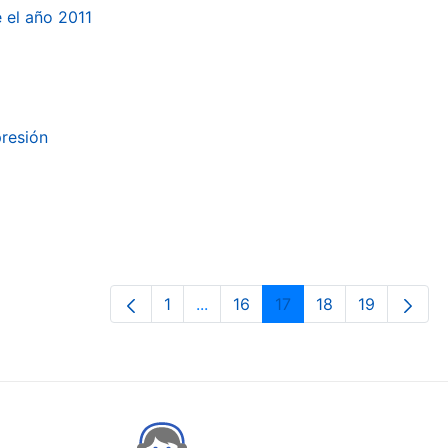
e el año 2011
presión
1
...
16
17
18
19
Orrialdea
Intermediate Pages Use TAB to n
Orrialdea
Orrialdea
Orrialdea
Orrialdea