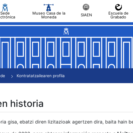
Sede
Museo Casa de la
Escuela de
SIAEN
ectrónica
Moneda
Grabado
tatu
tatu
tatu
tatu
nde
Kontratatzailearen profila
tatu
en historia
ria gisa, ebatzi diren lizitazioak agertzen dira, baita hain 
tu