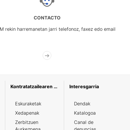
CONTACTO
rekin harremanetan jarri telefonoz, faxez edo email
Kontratatzailearen profila
Interesgarria
Eskuraketak
Dendak
Xedapenak
Katalogoa
Zerbitzuen
Canal de
Aurkezpena
denuncias