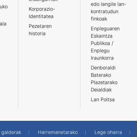
edo langile lan-
ruko
Korporazio-
kontratudun
Identitatea
finkoak
tala
Pezetaren
Enpleguaren
historia
Eskaintza
Publikoa /
Enplegu
Iraunkorra
Denboraldi
Baterako
Plazetarako
Deialdiak
Lan Poltsa
 galderak
Harremanetarako
Lege oharra