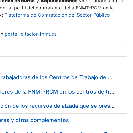
ciones en curso
y
Adjudicaciones
ya aprobadas por la
er al perfil del contratante del a FNMT-RCM en la
k:
Plataforma de Contratación del Sector Público
en
portallicitacion.fnmt.es
Suministro de Protectores Auditivos a medida para las personas trabajadoras de los Centros de Trabajo de Madrid y Burgos
Suministro de gafas graduadas antiproyecciones para los trabajadores de la FNMT-RCM en los centros de trabajo de Madrid y Burgos
Servicios de una empresa externa para el asesoramiento y resolución de los recursos de alzada que se presentan relacionados con procesos de selección para la FNMT-RCM
tores y otros complementos