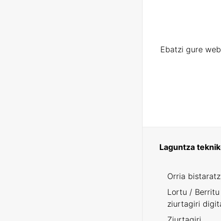
Ebatzi gure web
Laguntza tekni
Orria bistarat
Lortu / Berritu
ziurtagiri digit
Ziurtagiri