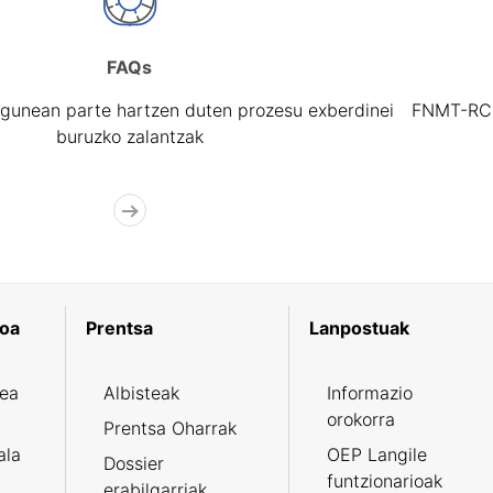
FAQs
gunean parte hartzen duten prozesu exberdinei
FNMT-RCM 
buruzko zalantzak
koa
Prentsa
Lanpostuak
zea
Albisteak
Informazio
orokorra
Prentsa Oharrak
ala
OEP Langile
Dossier
funtzionarioak
erabilgarriak