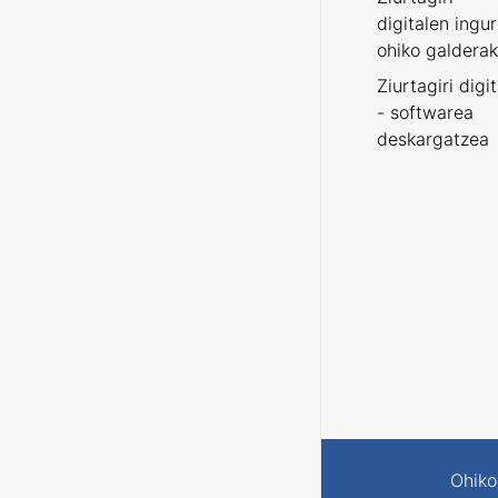
digitalen ingu
ohiko galderak
Ziurtagiri digi
- softwarea
deskargatzea
Ohiko