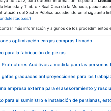
 mayo de 2022, para obtener información respecto a
Licita
de Moneda y Timbre - Real Casa de la Moneda, puede acced
ratación del Sector Público accediendo en el siguiente lin
tu
iondelestado.es/)
tu
ontrar más información y algunos de los procedimientos 
atu
iones optimización cargas compras firmado
 para la fabricación de piezas
tatu
 para el suministro e instalación de persianas, es