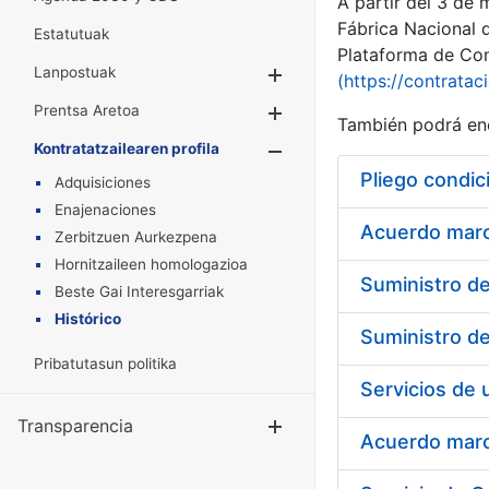
A partir del 3 de
Fábrica Nacional 
Estatutuak
Plataforma de Cont
Lanpostuak
Erakutsi/Ezkuta
(https://contratac
Prentsa Aretoa
Erakutsi/Ezkuta
También podrá enc
Kontratatzailearen profila
Erakutsi/Ezkut
Pliego condic
Adquisiciones
Enajenaciones
Acuerdo marco
Zerbitzuen Aurkezpena
Hornitzaileen homologazioa
Beste Gai Interesgarriak
Histórico
Pribatutasun politika
Transparencia
Erakutsi/Ezku
Acuerdo marco