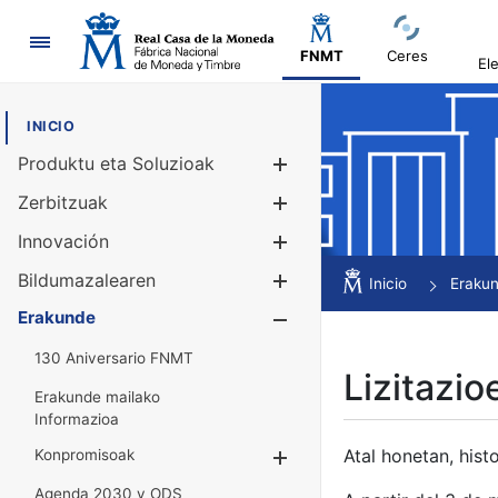
Nabigazioa
FNMT
Ceres
El
INICIO
Produktu eta Soluzioak
Erakutsi/Ezku
Zerbitzuak
Erakutsi/Ezku
Innovación
Erakutsi/Ezku
Bildumazalearen
Erakutsi/Ezku
Inicio
Eraku
Erakunde
Erakutsi/Ezku
130 Aniversario FNMT
Lizitazio
Erakunde mailako
Informazioa
Atal honetan, histo
Konpromisoak
Erakutsi/Ezkuta
Agenda 2030 y ODS