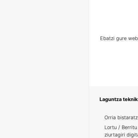
Ebatzi gure web
Laguntza tekni
Orria bistarat
Lortu / Berritu
ziurtagiri digit