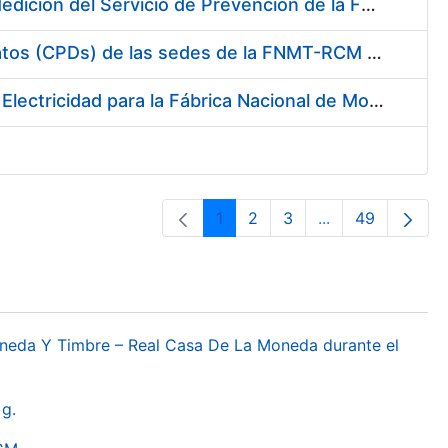
Servicio de Calibración y Verificación Externa de los Equipos de Medición del Servicio de Prevención de la FNMT-RCM
Conexión mediante Fibra Óptica de los Centros de Proceso de Datos (CPDs) de las sedes de la FNMT-RCM de Burgos y Madrid
Contratación de acuerdo marco para el Suministro de Material de Electricidad para la Fábrica Nacional de Moneda y Timbre-Real Casa de la Moneda en su centro de trabajo de Burgos
1
2
3
...
49
Orrialdea
Orrialdea
Orrialdea
Intermediate Pa
Orrialdea
oneda Y Timbre – Real Casa De La Moneda durante el
g.