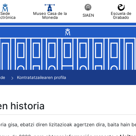
Sede
Museo Casa de la
Escuela de
SIAEN
ectrónica
Moneda
Grabado
tatu
tatu
tatu
tatu
nde
Kontratatzailearen profila
tatu
en historia
ria gisa, ebatzi diren lizitazioak agertzen dira, baita hain 
tu