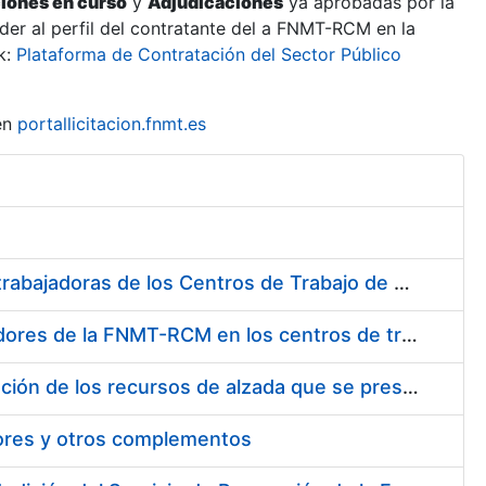
ciones en curso
y
Adjudicaciones
ya aprobadas por la
er al perfil del contratante del a FNMT-RCM en la
k:
Plataforma de Contratación del Sector Público
en
portallicitacion.fnmt.es
Suministro de Protectores Auditivos a medida para las personas trabajadoras de los Centros de Trabajo de Madrid y Burgos
Suministro de gafas graduadas antiproyecciones para los trabajadores de la FNMT-RCM en los centros de trabajo de Madrid y Burgos
Servicios de una empresa externa para el asesoramiento y resolución de los recursos de alzada que se presentan relacionados con procesos de selección para la FNMT-RCM
tores y otros complementos