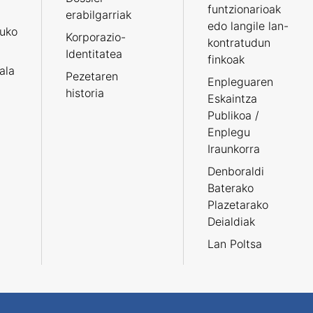
funtzionarioak
erabilgarriak
edo langile lan-
ruko
Korporazio-
kontratudun
Identitatea
finkoak
tala
Pezetaren
Enpleguaren
historia
Eskaintza
Publikoa /
Enplegu
Iraunkorra
Denboraldi
Baterako
Plazetarako
Deialdiak
Lan Poltsa