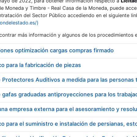
 mayo de 2022, para obtener información respecto a
Licita
de Moneda y Timbre - Real Casa de la Moneda, puede acced
ratación del Sector Público accediendo en el siguiente lin
tu
iondelestado.es/)
tu
ontrar más información y algunos de los procedimientos 
atu
iones optimización cargas compras firmado
 para la fabricación de piezas
tatu
 para el suministro e instalación de persianas, es