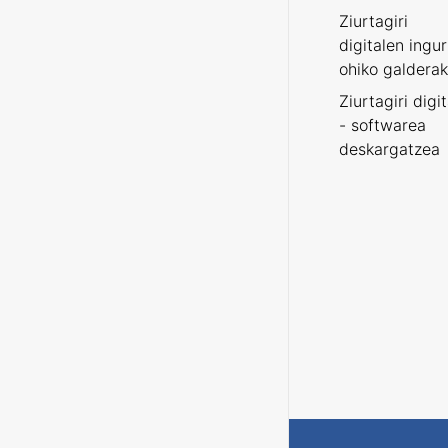
Ziurtagiri
digitalen ingu
ohiko galderak
Ziurtagiri digi
- softwarea
deskargatzea