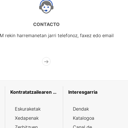
CONTACTO
rekin harremanetan jarri telefonoz, faxez edo email
Kontratatzailearen profila
Interesgarria
Eskuraketak
Dendak
Xedapenak
Katalogoa
Zerbitzuen
Canal de