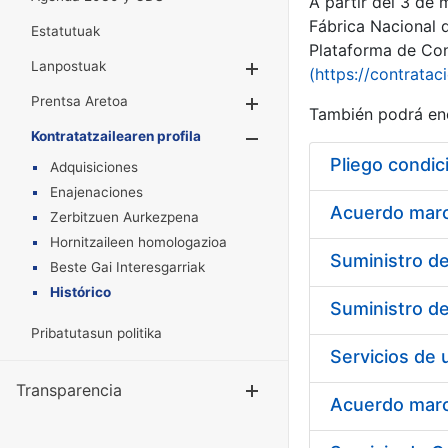
A partir del 3 de
Fábrica Nacional 
Estatutuak
Plataforma de Cont
Lanpostuak
Erakutsi/Ezkuta
(https://contratac
Prentsa Aretoa
Erakutsi/Ezkuta
También podrá enc
Kontratatzailearen profila
Erakutsi/Ezkut
Pliego condic
Adquisiciones
Enajenaciones
Acuerdo marco
Zerbitzuen Aurkezpena
Hornitzaileen homologazioa
Beste Gai Interesgarriak
Histórico
Pribatutasun politika
Transparencia
Erakutsi/Ezku
Acuerdo marco