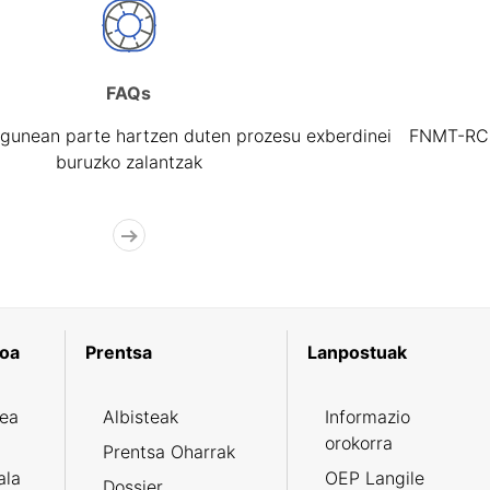
FAQs
gunean parte hartzen duten prozesu exberdinei
FNMT-RCM 
buruzko zalantzak
koa
Prentsa
Lanpostuak
zea
Albisteak
Informazio
orokorra
Prentsa Oharrak
ala
OEP Langile
Dossier