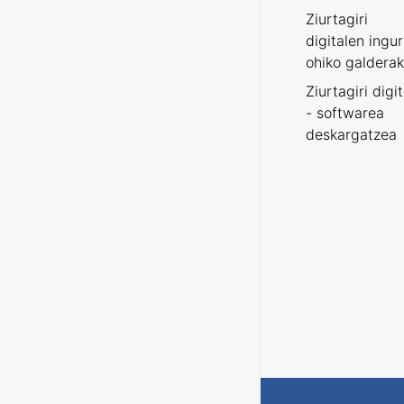
Ziurtagiri
digitalen ingu
ohiko galderak
Ziurtagiri digi
- softwarea
deskargatzea