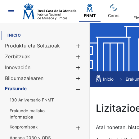
Nabigazioa
FNMT
Ceres
El
INICIO
Produktu eta Soluzioak
Erakutsi/Ezku
Zerbitzuak
Erakutsi/Ezku
Innovación
Erakutsi/Ezku
Bildumazalearen
Erakutsi/Ezku
Inicio
Eraku
Erakunde
Erakutsi/Ezku
130 Aniversario FNMT
Lizitazio
Erakunde mailako
Informazioa
Atal honetan, histo
Konpromisoak
Erakutsi/Ezkuta
Agenda 2030 y ODS