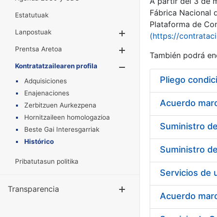
A partir del 3 de
Fábrica Nacional 
Estatutuak
Plataforma de Cont
Lanpostuak
Erakutsi/Ezkuta
(https://contratac
Prentsa Aretoa
Erakutsi/Ezkuta
También podrá enc
Kontratatzailearen profila
Erakutsi/Ezkut
Pliego condic
Adquisiciones
Enajenaciones
Acuerdo marco
Zerbitzuen Aurkezpena
Hornitzaileen homologazioa
Beste Gai Interesgarriak
Histórico
Pribatutasun politika
Transparencia
Erakutsi/Ezku
Acuerdo marco