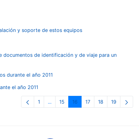
alación y soporte de estos equipos
e documentos de identificación y de viaje para un
gos durante el año 2011
ante el año 2011
1
...
15
16
17
18
19
Orrialdea
Intermediate Pages Use TAB to naviga
Orrialdea
Orrialdea
Orrialdea
Orrialdea
Orrialdea