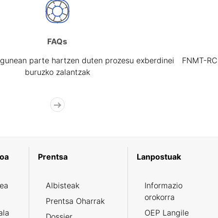
FAQs
gunean parte hartzen duten prozesu exberdinei
FNMT-RCM 
buruzko zalantzak
koa
Prentsa
Lanpostuak
zea
Albisteak
Informazio
orokorra
Prentsa Oharrak
ala
OEP Langile
Dossier