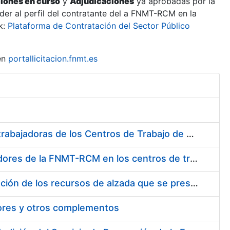
ciones en curso
y
Adjudicaciones
ya aprobadas por la
er al perfil del contratante del a FNMT-RCM en la
k:
Plataforma de Contratación del Sector Público
en
portallicitacion.fnmt.es
Suministro de Protectores Auditivos a medida para las personas trabajadoras de los Centros de Trabajo de Madrid y Burgos
Suministro de gafas graduadas antiproyecciones para los trabajadores de la FNMT-RCM en los centros de trabajo de Madrid y Burgos
Servicios de una empresa externa para el asesoramiento y resolución de los recursos de alzada que se presentan relacionados con procesos de selección para la FNMT-RCM
tores y otros complementos