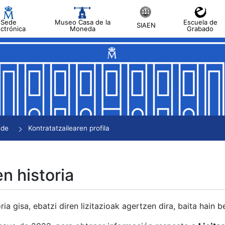
Sede
Museo Casa de la
Escuela de
SIAEN
ectrónica
Moneda
Grabado
tatu
tatu
tatu
tatu
nde
Kontratatzailearen profila
tatu
en historia
ria gisa, ebatzi diren lizitazioak agertzen dira, baita hain 
tu