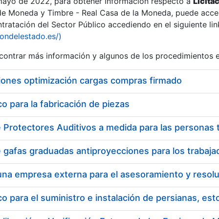
 mayo de 2022, para obtener información respecto a
Licita
de Moneda y Timbre - Real Casa de la Moneda, puede acced
ratación del Sector Público accediendo en el siguiente lin
tu
iondelestado.es/)
tu
ontrar más información y algunos de los procedimientos 
atu
iones optimización cargas compras firmado
 para la fabricación de piezas
tatu
 para el suministro e instalación de persianas, es