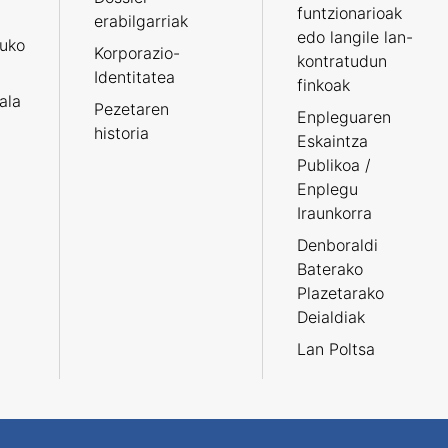
funtzionarioak
erabilgarriak
edo langile lan-
ruko
Korporazio-
kontratudun
Identitatea
finkoak
tala
Pezetaren
Enpleguaren
historia
Eskaintza
Publikoa /
Enplegu
Iraunkorra
Denboraldi
Baterako
Plazetarako
Deialdiak
Lan Poltsa