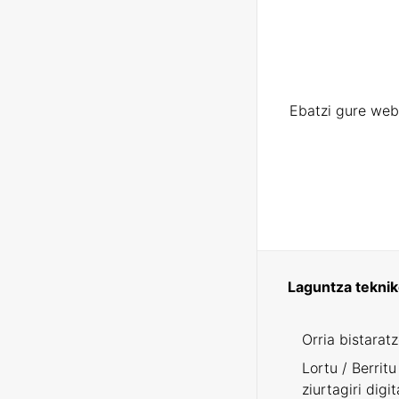
Ebatzi gure web
Laguntza tekni
Orria bistarat
Lortu / Berritu
ziurtagiri digit