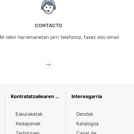
CONTACTO
rekin harremanetan jarri telefonoz, faxez edo email
Kontratatzailearen profila
Interesgarria
Eskuraketak
Dendak
Xedapenak
Katalogoa
Zerbitzuen
Canal de