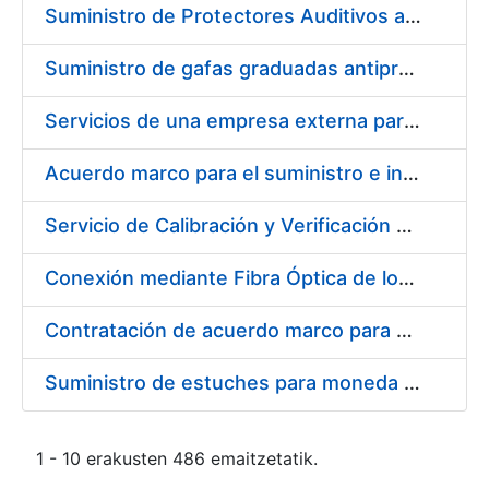
Suministro de Protectores Auditivos a medida para las personas trabajadoras de los Centros de Trabajo de Madrid y Burgos
Suministro de gafas graduadas antiproyecciones para los trabajadores de la FNMT-RCM en los centros de trabajo de Madrid y Burgos
Servicios de una empresa externa para el asesoramiento y resolución de los recursos de alzada que se presentan relacionados con procesos de selección para la FNMT-RCM
Acuerdo marco para el suministro e instalación de persianas, estores y otros complementos
Servicio de Calibración y Verificación Externa de los Equipos de Medición del Servicio de Prevención de la FNMT-RCM
Conexión mediante Fibra Óptica de los Centros de Proceso de Datos (CPDs) de las sedes de la FNMT-RCM de Burgos y Madrid
Contratación de acuerdo marco para el Suministro de Material de Electricidad para la Fábrica Nacional de Moneda y Timbre-Real Casa de la Moneda en su centro de trabajo de Burgos
Suministro de estuches para moneda de 30 €
1 - 10 erakusten 486 emaitzetatik.