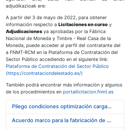
adjudikazioak ere:
A partir del 3 de mayo de 2022, para obtener
Erakutsi/Ezkutatu
información respecto a
Licitaciones en curso
y
Erakutsi/Ezkutatu
Adjudicaciones
ya aprobadas por la Fábrica
Nacional de Moneda y Timbre - Real Casa de la
Erakutsi/Ezkutatu
Moneda, puede acceder al perfil del contratante del
a FNMT-RCM en la Plataforma de Contratación del
Sector Público accediendo en el siguiente link:
Plataforma de Contratación del Sector Público
(https://contrataciondelestado.es/)
También podrá encontrar más información y algunos
de los procedimientos en
portallicitacion.fnmt.es
Pliego condiciones optimización cargas compras firmado
Erakutsi/Ezkutatu
Acuerdo marco para la fabricación de piezas