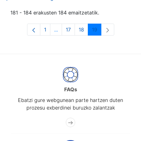
181 - 184 erakusten 184 emaitzetatik.
1
...
17
18
19
Orrialdea
Intermediate Pages Use TAB to navi
Orrialdea
Orrialdea
Orrialdea
FAQs
Ebatzi gure webgunean parte hartzen duten
prozesu exberdinei buruzko zalantzak