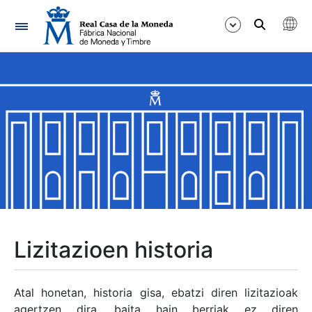
Nabigazioa
Erakutsi/Ezkutatu
Erakutsi/Ezkutatu
Erakutsi/Ezkutatu
Erakutsi/Ezkutatu
Erakutsi/Ezkutatu
Lizitazioen historia
Erakutsi/Ezkutatu
Atal honetan, historia gisa, ebatzi diren lizitazioak
agertzen dira, baita hain berriak ez diren