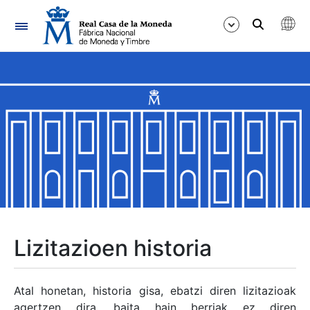
Nabigazioa
Erakutsi/Ezkutatu
Erakutsi/Ezkutatu
Erakutsi/Ezkutatu
Erakutsi/Ezkutatu
Erakutsi/Ezkutatu
Lizitazioen historia
Erakutsi/Ezkutatu
Atal honetan, historia gisa, ebatzi diren lizitazioak
agertzen dira, baita hain berriak ez diren