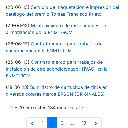
(26-06-13)
Servicio de maquetación e impresión del
catálogo del premio Tomás Francisco Prieto
(26-06-13)
Mantenimiento de instalaciones de
climatización de la FNMT-RCM
(26-06-13)
Contrato marco para trabajos de
construcción en la FNMT-RCM
(26-06-13)
Contrato marco para trabajos de
instalación de aire acondicionado (HVAC) en la
FNMT-RCM
(19-06-13)
Suministro de cartuchos de tinta en
diversos colores marca EPSON (ORIGINALES)
11 - 20 erakusten 184 emaitzetatik.
1
2
3
...
19
Orrialdea
Orrialdea
Orrialdea
Intermediate Pages Use T
Orrialdea