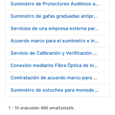
Suministro de Protectores Auditivos a medida para las personas trabajadoras de los Centros de Trabajo de Madrid y Burgos
Suministro de gafas graduadas antiproyecciones para los trabajadores de la FNMT-RCM en los centros de trabajo de Madrid y Burgos
Servicios de una empresa externa para el asesoramiento y resolución de los recursos de alzada que se presentan relacionados con procesos de selección para la FNMT-RCM
Acuerdo marco para el suministro e instalación de persianas, estores y otros complementos
Servicio de Calibración y Verificación Externa de los Equipos de Medición del Servicio de Prevención de la FNMT-RCM
Conexión mediante Fibra Óptica de los Centros de Proceso de Datos (CPDs) de las sedes de la FNMT-RCM de Burgos y Madrid
Contratación de acuerdo marco para el Suministro de Material de Electricidad para la Fábrica Nacional de Moneda y Timbre-Real Casa de la Moneda en su centro de trabajo de Burgos
Suministro de estuches para moneda de 30 €
1 - 10 erakusten 486 emaitzetatik.