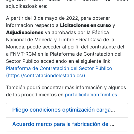
adjudikazioak ere:
A partir del 3 de mayo de 2022, para obtener
Erakutsi/Ezkutatu
información respecto a
Licitaciones en curso
y
Erakutsi/Ezkutatu
Adjudicaciones
ya aprobadas por la Fábrica
Nacional de Moneda y Timbre - Real Casa de la
Erakutsi/Ezkutatu
Moneda, puede acceder al perfil del contratante del
a FNMT-RCM en la Plataforma de Contratación del
Sector Público accediendo en el siguiente link:
Plataforma de Contratación del Sector Público
(https://contrataciondelestado.es/)
También podrá encontrar más información y algunos
de los procedimientos en
portallicitacion.fnmt.es
Pliego condiciones optimización cargas compras firmado
Erakutsi/Ezkutatu
Acuerdo marco para la fabricación de piezas