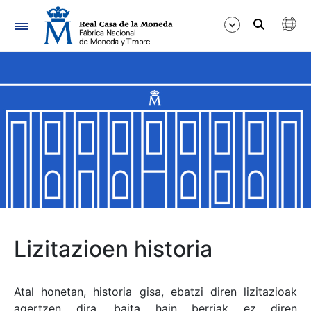
Nabigazioa
Erakutsi/Ezkutatu
Erakutsi/Ezkutatu
Erakutsi/Ezkutatu
Erakutsi/Ezkutatu
Erakutsi/Ezkutatu
Lizitazioen historia
Erakutsi/Ezkutatu
Atal honetan, historia gisa, ebatzi diren lizitazioak
agertzen dira, baita hain berriak ez diren