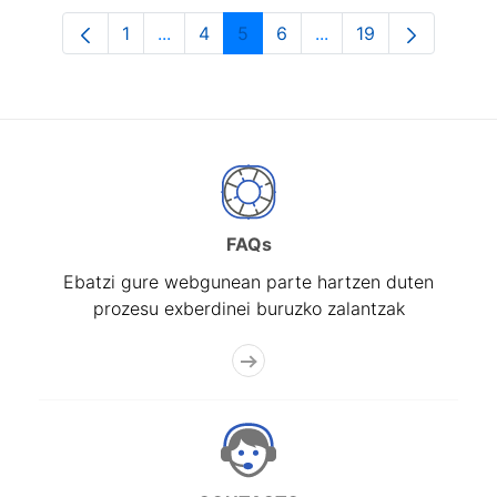
1
...
4
5
6
...
19
Orrialdea
Intermediate Pages Use TAB to navigat
Orrialdea
Orrialdea
Orrialdea
Intermediate Pages U
Orrialdea
FAQs
Ebatzi gure webgunean parte hartzen duten
prozesu exberdinei buruzko zalantzak