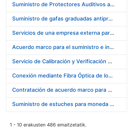
Suministro de Protectores Auditivos a medida para las personas trabajadoras de los Centros de Trabajo de Madrid y Burgos
Suministro de gafas graduadas antiproyecciones para los trabajadores de la FNMT-RCM en los centros de trabajo de Madrid y Burgos
Servicios de una empresa externa para el asesoramiento y resolución de los recursos de alzada que se presentan relacionados con procesos de selección para la FNMT-RCM
Acuerdo marco para el suministro e instalación de persianas, estores y otros complementos
Servicio de Calibración y Verificación Externa de los Equipos de Medición del Servicio de Prevención de la FNMT-RCM
Conexión mediante Fibra Óptica de los Centros de Proceso de Datos (CPDs) de las sedes de la FNMT-RCM de Burgos y Madrid
Contratación de acuerdo marco para el Suministro de Material de Electricidad para la Fábrica Nacional de Moneda y Timbre-Real Casa de la Moneda en su centro de trabajo de Burgos
Suministro de estuches para moneda de 30 €
1 - 10 erakusten 486 emaitzetatik.