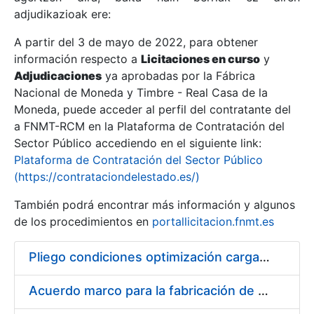
adjudikazioak ere:
A partir del 3 de mayo de 2022, para obtener
Erakutsi/Ezkutatu
información respecto a
Licitaciones en curso
y
Erakutsi/Ezkutatu
Adjudicaciones
ya aprobadas por la Fábrica
Nacional de Moneda y Timbre - Real Casa de la
Erakutsi/Ezkutatu
Moneda, puede acceder al perfil del contratante del
a FNMT-RCM en la Plataforma de Contratación del
Sector Público accediendo en el siguiente link:
Plataforma de Contratación del Sector Público
(https://contrataciondelestado.es/)
También podrá encontrar más información y algunos
de los procedimientos en
portallicitacion.fnmt.es
Pliego condiciones optimización cargas compras firmado
Erakutsi/Ezkutatu
Acuerdo marco para la fabricación de piezas