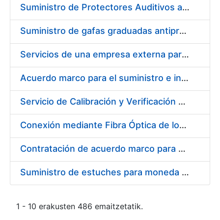
Suministro de Protectores Auditivos a medida para las personas trabajadoras de los Centros de Trabajo de Madrid y Burgos
Suministro de gafas graduadas antiproyecciones para los trabajadores de la FNMT-RCM en los centros de trabajo de Madrid y Burgos
Servicios de una empresa externa para el asesoramiento y resolución de los recursos de alzada que se presentan relacionados con procesos de selección para la FNMT-RCM
Acuerdo marco para el suministro e instalación de persianas, estores y otros complementos
Servicio de Calibración y Verificación Externa de los Equipos de Medición del Servicio de Prevención de la FNMT-RCM
Conexión mediante Fibra Óptica de los Centros de Proceso de Datos (CPDs) de las sedes de la FNMT-RCM de Burgos y Madrid
Contratación de acuerdo marco para el Suministro de Material de Electricidad para la Fábrica Nacional de Moneda y Timbre-Real Casa de la Moneda en su centro de trabajo de Burgos
Suministro de estuches para moneda de 30 €
1 - 10 erakusten 486 emaitzetatik.