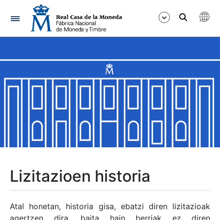
Nabigazioa
Erakutsi/Ezkutatu
Erakutsi/Ezkutatu
Erakutsi/Ezkutatu
Erakutsi/Ezkutatu
Erakutsi/Ezkutatu
Lizitazioen historia
Erakutsi/Ezkutatu
Atal honetan, historia gisa, ebatzi diren lizitazioak
agertzen dira, baita hain berriak ez diren