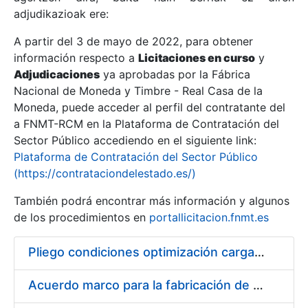
adjudikazioak ere:
A partir del 3 de mayo de 2022, para obtener
Erakutsi/Ezkutatu
información respecto a
Licitaciones en curso
y
Erakutsi/Ezkutatu
Adjudicaciones
ya aprobadas por la Fábrica
Nacional de Moneda y Timbre - Real Casa de la
Erakutsi/Ezkutatu
Moneda, puede acceder al perfil del contratante del
a FNMT-RCM en la Plataforma de Contratación del
Sector Público accediendo en el siguiente link:
Plataforma de Contratación del Sector Público
(https://contrataciondelestado.es/)
También podrá encontrar más información y algunos
de los procedimientos en
portallicitacion.fnmt.es
Pliego condiciones optimización cargas compras firmado
Erakutsi/Ezkutatu
Acuerdo marco para la fabricación de piezas