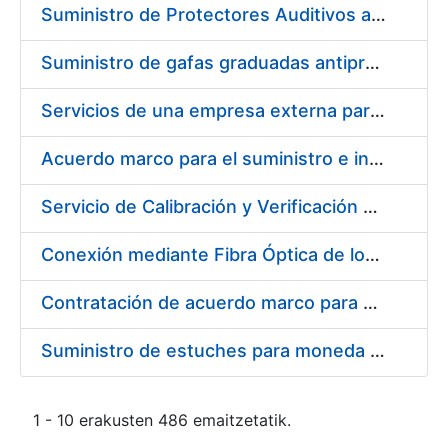
Suministro de Protectores Auditivos a medida para las personas trabajadoras de los Centros de Trabajo de Madrid y Burgos
Suministro de gafas graduadas antiproyecciones para los trabajadores de la FNMT-RCM en los centros de trabajo de Madrid y Burgos
Servicios de una empresa externa para el asesoramiento y resolución de los recursos de alzada que se presentan relacionados con procesos de selección para la FNMT-RCM
Acuerdo marco para el suministro e instalación de persianas, estores y otros complementos
Servicio de Calibración y Verificación Externa de los Equipos de Medición del Servicio de Prevención de la FNMT-RCM
Conexión mediante Fibra Óptica de los Centros de Proceso de Datos (CPDs) de las sedes de la FNMT-RCM de Burgos y Madrid
Contratación de acuerdo marco para el Suministro de Material de Electricidad para la Fábrica Nacional de Moneda y Timbre-Real Casa de la Moneda en su centro de trabajo de Burgos
Suministro de estuches para moneda de 30 €
1 - 10 erakusten 486 emaitzetatik.