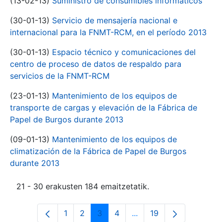
(13-02-13)
Suministro de consumibles informáticos
(30-01-13)
Servicio de mensajería nacional e
internacional para la FNMT-RCM, en el período 2013
(30-01-13)
Espacio técnico y comunicaciones del
centro de proceso de datos de respaldo para
servicios de la FNMT-RCM
(23-01-13)
Mantenimiento de los equipos de
transporte de cargas y elevación de la Fábrica de
Papel de Burgos durante 2013
(09-01-13)
Mantenimiento de los equipos de
climatización de la Fábrica de Papel de Burgos
durante 2013
21 - 30 erakusten 184 emaitzetatik.
1
2
3
4
...
19
Orrialdea
Orrialdea
Orrialdea
Orrialdea
Intermediate Pages Use
Orrialdea