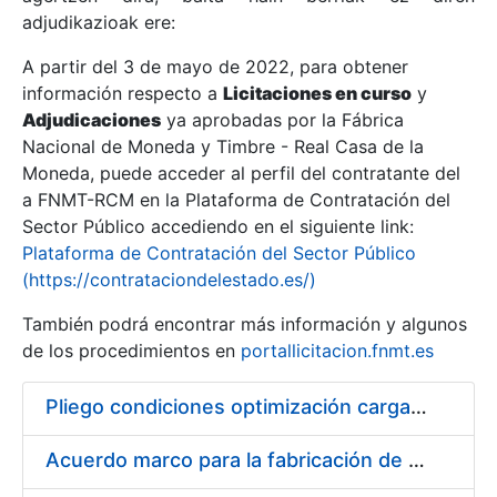
adjudikazioak ere:
A partir del 3 de mayo de 2022, para obtener
Erakutsi/Ezkutatu
información respecto a
Licitaciones en curso
y
Erakutsi/Ezkutatu
Adjudicaciones
ya aprobadas por la Fábrica
Nacional de Moneda y Timbre - Real Casa de la
Erakutsi/Ezkutatu
Moneda, puede acceder al perfil del contratante del
a FNMT-RCM en la Plataforma de Contratación del
Sector Público accediendo en el siguiente link:
Plataforma de Contratación del Sector Público
(https://contrataciondelestado.es/)
También podrá encontrar más información y algunos
de los procedimientos en
portallicitacion.fnmt.es
Pliego condiciones optimización cargas compras firmado
Erakutsi/Ezkutatu
Acuerdo marco para la fabricación de piezas