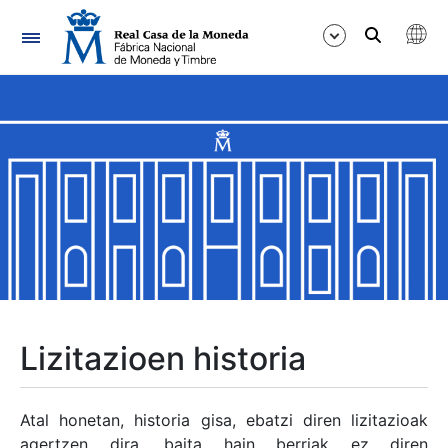
Nabigazioa
Erakutsi/Ezkutatu
Erakutsi/Ezkutatu
Erakutsi/Ezkutatu
Erakutsi/Ezkutatu
Erakutsi/Ezkutatu
Lizitazioen historia
Erakutsi/Ezkutatu
Atal honetan, historia gisa, ebatzi diren lizitazioak
agertzen dira, baita hain berriak ez diren