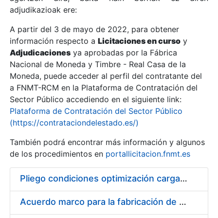
adjudikazioak ere:
A partir del 3 de mayo de 2022, para obtener
Erakutsi/Ezkutatu
información respecto a
Licitaciones en curso
y
Erakutsi/Ezkutatu
Adjudicaciones
ya aprobadas por la Fábrica
Nacional de Moneda y Timbre - Real Casa de la
Erakutsi/Ezkutatu
Moneda, puede acceder al perfil del contratante del
a FNMT-RCM en la Plataforma de Contratación del
Sector Público accediendo en el siguiente link:
Plataforma de Contratación del Sector Público
(https://contrataciondelestado.es/)
También podrá encontrar más información y algunos
de los procedimientos en
portallicitacion.fnmt.es
Pliego condiciones optimización cargas compras firmado
Erakutsi/Ezkutatu
Acuerdo marco para la fabricación de piezas