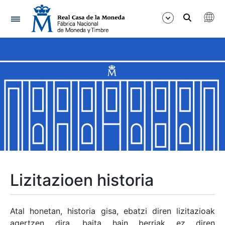
Nabigazioa
Erakutsi/Ezkutatu
Erakutsi/Ezkutatu
Erakutsi/Ezkutatu
Erakutsi/Ezkutatu
Erakutsi/Ezkutatu
Lizitazioen historia
Erakutsi/Ezkutatu
Atal honetan, historia gisa, ebatzi diren lizitazioak
agertzen dira, baita hain berriak ez diren