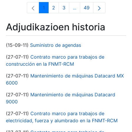
1
2
3
...
49
Orrialdea
Orrialdea
Orrialdea
Intermediate Pages Use T
Orrialdea
Adjudikazioen historia
(15-09-11)
Suministro de agendas
(27-07-11)
Contrato marco para trabajos de
construcción en la FNMT-RCM
(27-07-11)
Mantenimiento de máquinas Datacard MX
6000
(27-07-11)
Mantenimiento de máquinas Datacard
9000
(27-07-11)
Contrato marco para trabajos de
electricidad, fuerza y alumbrado en la FNMT-RCM