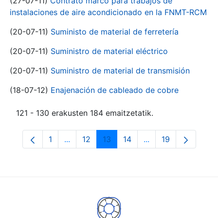
(27-07-11)
Contrato marco para trabajos de
instalaciones de aire acondicionado en la FNMT-RCM
(20-07-11)
Suministo de material de ferretería
(20-07-11)
Suministro de material eléctrico
(20-07-11)
Suministro de material de transmisión
(18-07-12)
Enajenación de cableado de cobre
121 - 130 erakusten 184 emaitzetatik.
1
...
12
13
14
...
19
Orrialdea
Intermediate Pages Use TAB to navigate.
Orrialdea
Orrialdea
Orrialdea
Intermediate Pages
Orrialdea