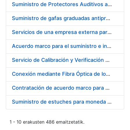
Suministro de Protectores Auditivos a medida para las personas trabajadoras de los Centros de Trabajo de Madrid y Burgos
Suministro de gafas graduadas antiproyecciones para los trabajadores de la FNMT-RCM en los centros de trabajo de Madrid y Burgos
Servicios de una empresa externa para el asesoramiento y resolución de los recursos de alzada que se presentan relacionados con procesos de selección para la FNMT-RCM
Acuerdo marco para el suministro e instalación de persianas, estores y otros complementos
Servicio de Calibración y Verificación Externa de los Equipos de Medición del Servicio de Prevención de la FNMT-RCM
Conexión mediante Fibra Óptica de los Centros de Proceso de Datos (CPDs) de las sedes de la FNMT-RCM de Burgos y Madrid
Contratación de acuerdo marco para el Suministro de Material de Electricidad para la Fábrica Nacional de Moneda y Timbre-Real Casa de la Moneda en su centro de trabajo de Burgos
Suministro de estuches para moneda de 30 €
1 - 10 erakusten 486 emaitzetatik.