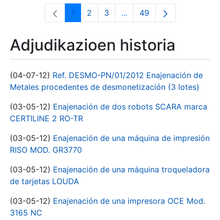
1
2
3
...
49
Orrialdea
Orrialdea
Orrialdea
Intermediate Pages Use T
Orrialdea
Adjudikazioen historia
(04-07-12)
Ref. DESMO-PN/01/2012 Enajenación de
Metales procedentes de desmonetización (3 lotes)
(03-05-12)
Enajenación de dos robots SCARA marca
CERTILINE 2 RO-TR
(03-05-12)
Enajenación de una máquina de impresión
RISO MOD. GR3770
(03-05-12)
Enajenación de una máquina troqueladora
de tarjetas LOUDA
(03-05-12)
Enajenación de una impresora OCE Mod.
3165 NC