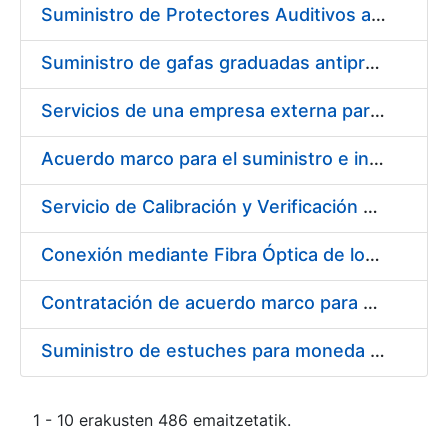
Suministro de Protectores Auditivos a medida para las personas trabajadoras de los Centros de Trabajo de Madrid y Burgos
Suministro de gafas graduadas antiproyecciones para los trabajadores de la FNMT-RCM en los centros de trabajo de Madrid y Burgos
Servicios de una empresa externa para el asesoramiento y resolución de los recursos de alzada que se presentan relacionados con procesos de selección para la FNMT-RCM
Acuerdo marco para el suministro e instalación de persianas, estores y otros complementos
Servicio de Calibración y Verificación Externa de los Equipos de Medición del Servicio de Prevención de la FNMT-RCM
Conexión mediante Fibra Óptica de los Centros de Proceso de Datos (CPDs) de las sedes de la FNMT-RCM de Burgos y Madrid
Contratación de acuerdo marco para el Suministro de Material de Electricidad para la Fábrica Nacional de Moneda y Timbre-Real Casa de la Moneda en su centro de trabajo de Burgos
Suministro de estuches para moneda de 30 €
1 - 10 erakusten 486 emaitzetatik.