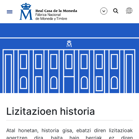
Nabigazioa
Erakutsi/Ezkutatu
Erakutsi/Ezkutatu
Erakutsi/Ezkutatu
Erakutsi/Ezkutatu
Erakutsi/Ezkutatu
Lizitazioen historia
Erakutsi/Ezkutatu
Atal honetan, historia gisa, ebatzi diren lizitazioak
agertzen dira, baita hain berriak ez diren