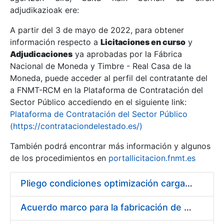
adjudikazioak ere:
A partir del 3 de mayo de 2022, para obtener
Erakutsi/Ezkutatu
información respecto a
Licitaciones en curso
y
Erakutsi/Ezkutatu
Adjudicaciones
ya aprobadas por la Fábrica
Nacional de Moneda y Timbre - Real Casa de la
Erakutsi/Ezkutatu
Moneda, puede acceder al perfil del contratante del
a FNMT-RCM en la Plataforma de Contratación del
Sector Público accediendo en el siguiente link:
Plataforma de Contratación del Sector Público
(https://contrataciondelestado.es/)
También podrá encontrar más información y algunos
de los procedimientos en
portallicitacion.fnmt.es
Pliego condiciones optimización cargas compras firmado
Erakutsi/Ezkutatu
Acuerdo marco para la fabricación de piezas