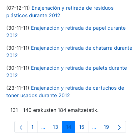
(07-12-11)
Enajenación y retirada de residuos
plásticos durante 2012
(30-11-11)
Enajenación y retirada de papel durante
2012
(30-11-11)
Enajenación y retirada de chatarra durante
2012
(30-11-11)
Enajenación y retirada de palets durante
2012
(23-11-11)
Enajenación y retirada de cartuchos de
toner usados durante 2012
131 - 140 erakusten 184 emaitzetatik.
1
...
13
14
15
...
19
Orrialdea
Intermediate Pages Use TAB to navigate.
Orrialdea
Orrialdea
Orrialdea
Intermediate Pages
Orrialdea