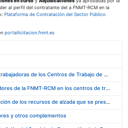
ciones en curso
y
Adjudicaciones
ya aprobadas por la
er al perfil del contratante del a FNMT-RCM en la
k:
Plataforma de Contratación del Sector Público
en
portallicitacion.fnmt.es
Suministro de Protectores Auditivos a medida para las personas trabajadoras de los Centros de Trabajo de Madrid y Burgos
Suministro de gafas graduadas antiproyecciones para los trabajadores de la FNMT-RCM en los centros de trabajo de Madrid y Burgos
Servicios de una empresa externa para el asesoramiento y resolución de los recursos de alzada que se presentan relacionados con procesos de selección para la FNMT-RCM
tores y otros complementos