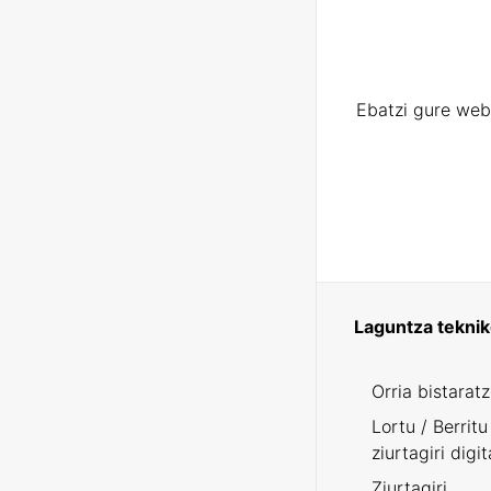
Ebatzi gure web
Laguntza tekni
Orria bistarat
Lortu / Berritu
ziurtagiri digit
Ziurtagiri