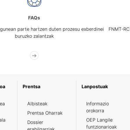
FAQs
gunean parte hartzen duten prozesu exberdinei
FNMT-RCM 
buruzko zalantzak
koa
Prentsa
Lanpostuak
zea
Albisteak
Informazio
orokorra
Prentsa Oharrak
ala
OEP Langile
Dossier
funtzionarioak
erabilgarriak