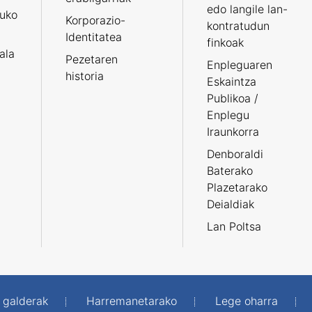
edo langile lan-
ruko
Korporazio-
kontratudun
Identitatea
finkoak
tala
Pezetaren
Enpleguaren
historia
Eskaintza
Publikoa /
Enplegu
Iraunkorra
Denboraldi
Baterako
Plazetarako
Deialdiak
Lan Poltsa
 galderak
Harremanetarako
Lege oharra