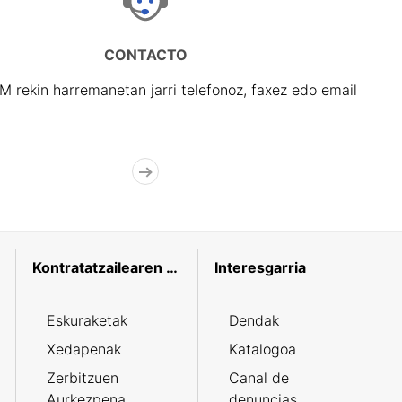
CONTACTO
rekin harremanetan jarri telefonoz, faxez edo email
Kontratatzailearen profila
Interesgarria
Eskuraketak
Dendak
Xedapenak
Katalogoa
Zerbitzuen
Canal de
Aurkezpena
denuncias