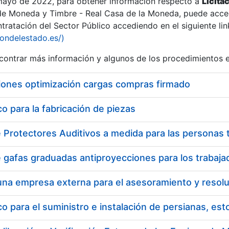
 mayo de 2022, para obtener información respecto a
Licita
de Moneda y Timbre - Real Casa de la Moneda, puede acced
ratación del Sector Público accediendo en el siguiente lin
tu
iondelestado.es/)
tu
ontrar más información y algunos de los procedimientos 
atu
iones optimización cargas compras firmado
 para la fabricación de piezas
tatu
 para el suministro e instalación de persianas, es