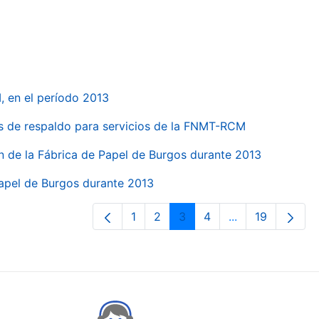
, en el período 2013
s de respaldo para servicios de la FNMT-RCM
n de la Fábrica de Papel de Burgos durante 2013
Papel de Burgos durante 2013
1
2
3
4
...
19
Orrialdea
Orrialdea
Orrialdea
Orrialdea
Intermediate Pa
Orrialdea