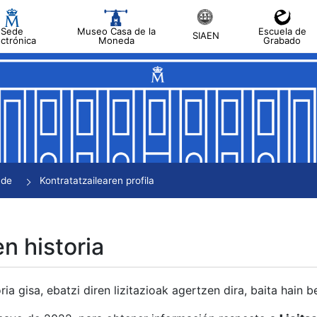
Sede
Museo Casa de la
Escuela de
SIAEN
ectrónica
Moneda
Grabado
tatu
tatu
tatu
tatu
nde
Kontratatzailearen profila
tatu
en historia
ria gisa, ebatzi diren lizitazioak agertzen dira, baita hain 
tu