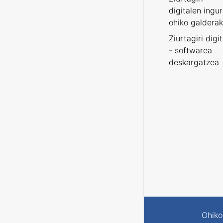
digitalen ingu
ohiko galderak
Ziurtagiri digi
- softwarea
deskargatzea
Ohiko