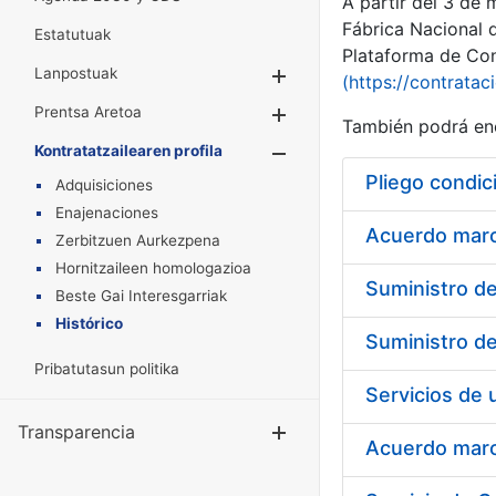
A partir del 3 de
Fábrica Nacional 
Estatutuak
Plataforma de Cont
Lanpostuak
Erakutsi/Ezkuta
(https://contratac
Prentsa Aretoa
Erakutsi/Ezkuta
También podrá enc
Kontratatzailearen profila
Erakutsi/Ezkut
Pliego condic
Adquisiciones
Enajenaciones
Acuerdo marco
Zerbitzuen Aurkezpena
Hornitzaileen homologazioa
Beste Gai Interesgarriak
Histórico
Pribatutasun politika
Transparencia
Erakutsi/Ezku
Acuerdo marco