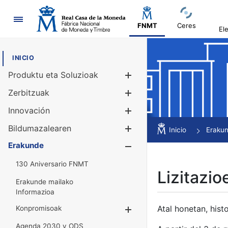
Nabigazioa
FNMT
Ceres
El
INICIO
Produktu eta Soluzioak
Erakutsi/Ezku
Zerbitzuak
Erakutsi/Ezku
Innovación
Erakutsi/Ezku
Bildumazalearen
Erakutsi/Ezku
Inicio
Eraku
Erakunde
Erakutsi/Ezku
130 Aniversario FNMT
Lizitazio
Erakunde mailako
Informazioa
Atal honetan, histo
Konpromisoak
Erakutsi/Ezkuta
Agenda 2030 y ODS