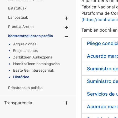
A partir del 3 de
Fábrica Nacional 
Estatutuak
Plataforma de Cont
Lanpostuak
Erakutsi/Ezkuta
(https://contratac
Prentsa Aretoa
Erakutsi/Ezkuta
También podrá enc
Kontratatzailearen profila
Erakutsi/Ezkut
Pliego condic
Adquisiciones
Enajenaciones
Acuerdo marco
Zerbitzuen Aurkezpena
Hornitzaileen homologazioa
Beste Gai Interesgarriak
Histórico
Pribatutasun politika
Transparencia
Erakutsi/Ezku
Acuerdo marco