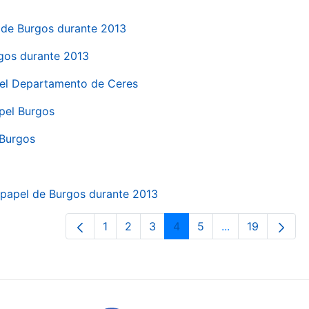
el de Burgos durante 2013
rgos durante 2013
 del Departamento de Ceres
apel Burgos
 Burgos
a papel de Burgos durante 2013
1
2
3
4
5
...
19
Orrialdea
Orrialdea
Orrialdea
Orrialdea
Orrialdea
Intermediate Pa
Orrialdea