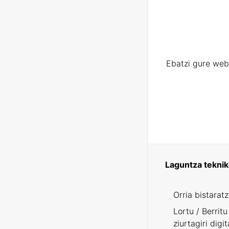
Ebatzi gure web
Laguntza tekni
Orria bistarat
Lortu / Berritu
ziurtagiri digit