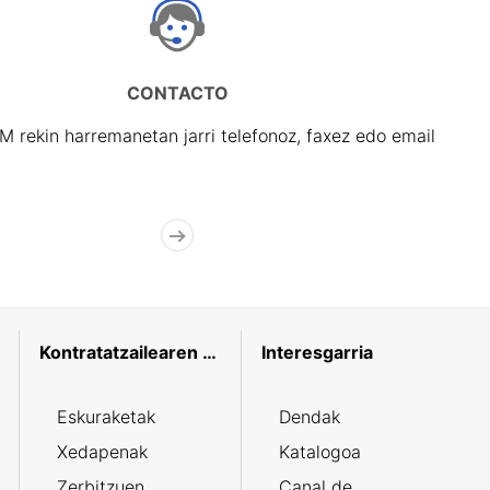
CONTACTO
rekin harremanetan jarri telefonoz, faxez edo email
Kontratatzailearen profila
Interesgarria
Eskuraketak
Dendak
Xedapenak
Katalogoa
Zerbitzuen
Canal de