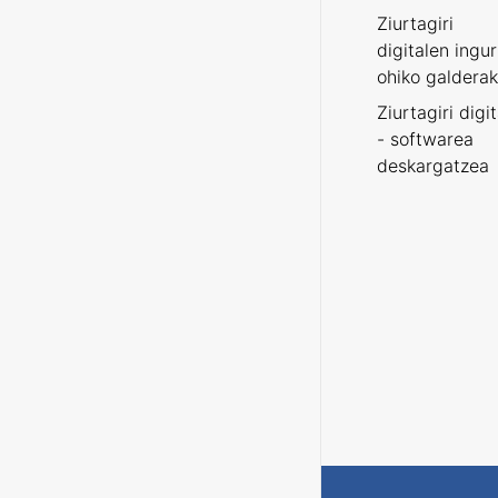
Ziurtagiri
digitalen ingu
ohiko galderak
Ziurtagiri digi
- softwarea
deskargatzea