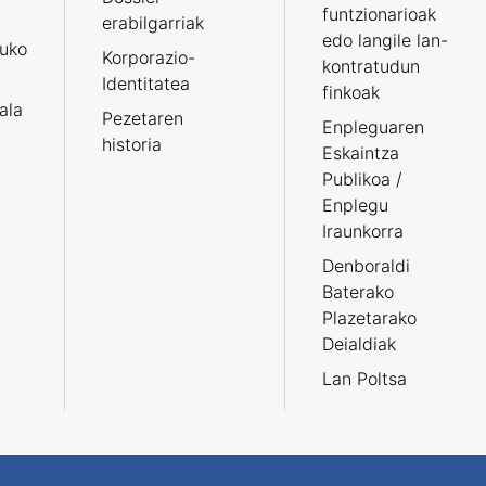
funtzionarioak
erabilgarriak
edo langile lan-
ruko
Korporazio-
kontratudun
Identitatea
finkoak
tala
Pezetaren
Enpleguaren
historia
Eskaintza
Publikoa /
Enplegu
Iraunkorra
Denboraldi
Baterako
Plazetarako
Deialdiak
Lan Poltsa