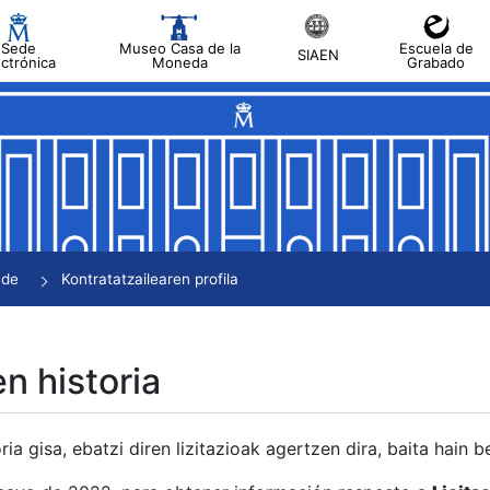
Sede
Museo Casa de la
Escuela de
SIAEN
ectrónica
Moneda
Grabado
tatu
tatu
tatu
tatu
nde
Kontratatzailearen profila
tatu
en historia
ria gisa, ebatzi diren lizitazioak agertzen dira, baita hain 
tu