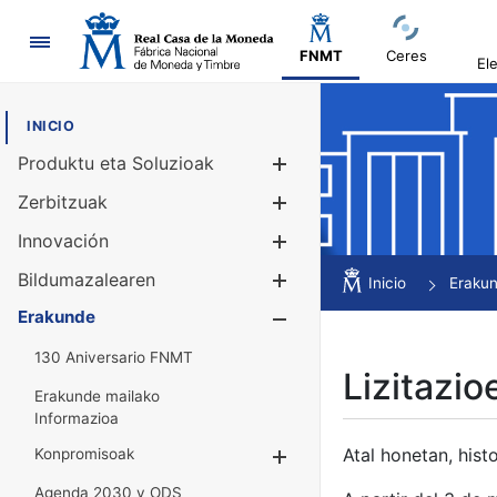
Nabigazioa
FNMT
Ceres
El
INICIO
Produktu eta Soluzioak
Erakutsi/Ezku
Zerbitzuak
Erakutsi/Ezku
Innovación
Erakutsi/Ezku
Bildumazalearen
Erakutsi/Ezku
Inicio
Eraku
Erakunde
Erakutsi/Ezku
130 Aniversario FNMT
Lizitazio
Erakunde mailako
Informazioa
Atal honetan, histo
Konpromisoak
Erakutsi/Ezkuta
Agenda 2030 y ODS