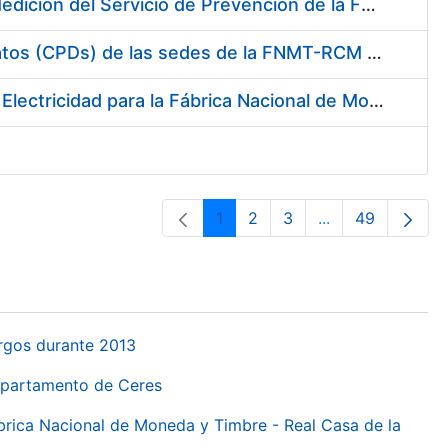
Servicio de Calibración y Verificación Externa de los Equipos de Medición del Servicio de Prevención de la FNMT-RCM
Conexión mediante Fibra Óptica de los Centros de Proceso de Datos (CPDs) de las sedes de la FNMT-RCM de Burgos y Madrid
Contratación de acuerdo marco para el Suministro de Material de Electricidad para la Fábrica Nacional de Moneda y Timbre-Real Casa de la Moneda en su centro de trabajo de Burgos
1
2
3
...
49
Orrialdea
Orrialdea
Orrialdea
Intermediate Pa
Orrialdea
urgos durante 2013
Departamento de Ceres
ábrica Nacional de Moneda y Timbre - Real Casa de la