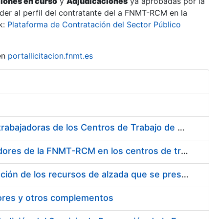
ciones en curso
y
Adjudicaciones
ya aprobadas por la
er al perfil del contratante del a FNMT-RCM en la
k:
Plataforma de Contratación del Sector Público
en
portallicitacion.fnmt.es
Suministro de Protectores Auditivos a medida para las personas trabajadoras de los Centros de Trabajo de Madrid y Burgos
Suministro de gafas graduadas antiproyecciones para los trabajadores de la FNMT-RCM en los centros de trabajo de Madrid y Burgos
Servicios de una empresa externa para el asesoramiento y resolución de los recursos de alzada que se presentan relacionados con procesos de selección para la FNMT-RCM
tores y otros complementos