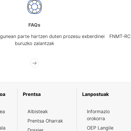
FAQs
gunean parte hartzen duten prozesu exberdinei
FNMT-RCM 
buruzko zalantzak
koa
Prentsa
Lanpostuak
zea
Albisteak
Informazio
orokorra
Prentsa Oharrak
ala
OEP Langile
Dossier