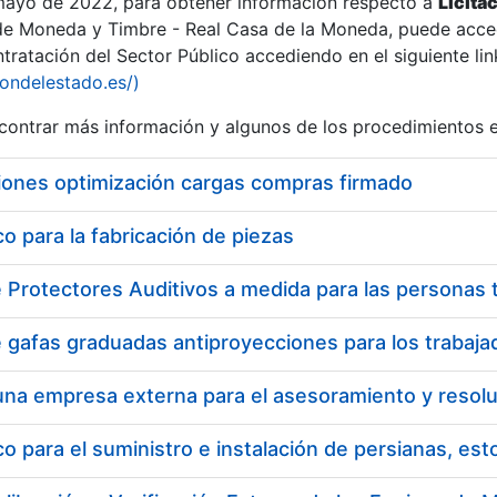
 mayo de 2022, para obtener información respecto a
Licita
de Moneda y Timbre - Real Casa de la Moneda, puede acced
ratación del Sector Público accediendo en el siguiente lin
tu
iondelestado.es/)
tu
ontrar más información y algunos de los procedimientos 
atu
iones optimización cargas compras firmado
 para la fabricación de piezas
tatu
 para el suministro e instalación de persianas, es