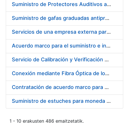
Suministro de Protectores Auditivos a medida para las personas trabajadoras de los Centros de Trabajo de Madrid y Burgos
Suministro de gafas graduadas antiproyecciones para los trabajadores de la FNMT-RCM en los centros de trabajo de Madrid y Burgos
Servicios de una empresa externa para el asesoramiento y resolución de los recursos de alzada que se presentan relacionados con procesos de selección para la FNMT-RCM
Acuerdo marco para el suministro e instalación de persianas, estores y otros complementos
Servicio de Calibración y Verificación Externa de los Equipos de Medición del Servicio de Prevención de la FNMT-RCM
Conexión mediante Fibra Óptica de los Centros de Proceso de Datos (CPDs) de las sedes de la FNMT-RCM de Burgos y Madrid
Contratación de acuerdo marco para el Suministro de Material de Electricidad para la Fábrica Nacional de Moneda y Timbre-Real Casa de la Moneda en su centro de trabajo de Burgos
Suministro de estuches para moneda de 30 €
1 - 10 erakusten 486 emaitzetatik.