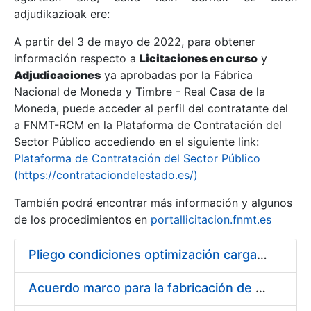
adjudikazioak ere:
A partir del 3 de mayo de 2022, para obtener
Erakutsi/Ezkutatu
información respecto a
Licitaciones en curso
y
Erakutsi/Ezkutatu
Adjudicaciones
ya aprobadas por la Fábrica
Nacional de Moneda y Timbre - Real Casa de la
Erakutsi/Ezkutatu
Moneda, puede acceder al perfil del contratante del
a FNMT-RCM en la Plataforma de Contratación del
Sector Público accediendo en el siguiente link:
Plataforma de Contratación del Sector Público
(https://contrataciondelestado.es/)
También podrá encontrar más información y algunos
de los procedimientos en
portallicitacion.fnmt.es
Pliego condiciones optimización cargas compras firmado
Erakutsi/Ezkutatu
Acuerdo marco para la fabricación de piezas