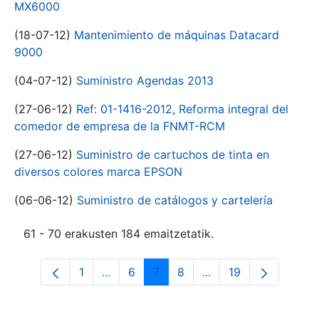
MX6000
(18-07-12)
Mantenimiento de máquinas Datacard
9000
(04-07-12)
Suministro Agendas 2013
(27-06-12)
Ref: 01-1416-2012, Reforma integral del
comedor de empresa de la FNMT-RCM
(27-06-12)
Suministro de cartuchos de tinta en
diversos colores marca EPSON
(06-06-12)
Suministro de catálogos y cartelería
61 - 70 erakusten 184 emaitzetatik.
1
...
6
7
8
...
19
Orrialdea
Intermediate Pages Use TAB to navigat
Orrialdea
Orrialdea
Orrialdea
Intermediate Pages U
Orrialdea