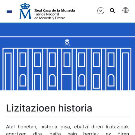
Nabigazioa
Erakutsi/Ezkutatu
Erakutsi/Ezkutatu
Erakutsi/Ezkutatu
Erakutsi/Ezkutatu
Erakutsi/Ezkutatu
Lizitazioen historia
Erakutsi/Ezkutatu
Atal honetan, historia gisa, ebatzi diren lizitazioak
agertzen dira, baita hain berriak ez diren