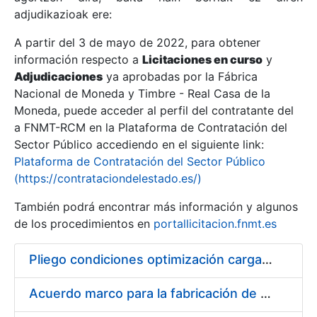
adjudikazioak ere:
A partir del 3 de mayo de 2022, para obtener
Erakutsi/Ezkutatu
información respecto a
Licitaciones en curso
y
Erakutsi/Ezkutatu
Adjudicaciones
ya aprobadas por la Fábrica
Nacional de Moneda y Timbre - Real Casa de la
Erakutsi/Ezkutatu
Moneda, puede acceder al perfil del contratante del
a FNMT-RCM en la Plataforma de Contratación del
Sector Público accediendo en el siguiente link:
Plataforma de Contratación del Sector Público
(https://contrataciondelestado.es/)
También podrá encontrar más información y algunos
de los procedimientos en
portallicitacion.fnmt.es
Pliego condiciones optimización cargas compras firmado
Erakutsi/Ezkutatu
Acuerdo marco para la fabricación de piezas