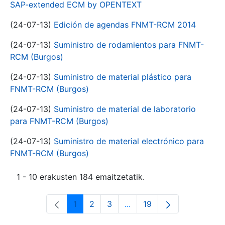
SAP-extended ECM by OPENTEXT
(24-07-13)
Edición de agendas FNMT-RCM 2014
(24-07-13)
Suministro de rodamientos para FNMT-
RCM (Burgos)
(24-07-13)
Suministro de material plástico para
FNMT-RCM (Burgos)
(24-07-13)
Suministro de material de laboratorio
para FNMT-RCM (Burgos)
(24-07-13)
Suministro de material electrónico para
FNMT-RCM (Burgos)
1 - 10 erakusten 184 emaitzetatik.
1
2
3
...
19
Orrialdea
Orrialdea
Orrialdea
Intermediate Pages Use T
Orrialdea