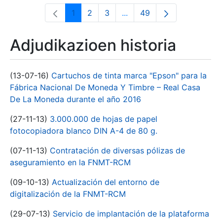
1
2
3
...
49
Orrialdea
Orrialdea
Orrialdea
Intermediate Pages Use T
Orrialdea
Adjudikazioen historia
(13-07-16)
Cartuchos de tinta marca "Epson" para la
Fábrica Nacional De Moneda Y Timbre – Real Casa
De La Moneda durante el año 2016
(27-11-13)
3.000.000 de hojas de papel
fotocopiadora blanco DIN A-4 de 80 g.
(07-11-13)
Contratación de diversas pólizas de
aseguramiento en la FNMT-RCM
(09-10-13)
Actualización del entorno de
digitalización de la FNMT-RCM
(29-07-13)
Servicio de implantación de la plataforma