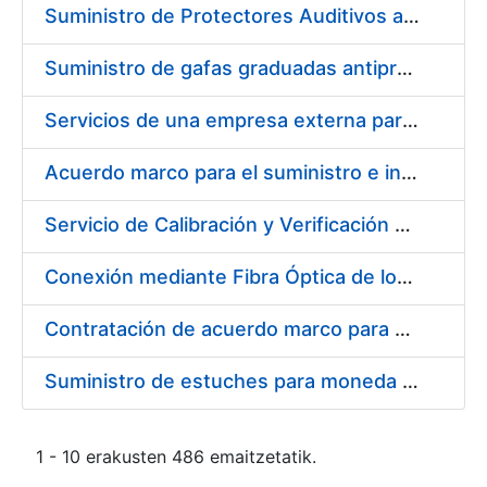
Suministro de Protectores Auditivos a medida para las personas trabajadoras de los Centros de Trabajo de Madrid y Burgos
Suministro de gafas graduadas antiproyecciones para los trabajadores de la FNMT-RCM en los centros de trabajo de Madrid y Burgos
Servicios de una empresa externa para el asesoramiento y resolución de los recursos de alzada que se presentan relacionados con procesos de selección para la FNMT-RCM
Acuerdo marco para el suministro e instalación de persianas, estores y otros complementos
Servicio de Calibración y Verificación Externa de los Equipos de Medición del Servicio de Prevención de la FNMT-RCM
Conexión mediante Fibra Óptica de los Centros de Proceso de Datos (CPDs) de las sedes de la FNMT-RCM de Burgos y Madrid
Contratación de acuerdo marco para el Suministro de Material de Electricidad para la Fábrica Nacional de Moneda y Timbre-Real Casa de la Moneda en su centro de trabajo de Burgos
Suministro de estuches para moneda de 30 €
1 - 10 erakusten 486 emaitzetatik.