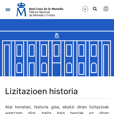
Nabigazioa
Erakutsi/Ezkutatu
Erakutsi/Ezkutatu
Erakutsi/Ezkutatu
Erakutsi/Ezkutatu
Erakutsi/Ezkutatu
Lizitazioen historia
Erakutsi/Ezkutatu
Atal honetan, historia gisa, ebatzi diren lizitazioak
agertzen dira, baita hain berriak ez diren