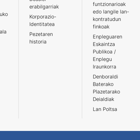
funtzionarioak
erabilgarriak
edo langile lan-
ruko
Korporazio-
kontratudun
Identitatea
finkoak
tala
Pezetaren
Enpleguaren
historia
Eskaintza
Publikoa /
Enplegu
Iraunkorra
Denboraldi
Baterako
Plazetarako
Deialdiak
Lan Poltsa