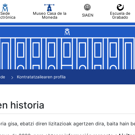
Sede
Museo Casa de la
Escuela de
SIAEN
ectrónica
Moneda
Grabado
tatu
tatu
tatu
tatu
nde
Kontratatzailearen profila
tatu
en historia
ria gisa, ebatzi diren lizitazioak agertzen dira, baita hain 
tu