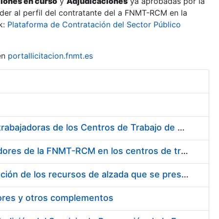
ciones en curso
y
Adjudicaciones
ya aprobadas por la
er al perfil del contratante del a FNMT-RCM en la
k:
Plataforma de Contratación del Sector Público
en
portallicitacion.fnmt.es
Suministro de Protectores Auditivos a medida para las personas trabajadoras de los Centros de Trabajo de Madrid y Burgos
Suministro de gafas graduadas antiproyecciones para los trabajadores de la FNMT-RCM en los centros de trabajo de Madrid y Burgos
Servicios de una empresa externa para el asesoramiento y resolución de los recursos de alzada que se presentan relacionados con procesos de selección para la FNMT-RCM
tores y otros complementos