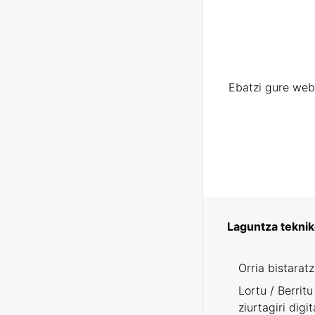
Ebatzi gure web
Laguntza tekni
Orria bistarat
Lortu / Berritu
ziurtagiri digit