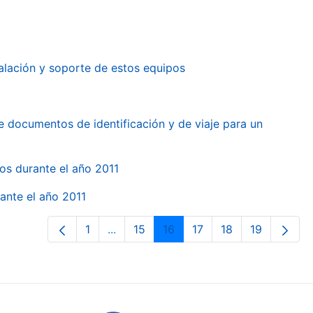
alación y soporte de estos equipos
e documentos de identificación y de viaje para un
gos durante el año 2011
ante el año 2011
1
...
15
16
17
18
19
Orrialdea
Intermediate Pages Use TAB to naviga
Orrialdea
Orrialdea
Orrialdea
Orrialdea
Orrialdea