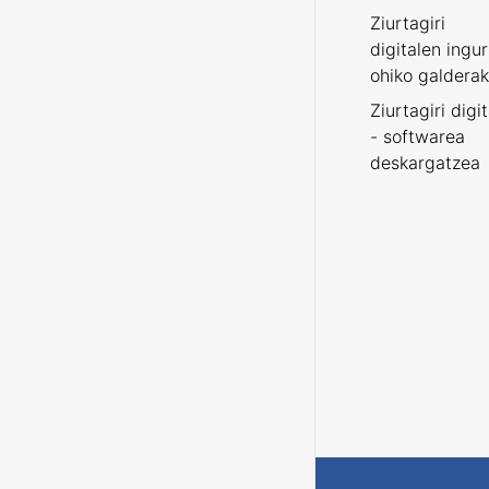
Ziurtagiri
digitalen ingu
ohiko galderak
Ziurtagiri digi
- softwarea
deskargatzea