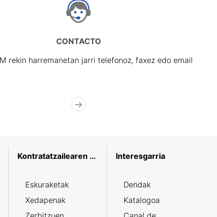
CONTACTO
rekin harremanetan jarri telefonoz, faxez edo email
Kontratatzailearen profila
Interesgarria
Eskuraketak
Dendak
Xedapenak
Katalogoa
Zerbitzuen
Canal de