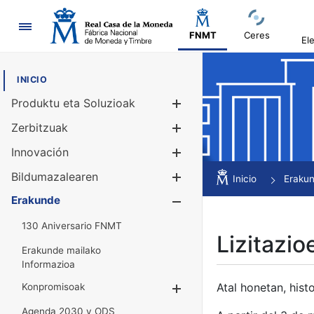
Nabigazioa
FNMT
Ceres
El
INICIO
Produktu eta Soluzioak
Erakutsi/Ezku
Zerbitzuak
Erakutsi/Ezku
Innovación
Erakutsi/Ezku
Bildumazalearen
Erakutsi/Ezku
Inicio
Eraku
Erakunde
Erakutsi/Ezku
130 Aniversario FNMT
Lizitazio
Erakunde mailako
Informazioa
Atal honetan, histo
Konpromisoak
Erakutsi/Ezkuta
Agenda 2030 y ODS