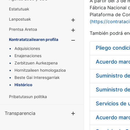
A partir del 3 de
Fábrica Nacional 
Estatutuak
Plataforma de Cont
Lanpostuak
Erakutsi/Ezkuta
(https://contratac
Prentsa Aretoa
Erakutsi/Ezkuta
También podrá enc
Kontratatzailearen profila
Erakutsi/Ezkut
Pliego condic
Adquisiciones
Enajenaciones
Acuerdo marco
Zerbitzuen Aurkezpena
Hornitzaileen homologazioa
Beste Gai Interesgarriak
Histórico
Pribatutasun politika
Transparencia
Erakutsi/Ezku
Acuerdo marco