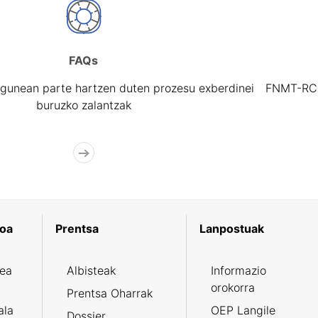
FAQs
gunean parte hartzen duten prozesu exberdinei
FNMT-RCM 
buruzko zalantzak
koa
Prentsa
Lanpostuak
zea
Albisteak
Informazio
orokorra
Prentsa Oharrak
ala
OEP Langile
Dossier