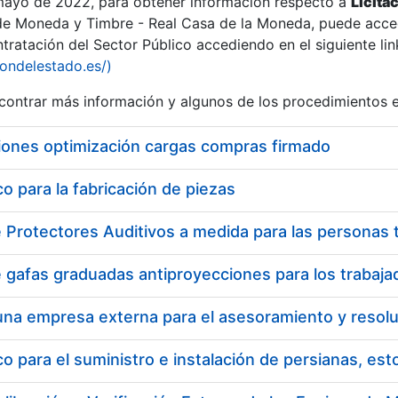
 mayo de 2022, para obtener información respecto a
Licita
de Moneda y Timbre - Real Casa de la Moneda, puede acced
ratación del Sector Público accediendo en el siguiente lin
tu
iondelestado.es/)
tu
ontrar más información y algunos de los procedimientos 
atu
iones optimización cargas compras firmado
 para la fabricación de piezas
tatu
 para el suministro e instalación de persianas, es