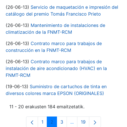
(26-06-13)
Servicio de maquetación e impresión del
catálogo del premio Tomás Francisco Prieto
(26-06-13)
Mantenimiento de instalaciones de
climatización de la FNMT-RCM
(26-06-13)
Contrato marco para trabajos de
construcción en la FNMT-RCM
(26-06-13)
Contrato marco para trabajos de
instalación de aire acondicionado (HVAC) en la
FNMT-RCM
(19-06-13)
Suministro de cartuchos de tinta en
diversos colores marca EPSON (ORIGINALES)
11 - 20 erakusten 184 emaitzetatik.
1
2
3
...
19
Orrialdea
Orrialdea
Orrialdea
Intermediate Pages Use T
Orrialdea