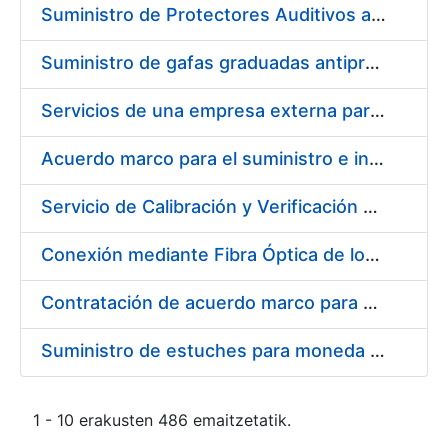
Suministro de Protectores Auditivos a medida para las personas trabajadoras de los Centros de Trabajo de Madrid y Burgos
Suministro de gafas graduadas antiproyecciones para los trabajadores de la FNMT-RCM en los centros de trabajo de Madrid y Burgos
Servicios de una empresa externa para el asesoramiento y resolución de los recursos de alzada que se presentan relacionados con procesos de selección para la FNMT-RCM
Acuerdo marco para el suministro e instalación de persianas, estores y otros complementos
Servicio de Calibración y Verificación Externa de los Equipos de Medición del Servicio de Prevención de la FNMT-RCM
Conexión mediante Fibra Óptica de los Centros de Proceso de Datos (CPDs) de las sedes de la FNMT-RCM de Burgos y Madrid
Contratación de acuerdo marco para el Suministro de Material de Electricidad para la Fábrica Nacional de Moneda y Timbre-Real Casa de la Moneda en su centro de trabajo de Burgos
Suministro de estuches para moneda de 30 €
1 - 10 erakusten 486 emaitzetatik.