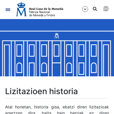
Nabigazioa
Erakutsi/Ezkutatu
Erakutsi/Ezkutatu
Erakutsi/Ezkutatu
Erakutsi/Ezkutatu
Erakutsi/Ezkutatu
Lizitazioen historia
Erakutsi/Ezkutatu
Atal honetan, historia gisa, ebatzi diren lizitazioak
agertzen dira, baita hain berriak ez diren