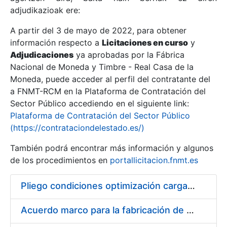
adjudikazioak ere:
A partir del 3 de mayo de 2022, para obtener
Erakutsi/Ezkutatu
información respecto a
Licitaciones en curso
y
Erakutsi/Ezkutatu
Adjudicaciones
ya aprobadas por la Fábrica
Nacional de Moneda y Timbre - Real Casa de la
Erakutsi/Ezkutatu
Moneda, puede acceder al perfil del contratante del
a FNMT-RCM en la Plataforma de Contratación del
Sector Público accediendo en el siguiente link:
Plataforma de Contratación del Sector Público
(https://contrataciondelestado.es/)
También podrá encontrar más información y algunos
de los procedimientos en
portallicitacion.fnmt.es
Pliego condiciones optimización cargas compras firmado
Erakutsi/Ezkutatu
Acuerdo marco para la fabricación de piezas