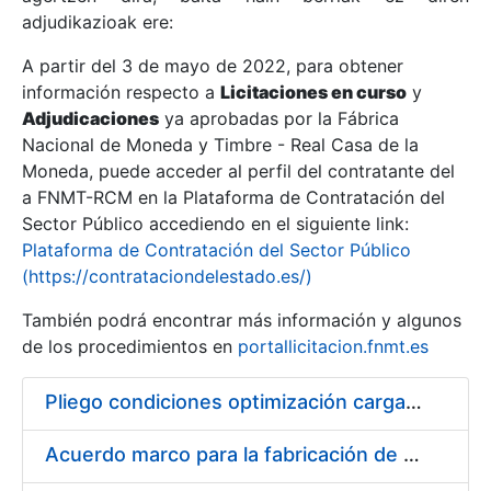
adjudikazioak ere:
A partir del 3 de mayo de 2022, para obtener
Erakutsi/Ezkutatu
información respecto a
Licitaciones en curso
y
Erakutsi/Ezkutatu
Adjudicaciones
ya aprobadas por la Fábrica
Nacional de Moneda y Timbre - Real Casa de la
Erakutsi/Ezkutatu
Moneda, puede acceder al perfil del contratante del
a FNMT-RCM en la Plataforma de Contratación del
Sector Público accediendo en el siguiente link:
Plataforma de Contratación del Sector Público
(https://contrataciondelestado.es/)
También podrá encontrar más información y algunos
de los procedimientos en
portallicitacion.fnmt.es
Pliego condiciones optimización cargas compras firmado
Erakutsi/Ezkutatu
Acuerdo marco para la fabricación de piezas