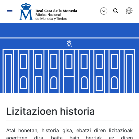
Nabigazioa
Erakutsi/Ezkutatu
Erakutsi/Ezkutatu
Erakutsi/Ezkutatu
Erakutsi/Ezkutatu
Erakutsi/Ezkutatu
Lizitazioen historia
Erakutsi/Ezkutatu
Atal honetan, historia gisa, ebatzi diren lizitazioak
agertzen dira, baita hain berriak ez diren