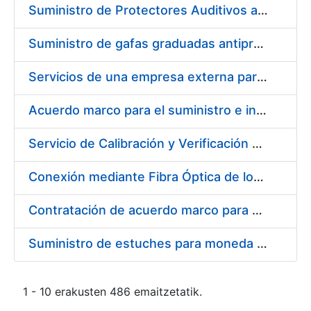
Suministro de Protectores Auditivos a medida para las personas trabajadoras de los Centros de Trabajo de Madrid y Burgos
Suministro de gafas graduadas antiproyecciones para los trabajadores de la FNMT-RCM en los centros de trabajo de Madrid y Burgos
Servicios de una empresa externa para el asesoramiento y resolución de los recursos de alzada que se presentan relacionados con procesos de selección para la FNMT-RCM
Acuerdo marco para el suministro e instalación de persianas, estores y otros complementos
Servicio de Calibración y Verificación Externa de los Equipos de Medición del Servicio de Prevención de la FNMT-RCM
Conexión mediante Fibra Óptica de los Centros de Proceso de Datos (CPDs) de las sedes de la FNMT-RCM de Burgos y Madrid
Contratación de acuerdo marco para el Suministro de Material de Electricidad para la Fábrica Nacional de Moneda y Timbre-Real Casa de la Moneda en su centro de trabajo de Burgos
Suministro de estuches para moneda de 30 €
1 - 10 erakusten 486 emaitzetatik.