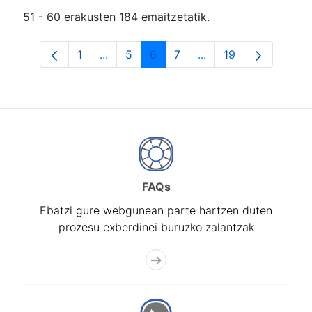
51 - 60 erakusten 184 emaitzetatik.
1
...
5
6
7
...
19
Orrialdea
Intermediate Pages Use TAB to navigat
Orrialdea
Orrialdea
Orrialdea
Intermediate Pages U
Orrialdea
FAQs
Ebatzi gure webgunean parte hartzen duten
prozesu exberdinei buruzko zalantzak