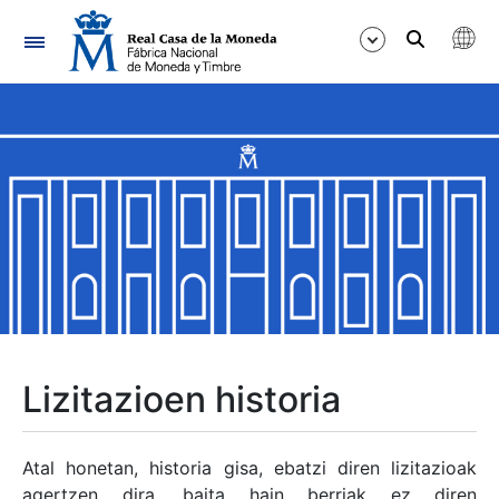
Nabigazioa
Erakutsi/Ezkutatu
Erakutsi/Ezkutatu
Erakutsi/Ezkutatu
Erakutsi/Ezkutatu
Erakutsi/Ezkutatu
Lizitazioen historia
Erakutsi/Ezkutatu
Atal honetan, historia gisa, ebatzi diren lizitazioak
agertzen dira, baita hain berriak ez diren