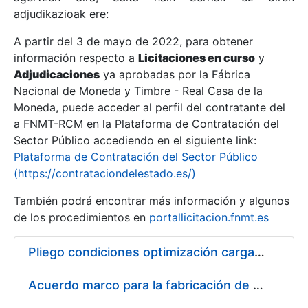
adjudikazioak ere:
A partir del 3 de mayo de 2022, para obtener
Erakutsi/Ezkutatu
información respecto a
Licitaciones en curso
y
Erakutsi/Ezkutatu
Adjudicaciones
ya aprobadas por la Fábrica
Nacional de Moneda y Timbre - Real Casa de la
Erakutsi/Ezkutatu
Moneda, puede acceder al perfil del contratante del
a FNMT-RCM en la Plataforma de Contratación del
Sector Público accediendo en el siguiente link:
Plataforma de Contratación del Sector Público
(https://contrataciondelestado.es/)
También podrá encontrar más información y algunos
de los procedimientos en
portallicitacion.fnmt.es
Pliego condiciones optimización cargas compras firmado
Erakutsi/Ezkutatu
Acuerdo marco para la fabricación de piezas