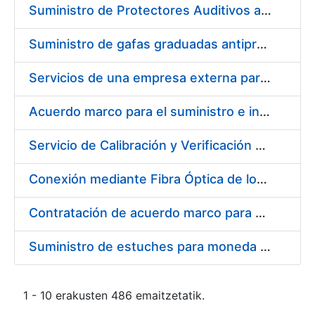
Suministro de Protectores Auditivos a medida para las personas trabajadoras de los Centros de Trabajo de Madrid y Burgos
Suministro de gafas graduadas antiproyecciones para los trabajadores de la FNMT-RCM en los centros de trabajo de Madrid y Burgos
Servicios de una empresa externa para el asesoramiento y resolución de los recursos de alzada que se presentan relacionados con procesos de selección para la FNMT-RCM
Acuerdo marco para el suministro e instalación de persianas, estores y otros complementos
Servicio de Calibración y Verificación Externa de los Equipos de Medición del Servicio de Prevención de la FNMT-RCM
Conexión mediante Fibra Óptica de los Centros de Proceso de Datos (CPDs) de las sedes de la FNMT-RCM de Burgos y Madrid
Contratación de acuerdo marco para el Suministro de Material de Electricidad para la Fábrica Nacional de Moneda y Timbre-Real Casa de la Moneda en su centro de trabajo de Burgos
Suministro de estuches para moneda de 30 €
1 - 10 erakusten 486 emaitzetatik.