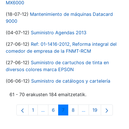
MX6000
(18-07-12)
Mantenimiento de máquinas Datacard
9000
(04-07-12)
Suministro Agendas 2013
(27-06-12)
Ref: 01-1416-2012, Reforma integral del
comedor de empresa de la FNMT-RCM
(27-06-12)
Suministro de cartuchos de tinta en
diversos colores marca EPSON
(06-06-12)
Suministro de catálogos y cartelería
61 - 70 erakusten 184 emaitzetatik.
1
...
6
7
8
...
19
Orrialdea
Intermediate Pages Use TAB to navigat
Orrialdea
Orrialdea
Orrialdea
Intermediate Pages U
Orrialdea