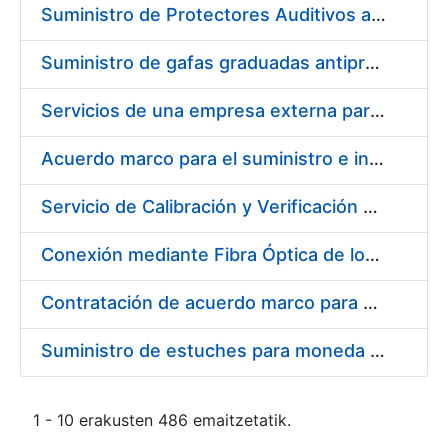
Suministro de Protectores Auditivos a medida para las personas trabajadoras de los Centros de Trabajo de Madrid y Burgos
Suministro de gafas graduadas antiproyecciones para los trabajadores de la FNMT-RCM en los centros de trabajo de Madrid y Burgos
Servicios de una empresa externa para el asesoramiento y resolución de los recursos de alzada que se presentan relacionados con procesos de selección para la FNMT-RCM
Acuerdo marco para el suministro e instalación de persianas, estores y otros complementos
Servicio de Calibración y Verificación Externa de los Equipos de Medición del Servicio de Prevención de la FNMT-RCM
Conexión mediante Fibra Óptica de los Centros de Proceso de Datos (CPDs) de las sedes de la FNMT-RCM de Burgos y Madrid
Contratación de acuerdo marco para el Suministro de Material de Electricidad para la Fábrica Nacional de Moneda y Timbre-Real Casa de la Moneda en su centro de trabajo de Burgos
Suministro de estuches para moneda de 30 €
1 - 10 erakusten 486 emaitzetatik.