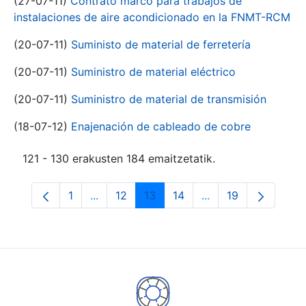
(27-07-11)
Contrato marco para trabajos de
instalaciones de aire acondicionado en la FNMT-RCM
(20-07-11)
Suministo de material de ferretería
(20-07-11)
Suministro de material eléctrico
(20-07-11)
Suministro de material de transmisión
(18-07-12)
Enajenación de cableado de cobre
121 - 130 erakusten 184 emaitzetatik.
1
...
12
13
14
...
19
Orrialdea
Intermediate Pages Use TAB to navigate.
Orrialdea
Orrialdea
Orrialdea
Intermediate Pages
Orrialdea