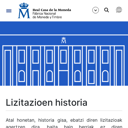
Nabigazioa
Erakutsi/Ezkutatu
Erakutsi/Ezkutatu
Erakutsi/Ezkutatu
Erakutsi/Ezkutatu
Erakutsi/Ezkutatu
Lizitazioen historia
Erakutsi/Ezkutatu
Atal honetan, historia gisa, ebatzi diren lizitazioak
agertzen dira, baita hain berriak ez diren