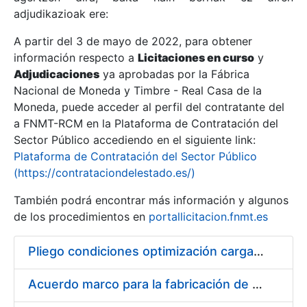
adjudikazioak ere:
A partir del 3 de mayo de 2022, para obtener
Erakutsi/Ezkutatu
información respecto a
Licitaciones en curso
y
Erakutsi/Ezkutatu
Adjudicaciones
ya aprobadas por la Fábrica
Nacional de Moneda y Timbre - Real Casa de la
Erakutsi/Ezkutatu
Moneda, puede acceder al perfil del contratante del
a FNMT-RCM en la Plataforma de Contratación del
Sector Público accediendo en el siguiente link:
Plataforma de Contratación del Sector Público
(https://contrataciondelestado.es/)
También podrá encontrar más información y algunos
de los procedimientos en
portallicitacion.fnmt.es
Pliego condiciones optimización cargas compras firmado
Erakutsi/Ezkutatu
Acuerdo marco para la fabricación de piezas