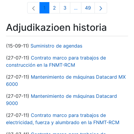
1
2
3
...
49
Orrialdea
Orrialdea
Orrialdea
Intermediate Pages Use T
Orrialdea
Adjudikazioen historia
(15-09-11)
Suministro de agendas
(27-07-11)
Contrato marco para trabajos de
construcción en la FNMT-RCM
(27-07-11)
Mantenimiento de máquinas Datacard MX
6000
(27-07-11)
Mantenimiento de máquinas Datacard
9000
(27-07-11)
Contrato marco para trabajos de
electricidad, fuerza y alumbrado en la FNMT-RCM