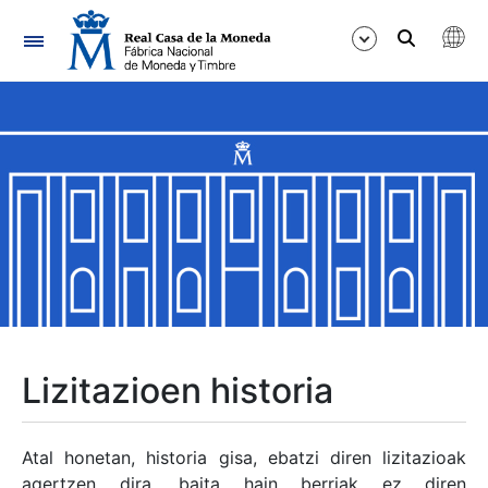
Nabigazioa
Erakutsi/Ezkutatu
Erakutsi/Ezkutatu
Erakutsi/Ezkutatu
Erakutsi/Ezkutatu
Erakutsi/Ezkutatu
Lizitazioen historia
Erakutsi/Ezkutatu
Atal honetan, historia gisa, ebatzi diren lizitazioak
agertzen dira, baita hain berriak ez diren