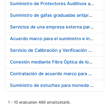
Suministro de Protectores Auditivos a medida para las personas trabajadoras de los Centros de Trabajo de Madrid y Burgos
Suministro de gafas graduadas antiproyecciones para los trabajadores de la FNMT-RCM en los centros de trabajo de Madrid y Burgos
Servicios de una empresa externa para el asesoramiento y resolución de los recursos de alzada que se presentan relacionados con procesos de selección para la FNMT-RCM
Acuerdo marco para el suministro e instalación de persianas, estores y otros complementos
Servicio de Calibración y Verificación Externa de los Equipos de Medición del Servicio de Prevención de la FNMT-RCM
Conexión mediante Fibra Óptica de los Centros de Proceso de Datos (CPDs) de las sedes de la FNMT-RCM de Burgos y Madrid
Contratación de acuerdo marco para el Suministro de Material de Electricidad para la Fábrica Nacional de Moneda y Timbre-Real Casa de la Moneda en su centro de trabajo de Burgos
Suministro de estuches para moneda de 30 €
1 - 10 erakusten 486 emaitzetatik.