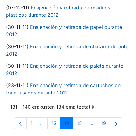
(07-12-11)
Enajenación y retirada de residuos
plásticos durante 2012
(30-11-11)
Enajenación y retirada de papel durante
2012
(30-11-11)
Enajenación y retirada de chatarra durante
2012
(30-11-11)
Enajenación y retirada de palets durante
2012
(23-11-11)
Enajenación y retirada de cartuchos de
toner usados durante 2012
131 - 140 erakusten 184 emaitzetatik.
1
...
13
14
15
...
19
Orrialdea
Intermediate Pages Use TAB to navigate.
Orrialdea
Orrialdea
Orrialdea
Intermediate Pages
Orrialdea