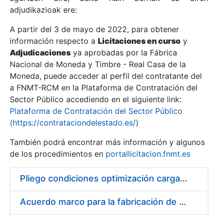
adjudikazioak ere:
A partir del 3 de mayo de 2022, para obtener
Erakutsi/Ezkutatu
información respecto a
Licitaciones en curso
y
Erakutsi/Ezkutatu
Adjudicaciones
ya aprobadas por la Fábrica
Nacional de Moneda y Timbre - Real Casa de la
Erakutsi/Ezkutatu
Moneda, puede acceder al perfil del contratante del
a FNMT-RCM en la Plataforma de Contratación del
Sector Público accediendo en el siguiente link:
Plataforma de Contratación del Sector Público
(https://contrataciondelestado.es/)
También podrá encontrar más información y algunos
de los procedimientos en
portallicitacion.fnmt.es
Pliego condiciones optimización cargas compras firmado
Erakutsi/Ezkutatu
Acuerdo marco para la fabricación de piezas