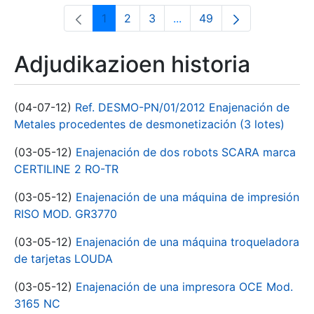
1
2
3
...
49
Orrialdea
Orrialdea
Orrialdea
Intermediate Pages Use T
Orrialdea
Adjudikazioen historia
(04-07-12)
Ref. DESMO-PN/01/2012 Enajenación de
Metales procedentes de desmonetización (3 lotes)
(03-05-12)
Enajenación de dos robots SCARA marca
CERTILINE 2 RO-TR
(03-05-12)
Enajenación de una máquina de impresión
RISO MOD. GR3770
(03-05-12)
Enajenación de una máquina troqueladora
de tarjetas LOUDA
(03-05-12)
Enajenación de una impresora OCE Mod.
3165 NC