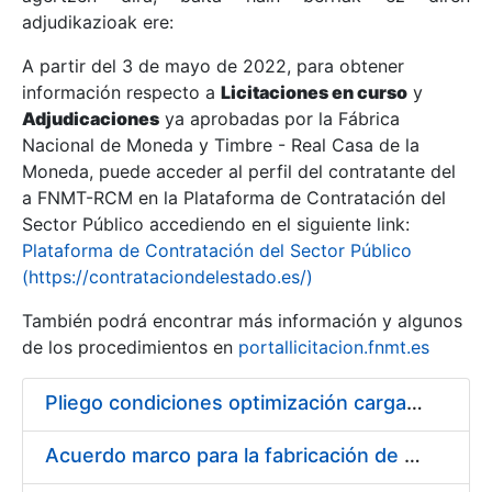
adjudikazioak ere:
A partir del 3 de mayo de 2022, para obtener
Erakutsi/Ezkutatu
información respecto a
Licitaciones en curso
y
Erakutsi/Ezkutatu
Adjudicaciones
ya aprobadas por la Fábrica
Nacional de Moneda y Timbre - Real Casa de la
Erakutsi/Ezkutatu
Moneda, puede acceder al perfil del contratante del
a FNMT-RCM en la Plataforma de Contratación del
Sector Público accediendo en el siguiente link:
Plataforma de Contratación del Sector Público
(https://contrataciondelestado.es/)
También podrá encontrar más información y algunos
de los procedimientos en
portallicitacion.fnmt.es
Pliego condiciones optimización cargas compras firmado
Erakutsi/Ezkutatu
Acuerdo marco para la fabricación de piezas