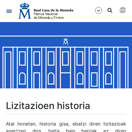
Nabigazioa
Erakutsi/Ezkutatu
Erakutsi/Ezkutatu
Erakutsi/Ezkutatu
Erakutsi/Ezkutatu
Erakutsi/Ezkutatu
Lizitazioen historia
Erakutsi/Ezkutatu
Atal honetan, historia gisa, ebatzi diren lizitazioak
agertzen dira, baita hain berriak ez diren