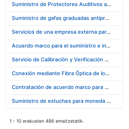
Suministro de Protectores Auditivos a medida para las personas trabajadoras de los Centros de Trabajo de Madrid y Burgos
Suministro de gafas graduadas antiproyecciones para los trabajadores de la FNMT-RCM en los centros de trabajo de Madrid y Burgos
Servicios de una empresa externa para el asesoramiento y resolución de los recursos de alzada que se presentan relacionados con procesos de selección para la FNMT-RCM
Acuerdo marco para el suministro e instalación de persianas, estores y otros complementos
Servicio de Calibración y Verificación Externa de los Equipos de Medición del Servicio de Prevención de la FNMT-RCM
Conexión mediante Fibra Óptica de los Centros de Proceso de Datos (CPDs) de las sedes de la FNMT-RCM de Burgos y Madrid
Contratación de acuerdo marco para el Suministro de Material de Electricidad para la Fábrica Nacional de Moneda y Timbre-Real Casa de la Moneda en su centro de trabajo de Burgos
Suministro de estuches para moneda de 30 €
1 - 10 erakusten 486 emaitzetatik.