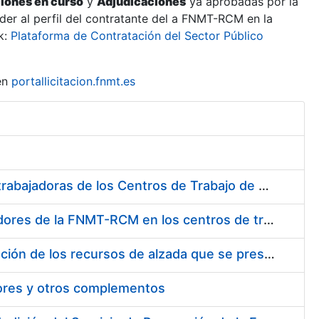
ciones en curso
y
Adjudicaciones
ya aprobadas por la
er al perfil del contratante del a FNMT-RCM en la
k:
Plataforma de Contratación del Sector Público
en
portallicitacion.fnmt.es
Suministro de Protectores Auditivos a medida para las personas trabajadoras de los Centros de Trabajo de Madrid y Burgos
Suministro de gafas graduadas antiproyecciones para los trabajadores de la FNMT-RCM en los centros de trabajo de Madrid y Burgos
Servicios de una empresa externa para el asesoramiento y resolución de los recursos de alzada que se presentan relacionados con procesos de selección para la FNMT-RCM
tores y otros complementos