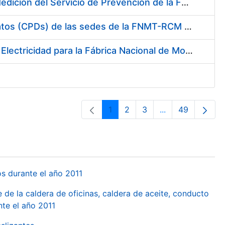
Servicio de Calibración y Verificación Externa de los Equipos de Medición del Servicio de Prevención de la FNMT-RCM
Conexión mediante Fibra Óptica de los Centros de Proceso de Datos (CPDs) de las sedes de la FNMT-RCM de Burgos y Madrid
Contratación de acuerdo marco para el Suministro de Material de Electricidad para la Fábrica Nacional de Moneda y Timbre-Real Casa de la Moneda en su centro de trabajo de Burgos
1
2
3
...
49
Orrialdea
Orrialdea
Orrialdea
Intermediate Pa
Orrialdea
os durante el año 2011
 de la caldera de oficinas, caldera de aceite, conducto
te el año 2011