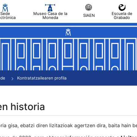
Sede
Museo Casa de la
Escuela de
SIAEN
ectrónica
Moneda
Grabado
tatu
tatu
tatu
tatu
nde
Kontratatzailearen profila
tatu
en historia
ria gisa, ebatzi diren lizitazioak agertzen dira, baita hain 
tu