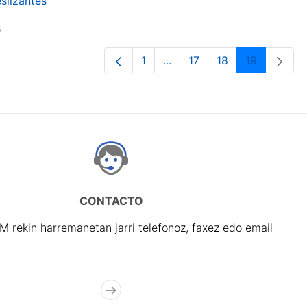
slizantes
s
1
...
17
18
19
Orrialdea
Intermediate Pages Use TA
Orrialdea
Orrialdea
Orrialdea
CONTACTO
rekin harremanetan jarri telefonoz, faxez edo email