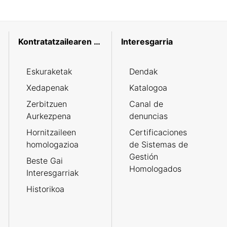
Kontratatzailearen profila
Interesgarria
Eskuraketak
Dendak
Xedapenak
Katalogoa
Zerbitzuen
Canal de
Aurkezpena
denuncias
Hornitzaileen
Certificaciones
homologazioa
de Sistemas de
Gestión
Beste Gai
Homologados
Interesgarriak
Historikoa