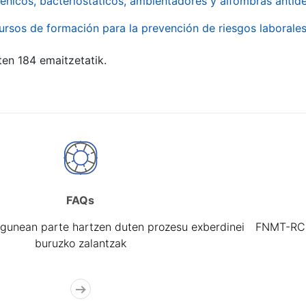
énicos, bacteriostáticos, ambientadores y alfombras antide
ursos de formación para la prevención de riesgos laborale
ten 184 emaitzetatik.
FAQs
gunean parte hartzen duten prozesu exberdinei
FNMT-RCM 
buruzko zalantzak