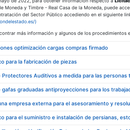
 mayo de 2022, para obtener información respecto a
Licita
de Moneda y Timbre - Real Casa de la Moneda, puede acced
ratación del Sector Público accediendo en el siguiente lin
tu
iondelestado.es/)
tu
ontrar más información y algunos de los procedimientos 
atu
iones optimización cargas compras firmado
 para la fabricación de piezas
tatu
 para el suministro e instalación de persianas, es