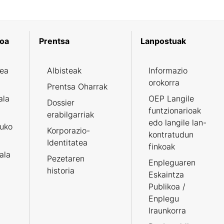
koa
Prentsa
Lanpostuak
zea
Albisteak
Informazio
orokorra
Prentsa Oharrak
ala
OEP Langile
Dossier
funtzionarioak
erabilgarriak
edo langile lan-
ruko
Korporazio-
kontratudun
Identitatea
finkoak
tala
Pezetaren
Enpleguaren
historia
Eskaintza
Publikoa /
Enplegu
Iraunkorra