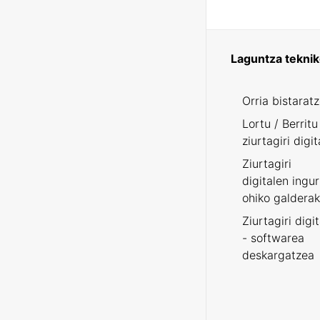
Laguntza tekni
Orria bistarat
Lortu / Berritu
ziurtagiri digit
Ziurtagiri
digitalen ingu
ohiko galderak
Ziurtagiri digi
- softwarea
deskargatzea