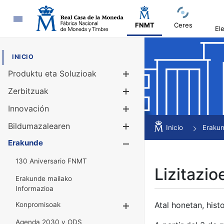
Nabigazioa
FNMT
Ceres
El
INICIO
Produktu eta Soluzioak
Erakutsi/Ezku
Zerbitzuak
Erakutsi/Ezku
Innovación
Erakutsi/Ezku
Bildumazalearen
Erakutsi/Ezku
Inicio
Eraku
Erakunde
Erakutsi/Ezku
130 Aniversario FNMT
Lizitazio
Erakunde mailako
Informazioa
Atal honetan, histo
Konpromisoak
Erakutsi/Ezkuta
Agenda 2030 y ODS