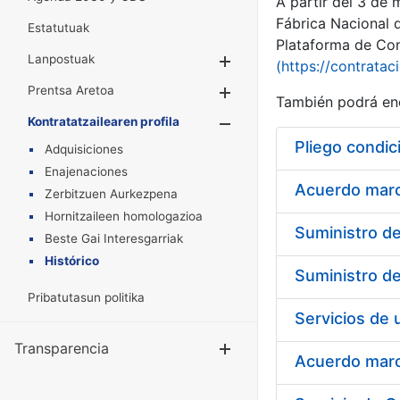
A partir del 3 de
Fábrica Nacional 
Estatutuak
Plataforma de Cont
Lanpostuak
Erakutsi/Ezkuta
(https://contratac
Prentsa Aretoa
Erakutsi/Ezkuta
También podrá enc
Kontratatzailearen profila
Erakutsi/Ezkut
Pliego condic
Adquisiciones
Enajenaciones
Acuerdo marco
Zerbitzuen Aurkezpena
Hornitzaileen homologazioa
Beste Gai Interesgarriak
Histórico
Pribatutasun politika
Transparencia
Erakutsi/Ezku
Acuerdo marco