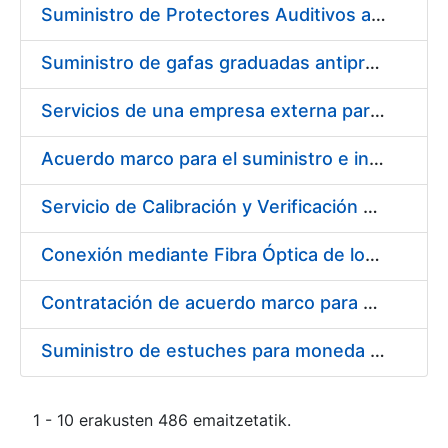
Suministro de Protectores Auditivos a medida para las personas trabajadoras de los Centros de Trabajo de Madrid y Burgos
Suministro de gafas graduadas antiproyecciones para los trabajadores de la FNMT-RCM en los centros de trabajo de Madrid y Burgos
Servicios de una empresa externa para el asesoramiento y resolución de los recursos de alzada que se presentan relacionados con procesos de selección para la FNMT-RCM
Acuerdo marco para el suministro e instalación de persianas, estores y otros complementos
Servicio de Calibración y Verificación Externa de los Equipos de Medición del Servicio de Prevención de la FNMT-RCM
Conexión mediante Fibra Óptica de los Centros de Proceso de Datos (CPDs) de las sedes de la FNMT-RCM de Burgos y Madrid
Contratación de acuerdo marco para el Suministro de Material de Electricidad para la Fábrica Nacional de Moneda y Timbre-Real Casa de la Moneda en su centro de trabajo de Burgos
Suministro de estuches para moneda de 30 €
1 - 10 erakusten 486 emaitzetatik.