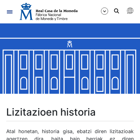
Nabigazioa
Erakutsi/Ezkutatu
Erakutsi/Ezkutatu
Erakutsi/Ezkutatu
Erakutsi/Ezkutatu
Erakutsi/Ezkutatu
Lizitazioen historia
Erakutsi/Ezkutatu
Atal honetan, historia gisa, ebatzi diren lizitazioak
agertzen dira, baita hain berriak ez diren