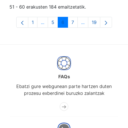
51 - 60 erakusten 184 emaitzetatik.
1
...
5
6
7
...
19
Orrialdea
Intermediate Pages Use TAB to navigat
Orrialdea
Orrialdea
Orrialdea
Intermediate Pages U
Orrialdea
FAQs
Ebatzi gure webgunean parte hartzen duten
prozesu exberdinei buruzko zalantzak