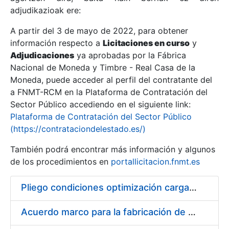
adjudikazioak ere:
A partir del 3 de mayo de 2022, para obtener
Erakutsi/Ezkutatu
información respecto a
Licitaciones en curso
y
Erakutsi/Ezkutatu
Adjudicaciones
ya aprobadas por la Fábrica
Nacional de Moneda y Timbre - Real Casa de la
Erakutsi/Ezkutatu
Moneda, puede acceder al perfil del contratante del
a FNMT-RCM en la Plataforma de Contratación del
Sector Público accediendo en el siguiente link:
Plataforma de Contratación del Sector Público
(https://contrataciondelestado.es/)
También podrá encontrar más información y algunos
de los procedimientos en
portallicitacion.fnmt.es
Pliego condiciones optimización cargas compras firmado
Erakutsi/Ezkutatu
Acuerdo marco para la fabricación de piezas