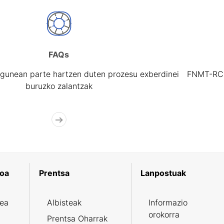
FAQs
gunean parte hartzen duten prozesu exberdinei
FNMT-RCM 
buruzko zalantzak
koa
Prentsa
Lanpostuak
zea
Albisteak
Informazio
orokorra
Prentsa Oharrak