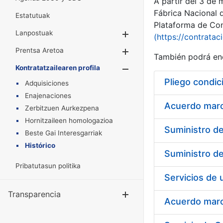
A partir del 3 de
Fábrica Nacional 
Estatutuak
Plataforma de Cont
Lanpostuak
Erakutsi/Ezkuta
(https://contratac
Prentsa Aretoa
Erakutsi/Ezkuta
También podrá enc
Kontratatzailearen profila
Erakutsi/Ezkut
Pliego condic
Adquisiciones
Enajenaciones
Acuerdo marco
Zerbitzuen Aurkezpena
Hornitzaileen homologazioa
Beste Gai Interesgarriak
Histórico
Pribatutasun politika
Transparencia
Erakutsi/Ezku
Acuerdo marco