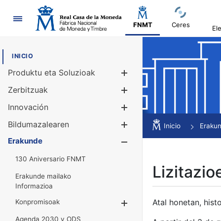
Nabigazioa
FNMT
Ceres
El
INICIO
Produktu eta Soluzioak
Erakutsi/Ezku
Zerbitzuak
Erakutsi/Ezku
Innovación
Erakutsi/Ezku
Bildumazalearen
Erakutsi/Ezku
Inicio
Eraku
Erakunde
Erakutsi/Ezku
130 Aniversario FNMT
Lizitazio
Erakunde mailako
Informazioa
Atal honetan, histo
Konpromisoak
Erakutsi/Ezkuta
Agenda 2030 y ODS