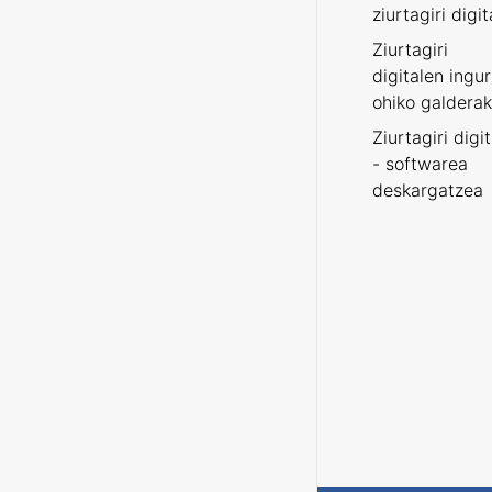
ziurtagiri digit
Ziurtagiri
digitalen ingu
ohiko galderak
Ziurtagiri digi
- softwarea
deskargatzea