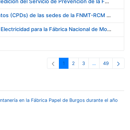
Servicio de Calibración y Verificación Externa de los Equipos de Medición del Servicio de Prevención de la FNMT-RCM
Conexión mediante Fibra Óptica de los Centros de Proceso de Datos (CPDs) de las sedes de la FNMT-RCM de Burgos y Madrid
Contratación de acuerdo marco para el Suministro de Material de Electricidad para la Fábrica Nacional de Moneda y Timbre-Real Casa de la Moneda en su centro de trabajo de Burgos
1
2
3
...
49
Orrialdea
Orrialdea
Orrialdea
Intermediate Pa
Orrialdea
ontanería en la Fábrica Papel de Burgos durante el año