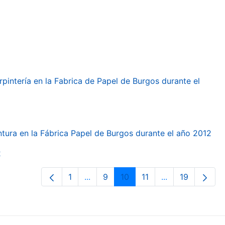
arpintería en la Fabrica de Papel de Burgos durante el
intura en la Fábrica Papel de Burgos durante el año 2012
2
1
...
9
10
11
...
19
Orrialdea
Intermediate Pages Use TAB to navi
Orrialdea
Orrialdea
Orrialdea
Intermediate Pa
Orrialdea