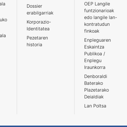
ala
OEP Langile
Dossier
funtzionarioak
erabilgarriak
edo langile lan-
ruko
Korporazio-
kontratudun
Identitatea
finkoak
tala
Pezetaren
Enpleguaren
historia
Eskaintza
Publikoa /
Enplegu
Iraunkorra
Denboraldi
Baterako
Plazetarako
Deialdiak
Lan Poltsa