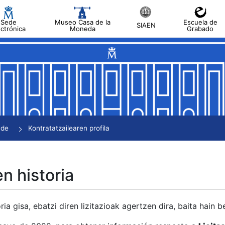
Sede
Museo Casa de la
Escuela de
SIAEN
ectrónica
Moneda
Grabado
tatu
tatu
tatu
tatu
nde
Kontratatzailearen profila
tatu
en historia
ria gisa, ebatzi diren lizitazioak agertzen dira, baita hain 
tu