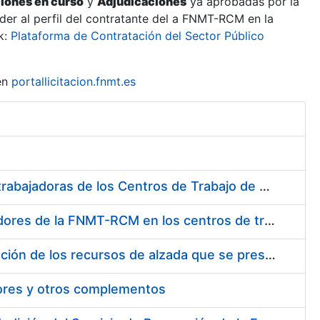
ciones en curso
y
Adjudicaciones
ya aprobadas por la
er al perfil del contratante del a FNMT-RCM en la
k:
Plataforma de Contratación del Sector Público
en
portallicitacion.fnmt.es
Suministro de Protectores Auditivos a medida para las personas trabajadoras de los Centros de Trabajo de Madrid y Burgos
Suministro de gafas graduadas antiproyecciones para los trabajadores de la FNMT-RCM en los centros de trabajo de Madrid y Burgos
Servicios de una empresa externa para el asesoramiento y resolución de los recursos de alzada que se presentan relacionados con procesos de selección para la FNMT-RCM
tores y otros complementos