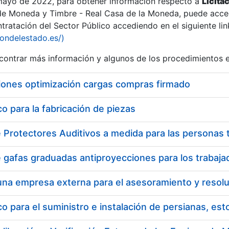
 mayo de 2022, para obtener información respecto a
Licita
de Moneda y Timbre - Real Casa de la Moneda, puede acced
ratación del Sector Público accediendo en el siguiente lin
tu
iondelestado.es/)
tu
ontrar más información y algunos de los procedimientos 
atu
iones optimización cargas compras firmado
 para la fabricación de piezas
tatu
 para el suministro e instalación de persianas, es