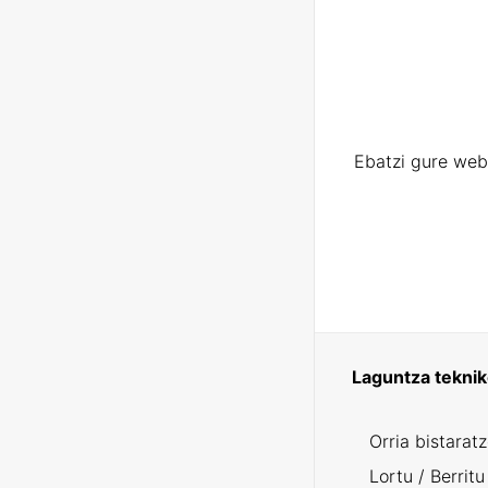
Ebatzi gure web
Laguntza tekni
Orria bistarat
Lortu / Berritu