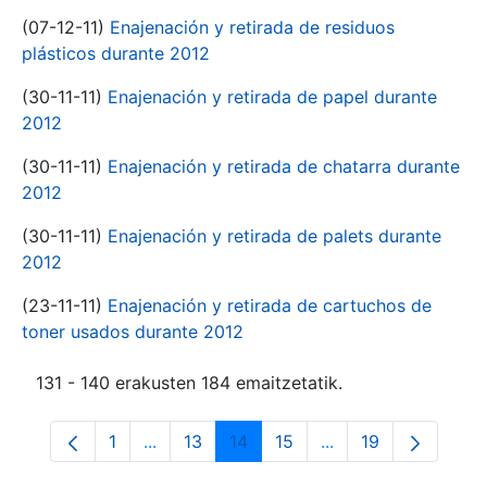
(07-12-11)
Enajenación y retirada de residuos
plásticos durante 2012
(30-11-11)
Enajenación y retirada de papel durante
2012
(30-11-11)
Enajenación y retirada de chatarra durante
2012
(30-11-11)
Enajenación y retirada de palets durante
2012
(23-11-11)
Enajenación y retirada de cartuchos de
toner usados durante 2012
131 - 140 erakusten 184 emaitzetatik.
1
...
13
14
15
...
19
Orrialdea
Intermediate Pages Use TAB to navigate.
Orrialdea
Orrialdea
Orrialdea
Intermediate Pages
Orrialdea