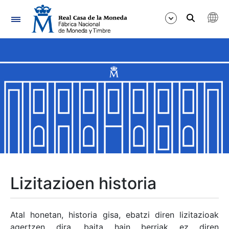
Nabigazioa
Erakutsi/Ezkutatu
Erakutsi/Ezkutatu
Erakutsi/Ezkutatu
Erakutsi/Ezkutatu
Erakutsi/Ezkutatu
Lizitazioen historia
Erakutsi/Ezkutatu
Atal honetan, historia gisa, ebatzi diren lizitazioak
agertzen dira, baita hain berriak ez diren