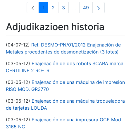
1
2
3
...
49
Orrialdea
Orrialdea
Orrialdea
Intermediate Pages Use T
Orrialdea
Adjudikazioen historia
(04-07-12)
Ref. DESMO-PN/01/2012 Enajenación de
Metales procedentes de desmonetización (3 lotes)
(03-05-12)
Enajenación de dos robots SCARA marca
CERTILINE 2 RO-TR
(03-05-12)
Enajenación de una máquina de impresión
RISO MOD. GR3770
(03-05-12)
Enajenación de una máquina troqueladora
de tarjetas LOUDA
(03-05-12)
Enajenación de una impresora OCE Mod.
3165 NC