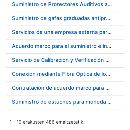
Suministro de Protectores Auditivos a medida para las personas trabajadoras de los Centros de Trabajo de Madrid y Burgos
Suministro de gafas graduadas antiproyecciones para los trabajadores de la FNMT-RCM en los centros de trabajo de Madrid y Burgos
Servicios de una empresa externa para el asesoramiento y resolución de los recursos de alzada que se presentan relacionados con procesos de selección para la FNMT-RCM
Acuerdo marco para el suministro e instalación de persianas, estores y otros complementos
Servicio de Calibración y Verificación Externa de los Equipos de Medición del Servicio de Prevención de la FNMT-RCM
Conexión mediante Fibra Óptica de los Centros de Proceso de Datos (CPDs) de las sedes de la FNMT-RCM de Burgos y Madrid
Contratación de acuerdo marco para el Suministro de Material de Electricidad para la Fábrica Nacional de Moneda y Timbre-Real Casa de la Moneda en su centro de trabajo de Burgos
Suministro de estuches para moneda de 30 €
1 - 10 erakusten 486 emaitzetatik.