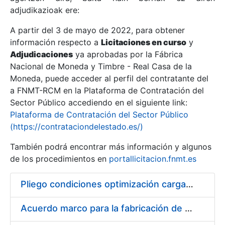
adjudikazioak ere:
A partir del 3 de mayo de 2022, para obtener
Erakutsi/Ezkutatu
información respecto a
Licitaciones en curso
y
Erakutsi/Ezkutatu
Adjudicaciones
ya aprobadas por la Fábrica
Nacional de Moneda y Timbre - Real Casa de la
Erakutsi/Ezkutatu
Moneda, puede acceder al perfil del contratante del
a FNMT-RCM en la Plataforma de Contratación del
Sector Público accediendo en el siguiente link:
Plataforma de Contratación del Sector Público
(https://contrataciondelestado.es/)
También podrá encontrar más información y algunos
de los procedimientos en
portallicitacion.fnmt.es
Pliego condiciones optimización cargas compras firmado
Erakutsi/Ezkutatu
Acuerdo marco para la fabricación de piezas