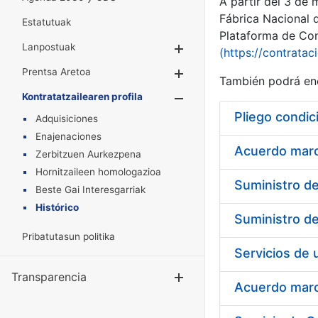
A partir del 3 de
Fábrica Nacional 
Estatutuak
Plataforma de Cont
Lanpostuak
Erakutsi/Ezkuta
(https://contratac
Prentsa Aretoa
Erakutsi/Ezkuta
También podrá enc
Kontratatzailearen profila
Erakutsi/Ezkut
Pliego condic
Adquisiciones
Enajenaciones
Acuerdo marco
Zerbitzuen Aurkezpena
Hornitzaileen homologazioa
Beste Gai Interesgarriak
Histórico
Pribatutasun politika
Transparencia
Erakutsi/Ezku
Acuerdo marco