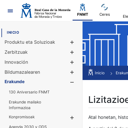
Nabigazioa
FNMT
Ceres
El
INICIO
Produktu eta Soluzioak
Erakutsi/Ezku
Zerbitzuak
Erakutsi/Ezku
Innovación
Erakutsi/Ezku
Bildumazalearen
Erakutsi/Ezku
Inicio
Eraku
Erakunde
Erakutsi/Ezku
130 Aniversario FNMT
Lizitazio
Erakunde mailako
Informazioa
Atal honetan, histo
Konpromisoak
Erakutsi/Ezkuta
Agenda 2030 y ODS