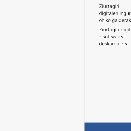
Ziurtagiri
digitalen ingu
ohiko galderak
Ziurtagiri digi
- softwarea
deskargatzea