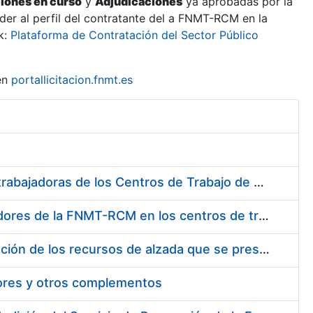
ciones en curso
y
Adjudicaciones
ya aprobadas por la
er al perfil del contratante del a FNMT-RCM en la
k:
Plataforma de Contratación del Sector Público
en
portallicitacion.fnmt.es
Suministro de Protectores Auditivos a medida para las personas trabajadoras de los Centros de Trabajo de Madrid y Burgos
Suministro de gafas graduadas antiproyecciones para los trabajadores de la FNMT-RCM en los centros de trabajo de Madrid y Burgos
Servicios de una empresa externa para el asesoramiento y resolución de los recursos de alzada que se presentan relacionados con procesos de selección para la FNMT-RCM
tores y otros complementos