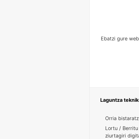
Ebatzi gure web
Laguntza tekni
Orria bistarat
Lortu / Berritu
ziurtagiri digit