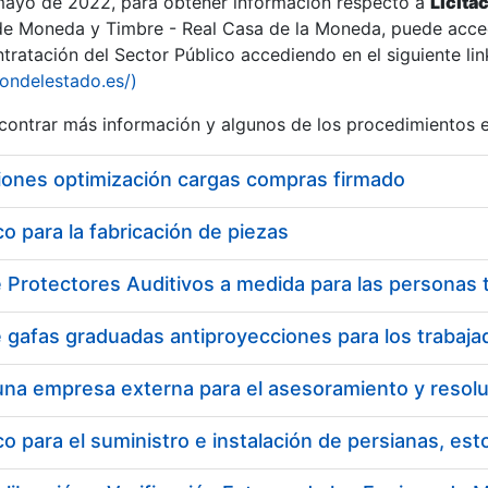
 mayo de 2022, para obtener información respecto a
Licita
de Moneda y Timbre - Real Casa de la Moneda, puede acced
ratación del Sector Público accediendo en el siguiente lin
tu
iondelestado.es/)
tu
ontrar más información y algunos de los procedimientos 
atu
iones optimización cargas compras firmado
 para la fabricación de piezas
tatu
 para el suministro e instalación de persianas, es