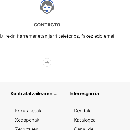
CONTACTO
rekin harremanetan jarri telefonoz, faxez edo email
Kontratatzailearen profila
Interesgarria
Eskuraketak
Dendak
Xedapenak
Katalogoa
Zerbitzuen
Canal de