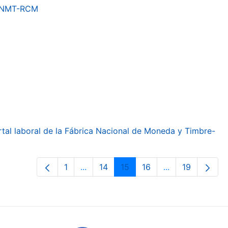
a FNMT-RCM
ortal laboral de la Fábrica Nacional de Moneda y Timbre-
1
...
14
15
16
...
19
Orrialdea
Intermediate Pages Use TAB to navig
Orrialdea
Orrialdea
Orrialdea
Intermediate Pa
Orrialdea