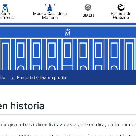
Sede
Museo Casa de la
Escuela de
SIAEN
ectrónica
Moneda
Grabado
tatu
tatu
tatu
tatu
nde
Kontratatzailearen profila
tatu
en historia
ria gisa, ebatzi diren lizitazioak agertzen dira, baita hain 
tu