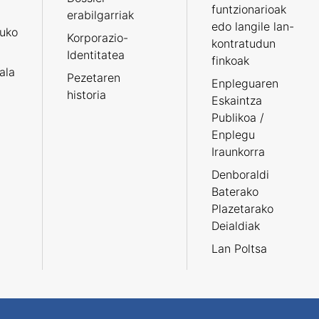
funtzionarioak
erabilgarriak
edo langile lan-
ruko
Korporazio-
kontratudun
Identitatea
finkoak
tala
Pezetaren
Enpleguaren
historia
Eskaintza
Publikoa /
Enplegu
Iraunkorra
Denboraldi
Baterako
Plazetarako
Deialdiak
Lan Poltsa