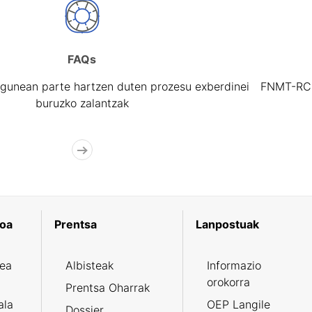
FAQs
gunean parte hartzen duten prozesu exberdinei
FNMT-RCM 
buruzko zalantzak
koa
Prentsa
Lanpostuak
zea
Albisteak
Informazio
orokorra
Prentsa Oharrak
ala
OEP Langile
Dossier