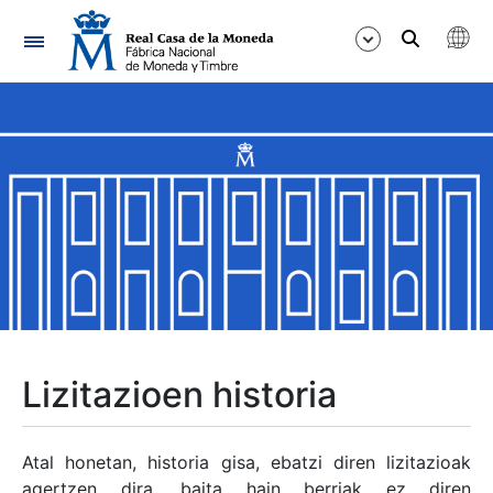
Nabigazioa
Erakutsi/Ezkutatu
Erakutsi/Ezkutatu
Erakutsi/Ezkutatu
Erakutsi/Ezkutatu
Erakutsi/Ezkutatu
Lizitazioen historia
Erakutsi/Ezkutatu
Atal honetan, historia gisa, ebatzi diren lizitazioak
agertzen dira, baita hain berriak ez diren