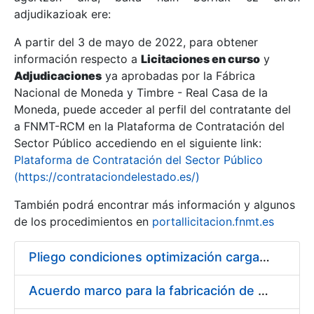
adjudikazioak ere:
A partir del 3 de mayo de 2022, para obtener
Erakutsi/Ezkutatu
información respecto a
Licitaciones en curso
y
Erakutsi/Ezkutatu
Adjudicaciones
ya aprobadas por la Fábrica
Nacional de Moneda y Timbre - Real Casa de la
Erakutsi/Ezkutatu
Moneda, puede acceder al perfil del contratante del
a FNMT-RCM en la Plataforma de Contratación del
Sector Público accediendo en el siguiente link:
Plataforma de Contratación del Sector Público
(https://contrataciondelestado.es/)
También podrá encontrar más información y algunos
de los procedimientos en
portallicitacion.fnmt.es
Pliego condiciones optimización cargas compras firmado
Erakutsi/Ezkutatu
Acuerdo marco para la fabricación de piezas