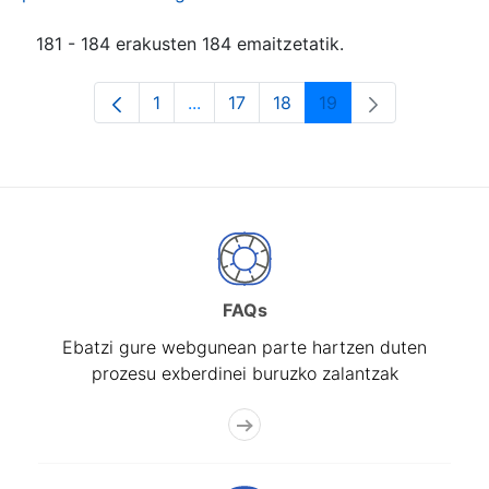
181 - 184 erakusten 184 emaitzetatik.
1
...
17
18
19
Orrialdea
Intermediate Pages Use TAB to navi
Orrialdea
Orrialdea
Orrialdea
FAQs
Ebatzi gure webgunean parte hartzen duten
prozesu exberdinei buruzko zalantzak