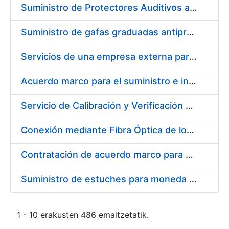
Suministro de Protectores Auditivos a medida para las personas trabajadoras de los Centros de Trabajo de Madrid y Burgos
Suministro de gafas graduadas antiproyecciones para los trabajadores de la FNMT-RCM en los centros de trabajo de Madrid y Burgos
Servicios de una empresa externa para el asesoramiento y resolución de los recursos de alzada que se presentan relacionados con procesos de selección para la FNMT-RCM
Acuerdo marco para el suministro e instalación de persianas, estores y otros complementos
Servicio de Calibración y Verificación Externa de los Equipos de Medición del Servicio de Prevención de la FNMT-RCM
Conexión mediante Fibra Óptica de los Centros de Proceso de Datos (CPDs) de las sedes de la FNMT-RCM de Burgos y Madrid
Contratación de acuerdo marco para el Suministro de Material de Electricidad para la Fábrica Nacional de Moneda y Timbre-Real Casa de la Moneda en su centro de trabajo de Burgos
Suministro de estuches para moneda de 30 €
1 - 10 erakusten 486 emaitzetatik.