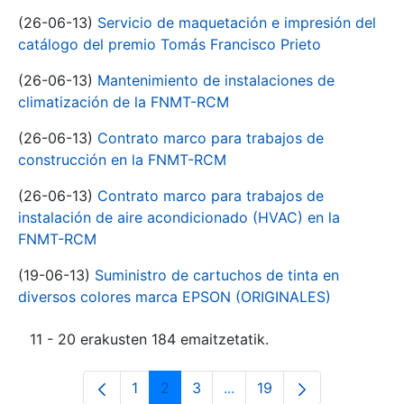
(26-06-13)
Servicio de maquetación e impresión del
catálogo del premio Tomás Francisco Prieto
(26-06-13)
Mantenimiento de instalaciones de
climatización de la FNMT-RCM
(26-06-13)
Contrato marco para trabajos de
construcción en la FNMT-RCM
(26-06-13)
Contrato marco para trabajos de
instalación de aire acondicionado (HVAC) en la
FNMT-RCM
(19-06-13)
Suministro de cartuchos de tinta en
diversos colores marca EPSON (ORIGINALES)
11 - 20 erakusten 184 emaitzetatik.
1
2
3
...
19
Orrialdea
Orrialdea
Orrialdea
Intermediate Pages Use T
Orrialdea