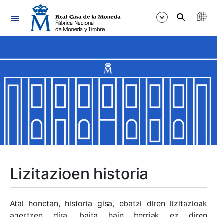
Nabigazioa
Erakutsi/Ezkutatu
Erakutsi/Ezkutatu
Erakutsi/Ezkutatu
Erakutsi/Ezkutatu
Erakutsi/Ezkutatu
Lizitazioen historia
Erakutsi/Ezkutatu
Atal honetan, historia gisa, ebatzi diren lizitazioak
agertzen dira, baita hain berriak ez diren