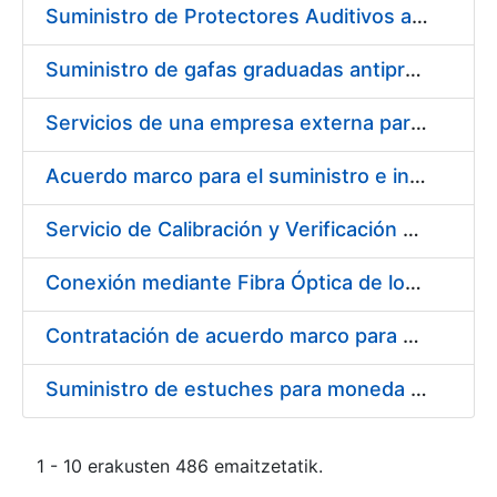
Suministro de Protectores Auditivos a medida para las personas trabajadoras de los Centros de Trabajo de Madrid y Burgos
Suministro de gafas graduadas antiproyecciones para los trabajadores de la FNMT-RCM en los centros de trabajo de Madrid y Burgos
Servicios de una empresa externa para el asesoramiento y resolución de los recursos de alzada que se presentan relacionados con procesos de selección para la FNMT-RCM
Acuerdo marco para el suministro e instalación de persianas, estores y otros complementos
Servicio de Calibración y Verificación Externa de los Equipos de Medición del Servicio de Prevención de la FNMT-RCM
Conexión mediante Fibra Óptica de los Centros de Proceso de Datos (CPDs) de las sedes de la FNMT-RCM de Burgos y Madrid
Contratación de acuerdo marco para el Suministro de Material de Electricidad para la Fábrica Nacional de Moneda y Timbre-Real Casa de la Moneda en su centro de trabajo de Burgos
Suministro de estuches para moneda de 30 €
1 - 10 erakusten 486 emaitzetatik.