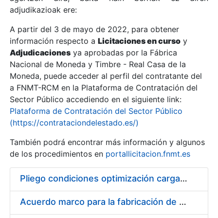
adjudikazioak ere:
A partir del 3 de mayo de 2022, para obtener
Erakutsi/Ezkutatu
información respecto a
Licitaciones en curso
y
Erakutsi/Ezkutatu
Adjudicaciones
ya aprobadas por la Fábrica
Nacional de Moneda y Timbre - Real Casa de la
Erakutsi/Ezkutatu
Moneda, puede acceder al perfil del contratante del
a FNMT-RCM en la Plataforma de Contratación del
Sector Público accediendo en el siguiente link:
Plataforma de Contratación del Sector Público
(https://contrataciondelestado.es/)
También podrá encontrar más información y algunos
de los procedimientos en
portallicitacion.fnmt.es
Pliego condiciones optimización cargas compras firmado
Erakutsi/Ezkutatu
Acuerdo marco para la fabricación de piezas