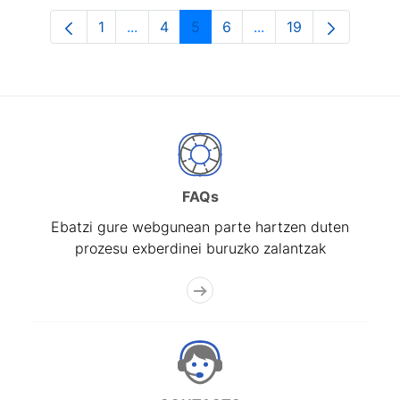
1
...
4
5
6
...
19
Orrialdea
Intermediate Pages Use TAB to navigat
Orrialdea
Orrialdea
Orrialdea
Intermediate Pages U
Orrialdea
FAQs
Ebatzi gure webgunean parte hartzen duten
prozesu exberdinei buruzko zalantzak