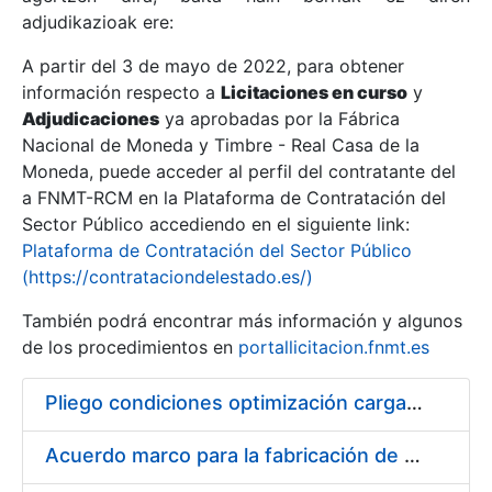
adjudikazioak ere:
A partir del 3 de mayo de 2022, para obtener
Erakutsi/Ezkutatu
información respecto a
Licitaciones en curso
y
Erakutsi/Ezkutatu
Adjudicaciones
ya aprobadas por la Fábrica
Nacional de Moneda y Timbre - Real Casa de la
Erakutsi/Ezkutatu
Moneda, puede acceder al perfil del contratante del
a FNMT-RCM en la Plataforma de Contratación del
Sector Público accediendo en el siguiente link:
Plataforma de Contratación del Sector Público
(https://contrataciondelestado.es/)
También podrá encontrar más información y algunos
de los procedimientos en
portallicitacion.fnmt.es
Pliego condiciones optimización cargas compras firmado
Erakutsi/Ezkutatu
Acuerdo marco para la fabricación de piezas