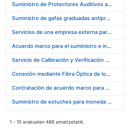
Suministro de Protectores Auditivos a medida para las personas trabajadoras de los Centros de Trabajo de Madrid y Burgos
Suministro de gafas graduadas antiproyecciones para los trabajadores de la FNMT-RCM en los centros de trabajo de Madrid y Burgos
Servicios de una empresa externa para el asesoramiento y resolución de los recursos de alzada que se presentan relacionados con procesos de selección para la FNMT-RCM
Acuerdo marco para el suministro e instalación de persianas, estores y otros complementos
Servicio de Calibración y Verificación Externa de los Equipos de Medición del Servicio de Prevención de la FNMT-RCM
Conexión mediante Fibra Óptica de los Centros de Proceso de Datos (CPDs) de las sedes de la FNMT-RCM de Burgos y Madrid
Contratación de acuerdo marco para el Suministro de Material de Electricidad para la Fábrica Nacional de Moneda y Timbre-Real Casa de la Moneda en su centro de trabajo de Burgos
Suministro de estuches para moneda de 30 €
1 - 10 erakusten 486 emaitzetatik.