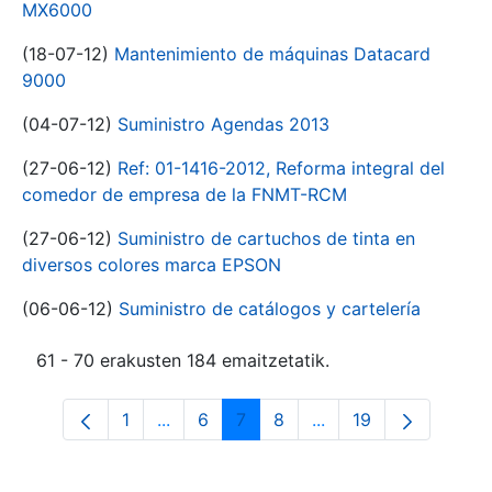
MX6000
(18-07-12)
Mantenimiento de máquinas Datacard
9000
(04-07-12)
Suministro Agendas 2013
(27-06-12)
Ref: 01-1416-2012, Reforma integral del
comedor de empresa de la FNMT-RCM
(27-06-12)
Suministro de cartuchos de tinta en
diversos colores marca EPSON
(06-06-12)
Suministro de catálogos y cartelería
61 - 70 erakusten 184 emaitzetatik.
1
...
6
7
8
...
19
Orrialdea
Intermediate Pages Use TAB to navigat
Orrialdea
Orrialdea
Orrialdea
Intermediate Pages U
Orrialdea