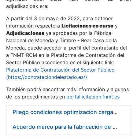
adjudikazioak ere:
A partir del 3 de mayo de 2022, para obtener
Erakutsi/Ezkutatu
información respecto a
Licitaciones en curso
y
Erakutsi/Ezkutatu
Adjudicaciones
ya aprobadas por la Fábrica
Nacional de Moneda y Timbre - Real Casa de la
Erakutsi/Ezkutatu
Moneda, puede acceder al perfil del contratante del
a FNMT-RCM en la Plataforma de Contratación del
Sector Público accediendo en el siguiente link:
Plataforma de Contratación del Sector Público
(https://contrataciondelestado.es/)
También podrá encontrar más información y algunos
de los procedimientos en
portallicitacion.fnmt.es
Pliego condiciones optimización cargas compras firmado
Erakutsi/Ezkutatu
Acuerdo marco para la fabricación de piezas