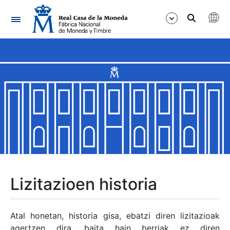
Nabigazioa
Erakutsi/Ezkutatu
Erakutsi/Ezkutatu
Erakutsi/Ezkutatu
Erakutsi/Ezkutatu
Erakutsi/Ezkutatu
Lizitazioen historia
Erakutsi/Ezkutatu
Atal honetan, historia gisa, ebatzi diren lizitazioak
agertzen dira, baita hain berriak ez diren