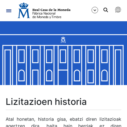
Nabigazioa
Erakutsi/Ezkutatu
Erakutsi/Ezkutatu
Erakutsi/Ezkutatu
Erakutsi/Ezkutatu
Erakutsi/Ezkutatu
Lizitazioen historia
Erakutsi/Ezkutatu
Atal honetan, historia gisa, ebatzi diren lizitazioak
agertzen dira, baita hain berriak ez diren