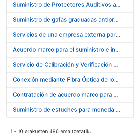
Suministro de Protectores Auditivos a medida para las personas trabajadoras de los Centros de Trabajo de Madrid y Burgos
Suministro de gafas graduadas antiproyecciones para los trabajadores de la FNMT-RCM en los centros de trabajo de Madrid y Burgos
Servicios de una empresa externa para el asesoramiento y resolución de los recursos de alzada que se presentan relacionados con procesos de selección para la FNMT-RCM
Acuerdo marco para el suministro e instalación de persianas, estores y otros complementos
Servicio de Calibración y Verificación Externa de los Equipos de Medición del Servicio de Prevención de la FNMT-RCM
Conexión mediante Fibra Óptica de los Centros de Proceso de Datos (CPDs) de las sedes de la FNMT-RCM de Burgos y Madrid
Contratación de acuerdo marco para el Suministro de Material de Electricidad para la Fábrica Nacional de Moneda y Timbre-Real Casa de la Moneda en su centro de trabajo de Burgos
Suministro de estuches para moneda de 30 €
1 - 10 erakusten 486 emaitzetatik.