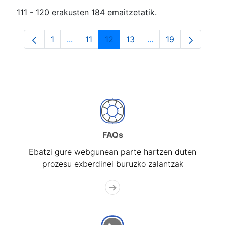
111 - 120 erakusten 184 emaitzetatik.
1
...
11
12
13
...
19
Orrialdea
Intermediate Pages Use TAB to navigate.
Orrialdea
Orrialdea
Orrialdea
Intermediate Pages
Orrialdea
FAQs
Ebatzi gure webgunean parte hartzen duten
prozesu exberdinei buruzko zalantzak