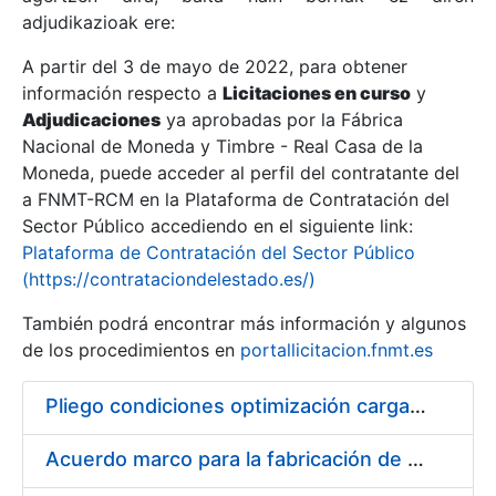
adjudikazioak ere:
A partir del 3 de mayo de 2022, para obtener
Erakutsi/Ezkutatu
información respecto a
Licitaciones en curso
y
Erakutsi/Ezkutatu
Adjudicaciones
ya aprobadas por la Fábrica
Nacional de Moneda y Timbre - Real Casa de la
Erakutsi/Ezkutatu
Moneda, puede acceder al perfil del contratante del
a FNMT-RCM en la Plataforma de Contratación del
Sector Público accediendo en el siguiente link:
Plataforma de Contratación del Sector Público
(https://contrataciondelestado.es/)
También podrá encontrar más información y algunos
de los procedimientos en
portallicitacion.fnmt.es
Pliego condiciones optimización cargas compras firmado
Erakutsi/Ezkutatu
Acuerdo marco para la fabricación de piezas