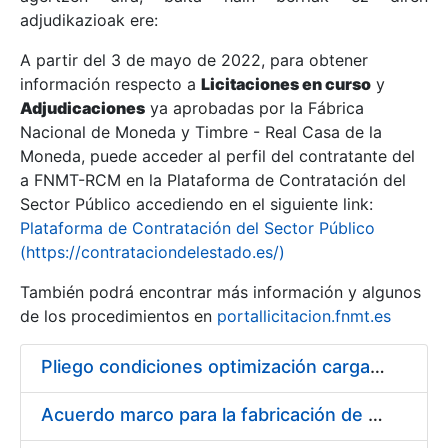
adjudikazioak ere:
A partir del 3 de mayo de 2022, para obtener
Erakutsi/Ezkutatu
información respecto a
Licitaciones en curso
y
Erakutsi/Ezkutatu
Adjudicaciones
ya aprobadas por la Fábrica
Nacional de Moneda y Timbre - Real Casa de la
Erakutsi/Ezkutatu
Moneda, puede acceder al perfil del contratante del
a FNMT-RCM en la Plataforma de Contratación del
Sector Público accediendo en el siguiente link:
Plataforma de Contratación del Sector Público
(https://contrataciondelestado.es/)
También podrá encontrar más información y algunos
de los procedimientos en
portallicitacion.fnmt.es
Pliego condiciones optimización cargas compras firmado
Erakutsi/Ezkutatu
Acuerdo marco para la fabricación de piezas