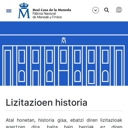
Nabigazioa
Erakutsi/Ezkutatu
Erakutsi/Ezkutatu
Erakutsi/Ezkutatu
Erakutsi/Ezkutatu
Erakutsi/Ezkutatu
Lizitazioen historia
Erakutsi/Ezkutatu
Atal honetan, historia gisa, ebatzi diren lizitazioak
agertzen dira, baita hain berriak ez diren