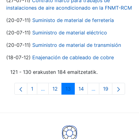
(27-07-11)
Contrato marco para trabajos de
instalaciones de aire acondicionado en la FNMT-RCM
(20-07-11)
Suministo de material de ferretería
(20-07-11)
Suministro de material eléctrico
(20-07-11)
Suministro de material de transmisión
(18-07-12)
Enajenación de cableado de cobre
121 - 130 erakusten 184 emaitzetatik.
1
...
12
13
14
...
19
Orrialdea
Intermediate Pages Use TAB to navigate.
Orrialdea
Orrialdea
Orrialdea
Intermediate Pages
Orrialdea