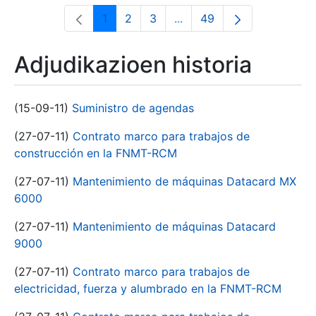
1
2
3
...
49
Orrialdea
Orrialdea
Orrialdea
Intermediate Pages Use T
Orrialdea
Adjudikazioen historia
(15-09-11)
Suministro de agendas
(27-07-11)
Contrato marco para trabajos de
construcción en la FNMT-RCM
(27-07-11)
Mantenimiento de máquinas Datacard MX
6000
(27-07-11)
Mantenimiento de máquinas Datacard
9000
(27-07-11)
Contrato marco para trabajos de
electricidad, fuerza y alumbrado en la FNMT-RCM