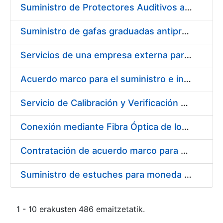
Suministro de Protectores Auditivos a medida para las personas trabajadoras de los Centros de Trabajo de Madrid y Burgos
Suministro de gafas graduadas antiproyecciones para los trabajadores de la FNMT-RCM en los centros de trabajo de Madrid y Burgos
Servicios de una empresa externa para el asesoramiento y resolución de los recursos de alzada que se presentan relacionados con procesos de selección para la FNMT-RCM
Acuerdo marco para el suministro e instalación de persianas, estores y otros complementos
Servicio de Calibración y Verificación Externa de los Equipos de Medición del Servicio de Prevención de la FNMT-RCM
Conexión mediante Fibra Óptica de los Centros de Proceso de Datos (CPDs) de las sedes de la FNMT-RCM de Burgos y Madrid
Contratación de acuerdo marco para el Suministro de Material de Electricidad para la Fábrica Nacional de Moneda y Timbre-Real Casa de la Moneda en su centro de trabajo de Burgos
Suministro de estuches para moneda de 30 €
1 - 10 erakusten 486 emaitzetatik.