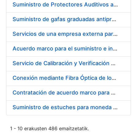
Suministro de Protectores Auditivos a medida para las personas trabajadoras de los Centros de Trabajo de Madrid y Burgos
Suministro de gafas graduadas antiproyecciones para los trabajadores de la FNMT-RCM en los centros de trabajo de Madrid y Burgos
Servicios de una empresa externa para el asesoramiento y resolución de los recursos de alzada que se presentan relacionados con procesos de selección para la FNMT-RCM
Acuerdo marco para el suministro e instalación de persianas, estores y otros complementos
Servicio de Calibración y Verificación Externa de los Equipos de Medición del Servicio de Prevención de la FNMT-RCM
Conexión mediante Fibra Óptica de los Centros de Proceso de Datos (CPDs) de las sedes de la FNMT-RCM de Burgos y Madrid
Contratación de acuerdo marco para el Suministro de Material de Electricidad para la Fábrica Nacional de Moneda y Timbre-Real Casa de la Moneda en su centro de trabajo de Burgos
Suministro de estuches para moneda de 30 €
1 - 10 erakusten 486 emaitzetatik.