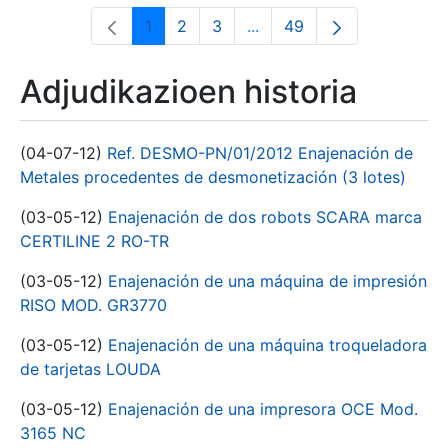
1
2
3
...
49
Orrialdea
Orrialdea
Orrialdea
Intermediate Pages Use T
Orrialdea
Adjudikazioen historia
(04-07-12)
Ref. DESMO-PN/01/2012 Enajenación de
Metales procedentes de desmonetización (3 lotes)
(03-05-12)
Enajenación de dos robots SCARA marca
CERTILINE 2 RO-TR
(03-05-12)
Enajenación de una máquina de impresión
RISO MOD. GR3770
(03-05-12)
Enajenación de una máquina troqueladora
de tarjetas LOUDA
(03-05-12)
Enajenación de una impresora OCE Mod.
3165 NC