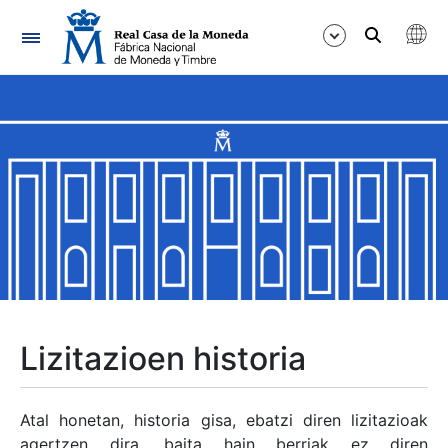
Nabigazioa
Erakutsi/Ezkutatu
Erakutsi/Ezkutatu
Erakutsi/Ezkutatu
Erakutsi/Ezkutatu
Erakutsi/Ezkutatu
Lizitazioen historia
Erakutsi/Ezkutatu
Atal honetan, historia gisa, ebatzi diren lizitazioak
agertzen dira, baita hain berriak ez diren