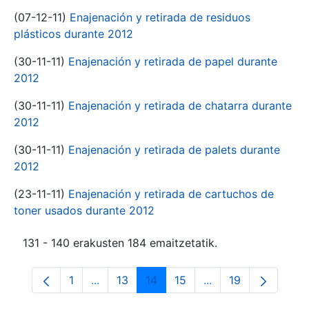
(07-12-11)
Enajenación y retirada de residuos
plásticos durante 2012
(30-11-11)
Enajenación y retirada de papel durante
2012
(30-11-11)
Enajenación y retirada de chatarra durante
2012
(30-11-11)
Enajenación y retirada de palets durante
2012
(23-11-11)
Enajenación y retirada de cartuchos de
toner usados durante 2012
131 - 140 erakusten 184 emaitzetatik.
1
...
13
14
15
...
19
Orrialdea
Intermediate Pages Use TAB to navigate.
Orrialdea
Orrialdea
Orrialdea
Intermediate Pages
Orrialdea