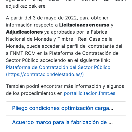
adjudikazioak ere:
A partir del 3 de mayo de 2022, para obtener
Erakutsi/Ezkutatu
información respecto a
Licitaciones en curso
y
Erakutsi/Ezkutatu
Adjudicaciones
ya aprobadas por la Fábrica
Nacional de Moneda y Timbre - Real Casa de la
Erakutsi/Ezkutatu
Moneda, puede acceder al perfil del contratante del
a FNMT-RCM en la Plataforma de Contratación del
Sector Público accediendo en el siguiente link:
Plataforma de Contratación del Sector Público
(https://contrataciondelestado.es/)
También podrá encontrar más información y algunos
de los procedimientos en
portallicitacion.fnmt.es
Pliego condiciones optimización cargas compras firmado
Erakutsi/Ezkutatu
Acuerdo marco para la fabricación de piezas