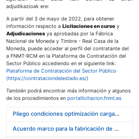
adjudikazioak ere:
A partir del 3 de mayo de 2022, para obtener
Erakutsi/Ezkutatu
información respecto a
Licitaciones en curso
y
Erakutsi/Ezkutatu
Adjudicaciones
ya aprobadas por la Fábrica
Nacional de Moneda y Timbre - Real Casa de la
Erakutsi/Ezkutatu
Moneda, puede acceder al perfil del contratante del
a FNMT-RCM en la Plataforma de Contratación del
Sector Público accediendo en el siguiente link:
Plataforma de Contratación del Sector Público
(https://contrataciondelestado.es/)
También podrá encontrar más información y algunos
de los procedimientos en
portallicitacion.fnmt.es
Pliego condiciones optimización cargas compras firmado
Erakutsi/Ezkutatu
Acuerdo marco para la fabricación de piezas