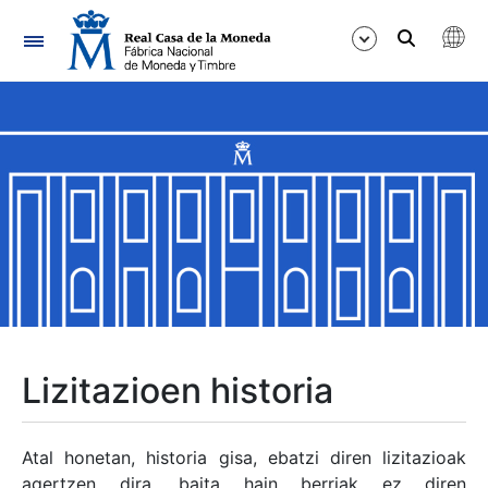
Nabigazioa
Erakutsi/Ezkutatu
Erakutsi/Ezkutatu
Erakutsi/Ezkutatu
Erakutsi/Ezkutatu
Erakutsi/Ezkutatu
Lizitazioen historia
Erakutsi/Ezkutatu
Atal honetan, historia gisa, ebatzi diren lizitazioak
agertzen dira, baita hain berriak ez diren