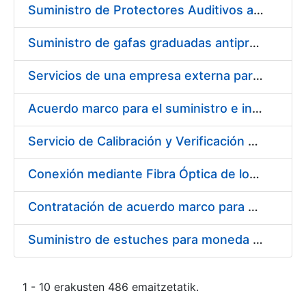
Suministro de Protectores Auditivos a medida para las personas trabajadoras de los Centros de Trabajo de Madrid y Burgos
Suministro de gafas graduadas antiproyecciones para los trabajadores de la FNMT-RCM en los centros de trabajo de Madrid y Burgos
Servicios de una empresa externa para el asesoramiento y resolución de los recursos de alzada que se presentan relacionados con procesos de selección para la FNMT-RCM
Acuerdo marco para el suministro e instalación de persianas, estores y otros complementos
Servicio de Calibración y Verificación Externa de los Equipos de Medición del Servicio de Prevención de la FNMT-RCM
Conexión mediante Fibra Óptica de los Centros de Proceso de Datos (CPDs) de las sedes de la FNMT-RCM de Burgos y Madrid
Contratación de acuerdo marco para el Suministro de Material de Electricidad para la Fábrica Nacional de Moneda y Timbre-Real Casa de la Moneda en su centro de trabajo de Burgos
Suministro de estuches para moneda de 30 €
1 - 10 erakusten 486 emaitzetatik.